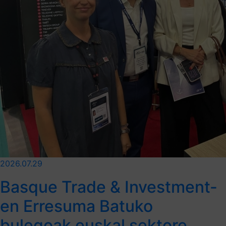
2026.07.29
Basque Trade & Investment-
en Erresuma Batuko
bulegoak euskal sektore