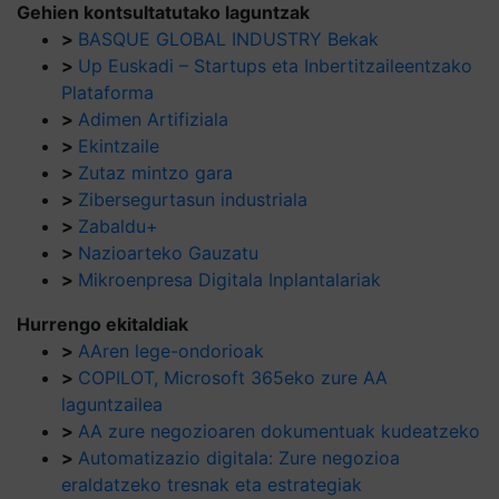
Gehien kontsultatutako laguntzak
>
BASQUE GLOBAL INDUSTRY Bekak
>
Up Euskadi – Startups eta Inbertitzaileentzako
Plataforma
>
Adimen Artifiziala
>
Ekintzaile
>
Zutaz mintzo gara
>
Zibersegurtasun industriala
>
Zabaldu+
>
Nazioarteko Gauzatu
>
Mikroenpresa Digitala Inplantalariak
Hurrengo ekitaldiak
>
AAren lege-ondorioak
>
COPILOT, Microsoft 365eko zure AA
laguntzailea
>
AA zure negozioaren dokumentuak kudeatzeko
>
Automatizazio digitala: Zure negozioa
eraldatzeko tresnak eta estrategiak