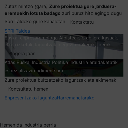
Zutaz mintzo
(
gara
)
Zure proiektua gure jarduera-
eremuekin lotuta badago
zuri buruz hitz egingo dugu
Spri Taldeko gure kanaletan
Kontaktatu
SPRI Taldea
Euskal enpresaren bloga
Albisteak, erabilera kasuak,
elkarrizketak, laguntzak, negozio aukerak, joerak…
Blogera joan
Atlas
Euskal Industria Politika
Industria eraldaketatik
espezializazio adimentsura
Arakatu
Zure proiektua bultzatzeko laguntzak eta ekimenak
Kontsultatu hemen
Enpresentzako laguntza
Harremanetarako
Nire harpidetzak
Aukeratu jaso nahi duzun informazioa
Hemen da industria berria