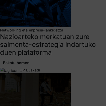
Networking eta enpresa-lankidetza
Nazioarteko merkatuan zure
salmenta-estrategia indartuko
duen plataforma
Eskatu hemen
UP Euskadi