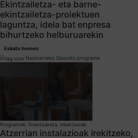
Ekintzailetza- eta barne-
ekintzailetza-proiektuen
laguntza, ideia bat enpresa
bihurtzeko helburuarekin
Eskatu hemen
Nazioarteko Gauzatu programa
Programak, finantzaketa, inbertsioak
Atzerrian instalazioak irekitzeko,