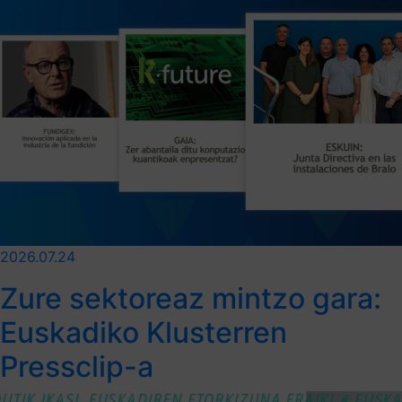
2026.07.24
Zure sektoreaz mintzo gara:
Euskadiko Klusterren
Pressclip-a