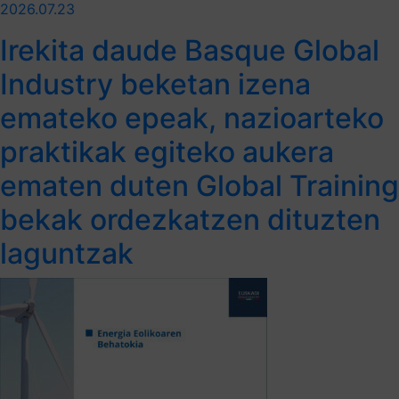
2026.07.23
Irekita daude Basque Global
Industry beketan izena
emateko epeak, nazioarteko
praktikak egiteko aukera
ematen duten Global Training
bekak ordezkatzen dituzten
laguntzak