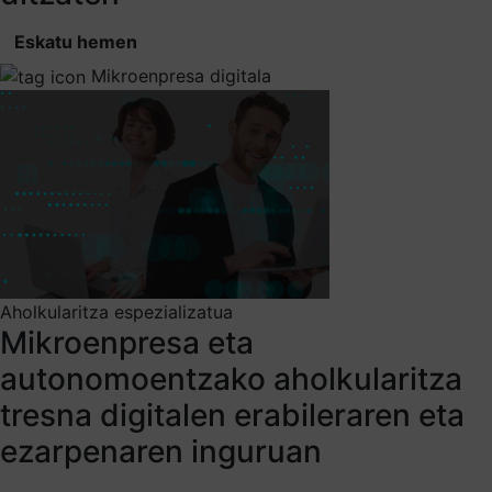
Eskatu hemen
Mikroenpresa digitala
Aholkularitza espezializatua
Mikroenpresa eta
autonomoentzako aholkularitza
tresna digitalen erabileraren eta
ezarpenaren inguruan