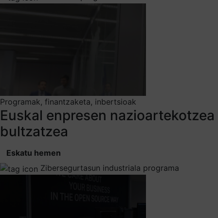
Programak, finantzaketa, inbertsioak
Euskal enpresen nazioartekotzea
bultzatzea
Eskatu hemen
Zibersegurtasun industriala programa