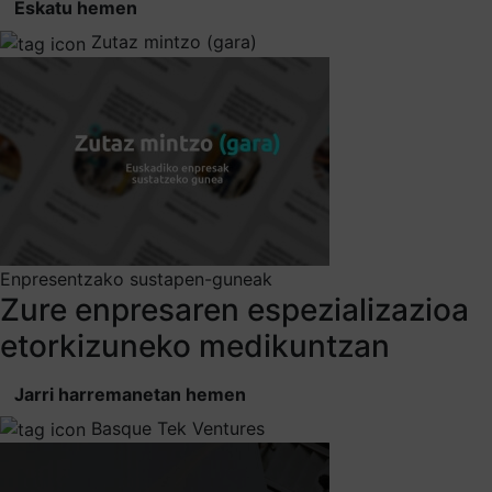
Eskatu hemen
Zutaz mintzo (gara)
Enpresentzako sustapen-guneak
Zure enpresaren espezializazioa
etorkizuneko medikuntzan
Jarri harremanetan hemen
Basque Tek Ventures