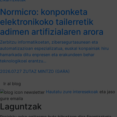
Normicro: konponketa
elektronikoko tailerretik
adimen artifizialaren arora
Zerbitzu informatikoetan, zibersegurtasunean eta
automatizazioan espezializatua, euskal konpainiak hiru
hamarkada ditu enpresen eta erakundeen behar
teknologikoei erantzu...
2026.07.27
ZUTAZ MINTZO (GARA)
Ir al blog
Hautatu zure interesekoak
eta jaso
gure emaila
Laguntzak
Proiektu asko egitasmo huts bihurtzen dira finantzaketa