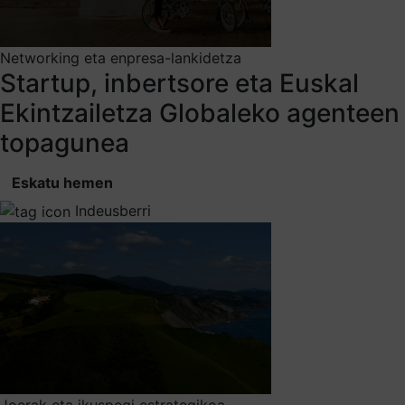
Networking eta enpresa-lankidetza
Startup, inbertsore eta Euskal
Ekintzailetza Globaleko agenteen
topagunea
Eskatu hemen
Indeusberri