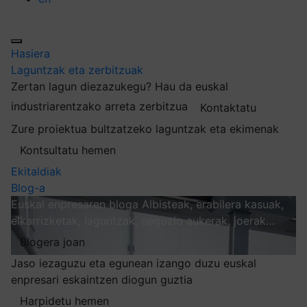
Hasiera
Laguntzak eta zerbitzuak
Zertan lagun diezazukegu?
Hau da euskal
industriarentzako arreta zerbitzua
Kontaktatu
Zure proiektua bultzatzeko laguntzak eta ekimenak
Kontsultatu hemen
Ekitaldiak
Blog-a
Euskal enpresaren bloga
Albisteak, erabilera kasuak,
elkarrizketak, laguntzak, negozio aukerak, joerak…
Blogera joan
Jaso iezaguzu eta egunean izango duzu euskal
enpresari eskaintzen diogun guztia
Harpidetu hemen