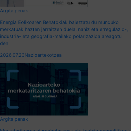
Argitalpenak
Energia Eolikoaren Behatokiak baieztatu du munduko
merkatuak hazten jarraitzen duela, nahiz eta erregulazio-,
industria- eta geografia-mailako polarizazioa areagotu
den
2026.07.23
Nazioartekotzea
Argitalpenak
Merkataritzaren ziurgabetasunak eta tentsio geopolitikoek