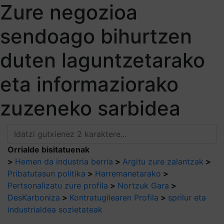
Zure negozioa
sendoago bihurtzen
duten laguntzetarako
eta informaziorako
zuzeneko sarbidea
Orrialde bisitatuenak
>
Hemen da industria berria
>
Argitu zure zalantzak
>
Pribatutasun politika
>
Harremanetarako
>
Pertsonalizatu zure profila
>
Nortzuk Gara
>
DesKarboniza
>
Kontratugilearen Profila
>
sprilur eta
industrialdea sozietateak