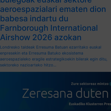
aeroespazialari ematen dion
babesa indartu du
Farnborough International
Airshow 2026 azokan
Londresko taldeak Erresuma Batuan ezarritako euskal
enpresekin eta Erresuma Batuko ekosistema
aeroespazialeko eragile estrategikoekin bilerak egin ditu,
sektoreko nazioarteko hitzo...