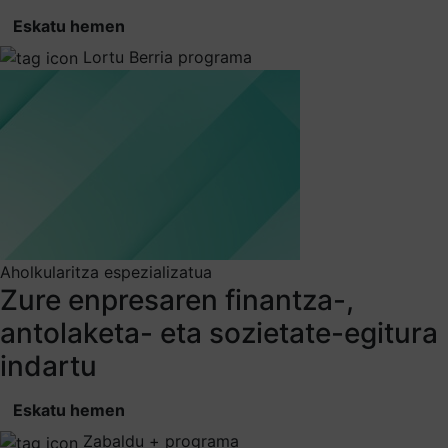
Eskatu hemen
Lortu Berria programa
Aholkularitza espezializatua
Zure enpresaren finantza-,
antolaketa- eta sozietate-egitura
indartu
Eskatu hemen
Zabaldu + programa