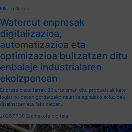
Elkarrizketak
Watercut enpresak
digitalizazioa,
automatizazioa eta
optimizazioa bultzatzen ditu
enbalaje industrialaren
ekoizpenean
Enpresa bizkaitarrak 20 urte eman ditu produktuak kate
logistiko osoan gordetzeko neurrira egindako soluzioak
diseinatzen eta fabrikatzen.
2026.07.30
Eraldaketa digitala