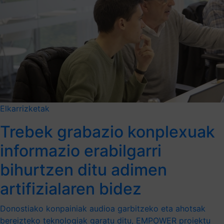
Elkarrizketak
Trebek grabazio konplexuak
informazio erabilgarri
bihurtzen ditu adimen
artifizialaren bidez
Donostiako konpainiak audioa garbitzeko eta ahotsak
bereizteko teknologiak garatu ditu, EMPOWER proiektu