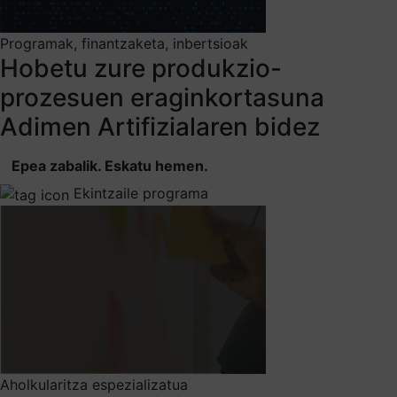
Programak, finantzaketa, inbertsioak
Hobetu zure produkzio-
prozesuen eraginkortasuna
Adimen Artifizialaren bidez
Epea zabalik. Eskatu hemen.
Ekintzaile programa
Aholkularitza espezializatua