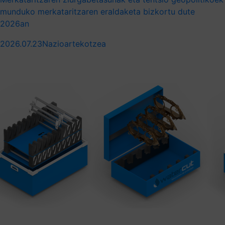
munduko merkataritzaren eraldaketa bizkortu dute
2026an
2026.07.23
Nazioartekotzea