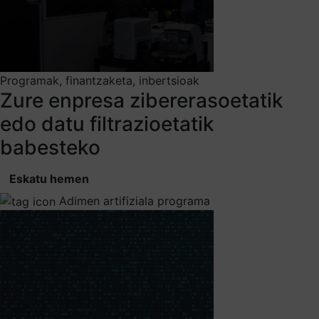
Programak, finantzaketa, inbertsioak
Zure enpresa zibererasoetatik
edo datu filtrazioetatik
babesteko
Eskatu hemen
Adimen artifiziala programa