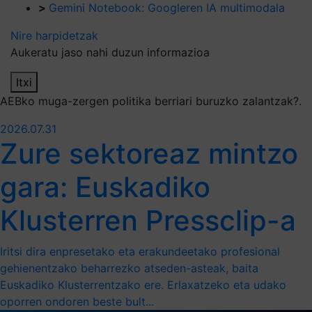
>
Gemini Notebook: Googleren IA multimodala
Nire harpidetzak
Aukeratu jaso nahi duzun informazioa
Itxi
AEBko muga-zergen politika berriari buruzko zalantzak?.
2026.07.31
Zure sektoreaz mintzo
gara: Euskadiko
Klusterren Pressclip-a
Iritsi dira enpresetako eta erakundeetako profesional
gehienentzako beharrezko atseden-asteak, baita
Euskadiko Klusterrentzako ere. Erlaxatzeko eta udako
oporren ondoren beste bult...