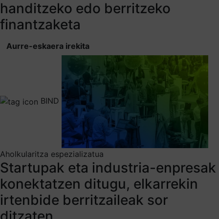
handitzeko edo berritzeko
finantzaketa
Aurre-eskaera irekita
BIND
Aholkularitza espezializatua
Startupak eta industria-enpresak
konektatzen ditugu, elkarrekin
irtenbide berritzaileak sor
ditzaten