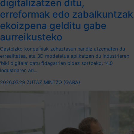
digitalizatzen ditu,
erreformak edo zabalkuntzak
ekoizpena gelditu gabe
aurreikusteko
Gasteizko konpainiak zehaztasun handiz atzematen du
errealitatea, eta 3D modelatua aplikatzen du industriaren
‘biki digitala’ datu fidagarrien bidez sortzeko. “4.0
Industriaren arl...
2026.07.29
ZUTAZ MINTZO (GARA)