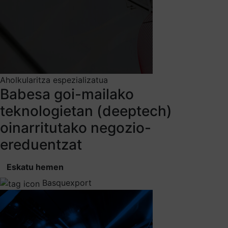
Aholkularitza espezializatua
Babesa goi-mailako
teknologietan (deeptech)
oinarritutako negozio-
ereduentzat
Eskatu hemen
Basquexport