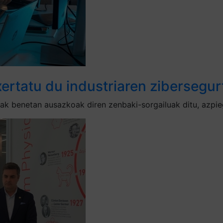
xertatu du industriaren zibersegu
ak benetan ausazkoak diren zenbaki-sorgailuak ditu, azpie