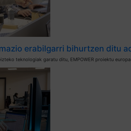
azio erabilgarri bihurtzen ditu ad
izteko teknologiak garatu ditu, EMPOWER proiektu europar