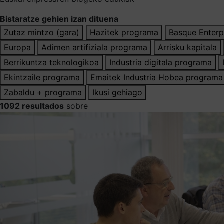
Bistaratze gehien izan dituena
Zutaz mintzo (gara)
Hazitek programa
Basque Enterp
Europa
Adimen artifiziala programa
Arrisku kapitala
Berrikuntza teknologikoa
Industria digitala programa
Ekintzaile programa
Emaitek Industria Hobea programa
Zabaldu + programa
Ikusi gehiago
1092 resultados
sobre