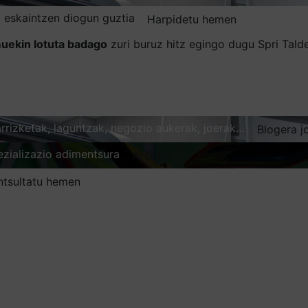
 eskaintzen diogun guztia
Harpidetu hemen
uekin lotuta badago
zuri buruz hitz egingo dugu Spri Tal
karrizketak, laguntzak, negozio aukerak, joerak…
Blogera j
ezializazio adimentsura
Arakatu
ntsultatu hemen