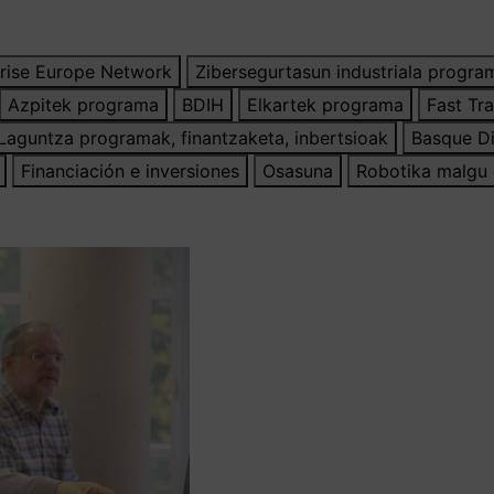
rise Europe Network
Zibersegurtasun industriala progra
Azpitek programa
BDIH
Elkartek programa
Fast Tr
Laguntza programak, finantzaketa, inbertsioak
Basque Di
Financiación e inversiones
Osasuna
Robotika malgu 