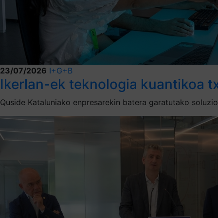
23/07/2026
I+G+B
Ikerlan-ek teknologia kuantikoa t
Quside Kataluniako enpresarekin batera garatutako soluzio