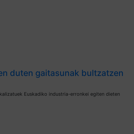
en duten gaitasunak bultzatzen
alizatuek Euskadiko industria-erronkei egiten dieten