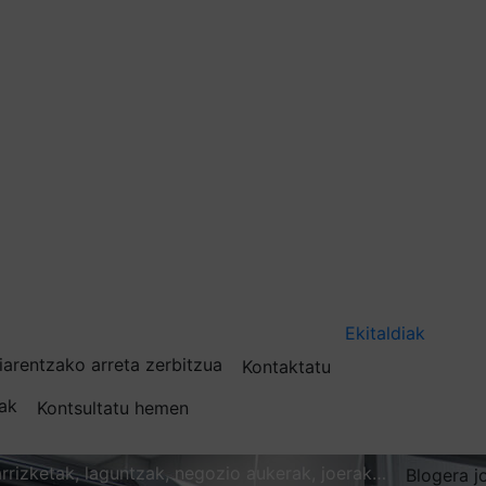
Ekitaldiak
iarentzako arreta zerbitzua
Kontaktatu
nak
Kontsultatu hemen
karrizketak, laguntzak, negozio aukerak, joerak…
Blogera j