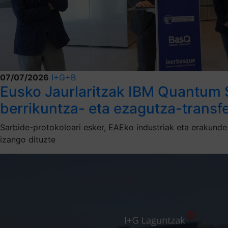
07/07/2026
I+G+B
Eusko Jaurlaritzak IBM Quantum S
berrikuntza- eta ezagutza-transfe
Sarbide-protokoloari esker, EAEko industriak eta erakund
izango dituzte