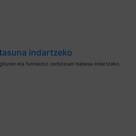
rtasuna indartzeko
gituren eta funtsezko zerbitzuen babesa indartzeko.