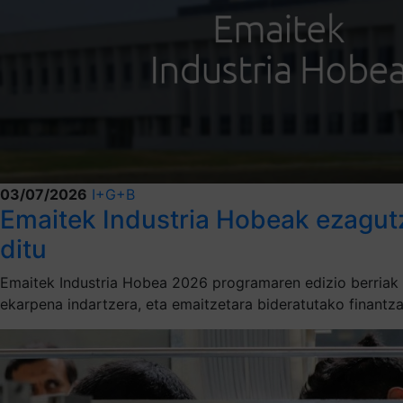
03/07/2026
I+G+B
Emaitek Industria Hobeak ezagutz
ditu
Emaitek Industria Hobea 2026 programaren edizio berriak 62
ekarpena indartzera, eta emaitzetara bideratutako finantza