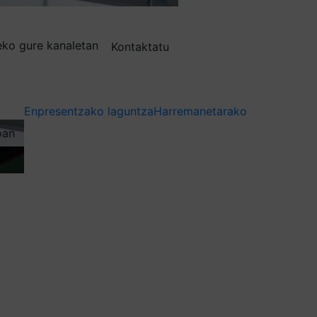
deko gure kanaletan
Kontaktatu
Enpresentzako laguntza
Harremanetarako
oan