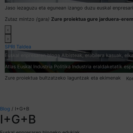
Jaso iezaguzu eta egunean izango duzu euskal enpresari
Zutaz mintzo
(
gara
)
Zure proiektua gure jarduera-erem
‹
›
SPRI Taldea
Euskal enpresaren bloga
Albisteak, erabilera kasuak, el
Atlas
Euskal Industria Politika
Industria eraldaketatik esp
Zure proiektua bultzatzeko laguntzak eta ekimenak
Ko
Nire harpidetzak
Aukeratu jaso nahi duzun informazioa
Blog
/
I+G+B
I+G+B
Euskal enpresaren blogeko edukiak