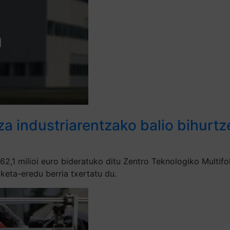
a industriarentzako balio bihurtz
,1 milioi euro bideratuko ditu Zentro Teknologiko Multifok
keta-eredu berria txertatu du.