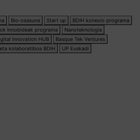
ma
Bio-osasuna
Start up
BDIH konexio programa
ack Innobideak programa
Nanoteknologia
gital Innovation HUB
Basque Tek Ventures
eta kolaboratiboa BDIH
UP Euskadi