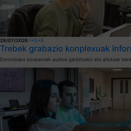
28/07/2026
I+G+B
Trebek grabazio konplexuak inform
Donostiako konpainiak audioa garbitzeko eta ahotsak bere