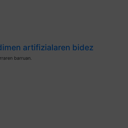
imen artifizialaren bidez
raren barruan.