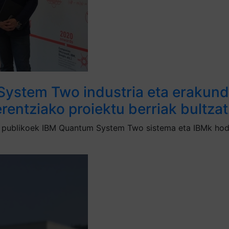
ystem Two industria eta erakunde
rentziako proiektu berriak bultza
e publikoek IBM Quantum System Two sistema eta IBMk hode