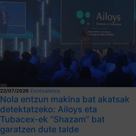
22/07/2026
Ekintzailetza
Nola entzun makina bat akatsak
detektatzeko: Ailoys eta
Tubacex-ek “Shazam” bat
garatzen dute talde