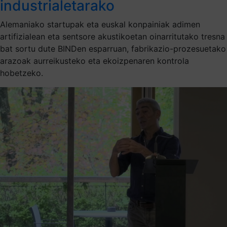
industrialetarako
Alemaniako startupak eta euskal konpainiak adimen
artifizialean eta sentsore akustikoetan oinarritutako tresna
bat sortu dute BINDen esparruan, fabrikazio-prozesuetako
arazoak aurreikusteko eta ekoizpenaren kontrola
hobetzeko.