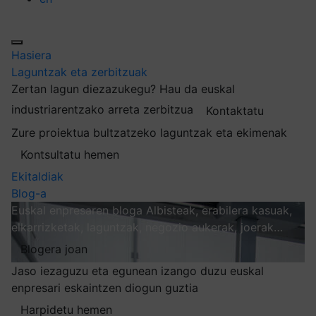
Hasiera
Laguntzak eta zerbitzuak
Zertan lagun diezazukegu?
Hau da euskal
industriarentzako arreta zerbitzua
Kontaktatu
Zure proiektua bultzatzeko laguntzak eta ekimenak
Kontsultatu hemen
Ekitaldiak
Blog-a
Euskal enpresaren bloga
Albisteak, erabilera kasuak,
elkarrizketak, laguntzak, negozio aukerak, joerak…
Blogera joan
Jaso iezaguzu eta egunean izango duzu euskal
enpresari eskaintzen diogun guztia
Harpidetu hemen