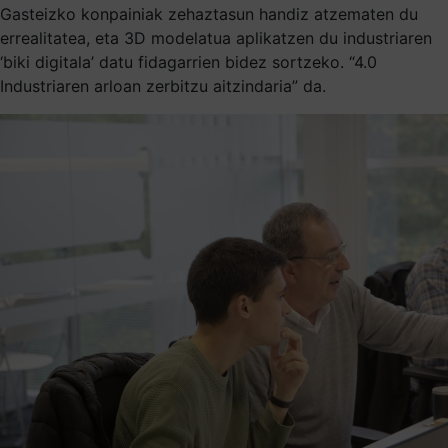
Gasteizko konpainiak zehaztasun handiz atzematen du
errealitatea, eta 3D modelatua aplikatzen du industriaren
‘biki digitala’ datu fidagarrien bidez sortzeko. “4.0
Industriaren arloan zerbitzu aitzindaria” da.