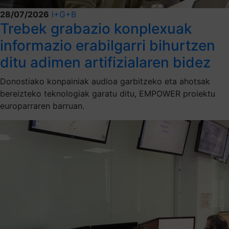
28/07/2026
I+G+B
Trebek grabazio konplexuak
informazio erabilgarri bihurtzen
ditu adimen artifizialaren bidez
Donostiako konpainiak audioa garbitzeko eta ahotsak
bereizteko teknologiak garatu ditu, EMPOWER proiektu
europarraren barruan.