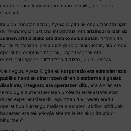
estrategikoen kudeaketaren buru izanik”, azaldu du
Cuencak.
Ibilbide honetan zehar, Ayesa Digitalek eboluzionatu egin
du, teknologian azkena integratuz, eta
aitzindaria izan da
adimen artifizialeko eta datako soluzioetan
. “Irtenbide
horiek funtsezko lekua dute gure proiektuetan, eta eredu
operatibo eraginkorragoak, iragarleagoak eta
erresilienteagoak bultzatzen dituzte”, dio Cuencak.
Gaur egun, Ayesa Digitalek
korporazio eta administrazio
publiko handiak oinarritzen diren plataforma digitalak
diseinatu, integratu eta operatzen ditu,
eta AAren eta
teknologia aurreratuenaren proiektu arrakastatsuetan
duten esperientziarekin laguntzen die “beren eredu
operatiboa hurrengo mailara eramaten, aktibo kritikoak
babesten eta teknologia abantaila lehiakor iraunkor
bihurtzen”.