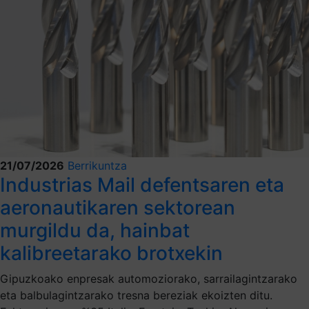
21/07/2026
Berrikuntza
Industrias Mail defentsaren eta
aeronautikaren sektorean
murgildu da, hainbat
kalibreetarako brotxekin
Gipuzkoako enpresak automoziorako, sarrailagintzarako
eta balbulagintzarako tresna bereziak ekoizten ditu.