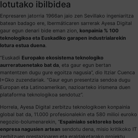
lotutako ibilbidea
Enpresaren jatorria 1966an jaio zen Sevillako ingeniaritza
batean badago ere, Ibermáticaren sarrerak Ayesa Digital
gaur egun denari bide eman zion,
konpainia % 100
teknologikoa eta Euskadiko garapen industrialarekin
lotura estua duena
.
“Euskadi
Europako ekosistema teknologiko
aurreratuenetako bat da
, eta gaur egun bertan
mantentzen dugu gure egoitza nagusia”, dio Itziar Cuenca
I+Gko zuzendariak. “Gaur egun presentzia sendoa dugu
Europan eta Latinoamerikan, nazioarteko irismena duen
plataforma teknologikoa sendotuz”.
Horrela, Ayesa Digital zerbitzu teknologikoen konpainia
global bat da, 11.000 profesionalekin eta 580 milioi euroko
negozio-bolumenarekin, “
Espainiako sektoreko bost
enpresa nagusien artean
sendotu dena, misio kritikoko IT
zerbitzuen prestazioaren eta eraldaketarako proiektu