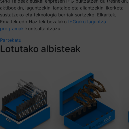
SPRI Taldeak euskal enpresen I+G bultzatzen du tresnekin,
aktiboekin, laguntzekin, lantalde eta aliantzekin, ikerketa
sustatzeko eta teknologia berriak sortzeko. Elkartek,
Emaitek edo Hazitek bezalako
I+Grako laguntza
programak
kontsulta itzazu.
Partekatu
Lotutako albisteak