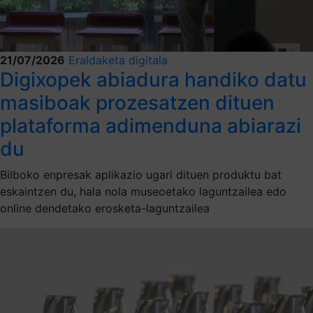
21/07/2026
Eraldaketa digitala
Digixopek abiadura handiko datu
masiboak prozesatzen dituen
plataforma adimenduna abiarazi
du
Bilboko enpresak aplikazio ugari dituen produktu bat
eskaintzen du, hala nola museoetako laguntzailea edo
online dendetako erosketa-laguntzailea