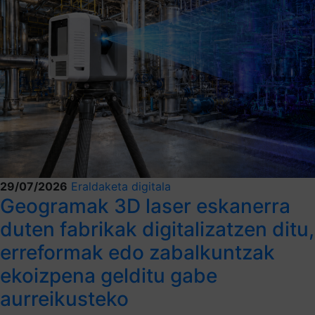
29/07/2026
Eraldaketa digitala
Geogramak 3D laser eskanerra
duten fabrikak digitalizatzen ditu,
erreformak edo zabalkuntzak
ekoizpena gelditu gabe
aurreikusteko