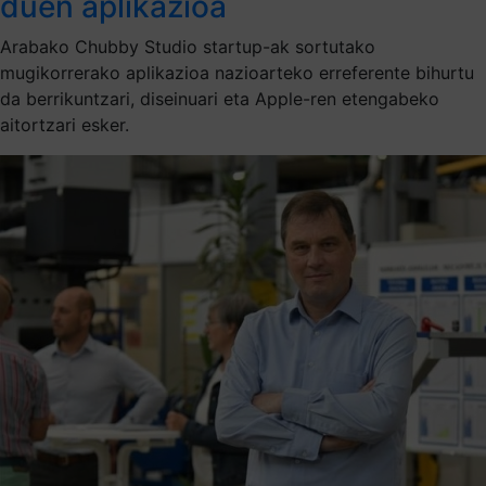
duen aplikazioa
Arabako Chubby Studio startup-ak sortutako
mugikorrerako aplikazioa nazioarteko erreferente bihurtu
da berrikuntzari, diseinuari eta Apple-ren etengabeko
aitortzari esker.