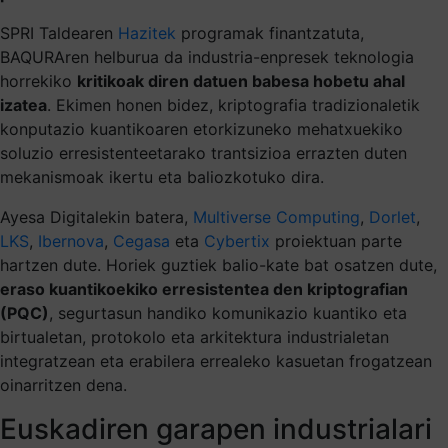
SPRI Taldearen
Hazitek
programak finantzatuta,
BAQURAren helburua da industria-enpresek teknologia
horrekiko
kritikoak diren datuen babesa hobetu ahal
izatea
. Ekimen honen bidez, kriptografia tradizionaletik
konputazio kuantikoaren etorkizuneko mehatxuekiko
soluzio erresistenteetarako trantsizioa errazten duten
mekanismoak ikertu eta baliozkotuko dira.
Ayesa Digitalekin batera,
Multiverse Computing
,
Dorlet
,
LKS
,
Ibernova
,
Cegasa
eta
Cybertix
proiektuan parte
hartzen dute. Horiek guztiek balio-kate bat osatzen dute,
eraso kuantikoekiko erresistentea den kriptografian
(PQC)
, segurtasun handiko komunikazio kuantiko eta
birtualetan, protokolo eta arkitektura industrialetan
integratzean eta erabilera errealeko kasuetan frogatzean
oinarritzen dena.
Euskadiren garapen industrialari