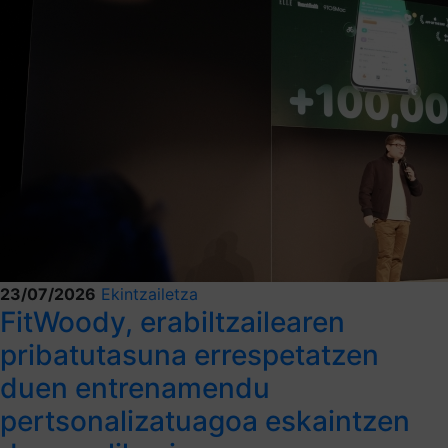
23/07/2026
Ekintzailetza
FitWoody, erabiltzailearen
pribatutasuna errespetatzen
duen entrenamendu
pertsonalizatuagoa eskaintzen