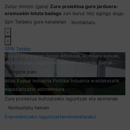
Zutaz mintzo
(
gara
)
Zure proiektua gure jarduera-
eremuekin lotuta badago
zuri buruz hitz egingo dugu
Spri Taldeko gure kanaletan
Kontaktatu
‹
›
SPRI Taldea
Euskal enpresaren bloga
Albisteak, erabilera kasuak,
elkarrizketak, laguntzak, negozio aukerak, joerak…
Blogera joan
Atlas
Euskal Industria Politika
Industria eraldaketatik
espezializazio adimentsura
Arakatu
Zure proiektua bultzatzeko laguntzak eta ekimenak
Kontsultatu hemen
Enpresentzako laguntza
Harremanetarako
Nire harpidetzak