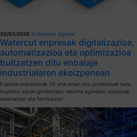
30/07/2026
Eraldaketa digitala
Watercut enpresak digitalizazioa,
automatizazioa eta optimizazioa
bultzatzen ditu enbalaje
industrialaren ekoizpenean
Enpresa bizkaitarrak 20 urte eman ditu produktuak kate
logistiko osoan gordetzeko neurrira egindako soluzioak
diseinatzen eta fabrikatzen.