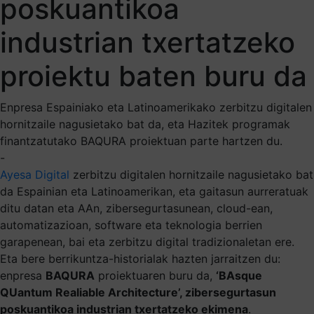
poskuantikoa
industrian txertatzeko
proiektu baten buru da
Enpresa Espainiako eta Latinoamerikako zerbitzu digitalen
hornitzaile nagusietako bat da, eta Hazitek programak
finantzatutako BAQURA proiektuan parte hartzen du.
-
Ayesa Digital
zerbitzu digitalen hornitzaile nagusietako bat
da Espainian eta Latinoamerikan, eta gaitasun aurreratuak
ditu datan eta AAn, zibersegurtasunean, cloud-ean,
automatizazioan, software eta teknologia berrien
garapenean, bai eta zerbitzu digital tradizionaletan ere.
Eta bere berrikuntza-historialak hazten jarraitzen du:
enpresa
BAQURA
proiektuaren buru da,
‘BAsque
QUantum Realiable Architecture’, zibersegurtasun
poskuantikoa industrian txertatzeko ekimena
.