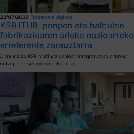
23/07/2026
Eraldaketa digitala
KSB ITUR, ponpen eta balbulen
fabrikazioaren arloko nazioarteko
erreferente zarauztarra
Alemaniako KSB multinazionalean integratutako enpresa
ontzigintza-sektorean finkatu da