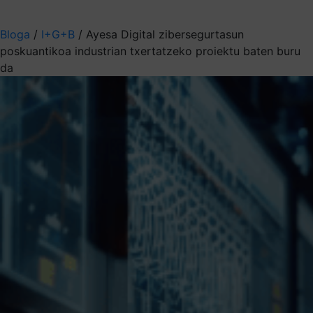
Aukeratu jaso nahi duzun informazioa
Bloga
/
I+G+B
/
Ayesa Digital zibersegurtasun
poskuantikoa industrian txertatzeko proiektu baten buru
da