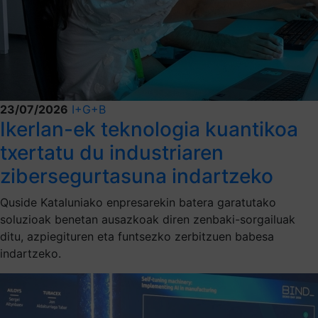
23/07/2026
I+G+B
Ikerlan-ek teknologia kuantikoa
txertatu du industriaren
zibersegurtasuna indartzeko
Quside Kataluniako enpresarekin batera garatutako
soluzioak benetan ausazkoak diren zenbaki-sorgailuak
ditu, azpiegituren eta funtsezko zerbitzuen babesa
indartzeko.