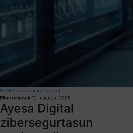
I+G+B
Zutaz mintzo (gara)
Elkarrizketak
12 maiatza, 2026
Ayesa Digital
zibersegurtasun