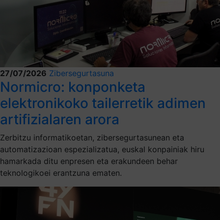
27/07/2026
Zibersegurtasuna
Normicro: konponketa
elektronikoko tailerretik adimen
artifizialaren arora
Zerbitzu informatikoetan, zibersegurtasunean eta
automatizazioan espezializatua, euskal konpainiak hiru
hamarkada ditu enpresen eta erakundeen behar
teknologikoei erantzuna ematen.