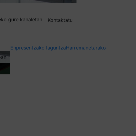
deko gure kanaletan
Kontaktatu
Enpresentzako laguntza
Harremanetarako
oan