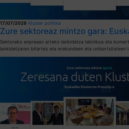
17/07/2026
Kluster politika
Zure sektoreaz mintzo gara: Eusk
Sektoreko enpresen arteko lankidetza teknikoa eta komertz
lankidetzaren bitartez eta erakundeen eta unibertsitateen l