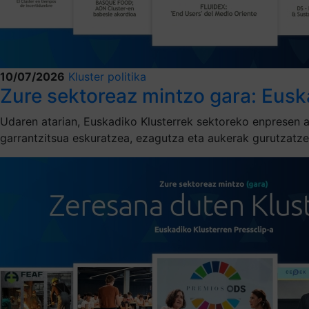
10/07/2026
Kluster politika
Zure sektoreaz mintzo gara: Eusk
Udaren atarian, Euskadiko Klusterrek sektoreko enpresen a
garrantzitsua eskuratzea, ezagutza eta aukerak gurutzatzea