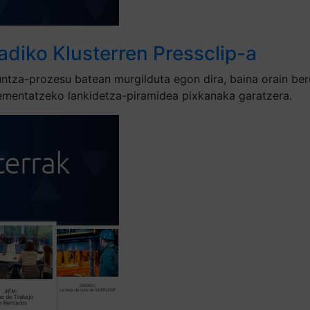
adiko Klusterren Pressclip-a
untza-prozesu batean murgilduta egon dira, baina orain be
lementatzeko lankidetza-piramidea pixkanaka garatzera.