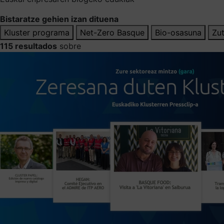
Bistaratze gehien izan dituena
Kluster programa
Net-Zero Basque
Bio-osasuna
Zut
115 resultados
sobre