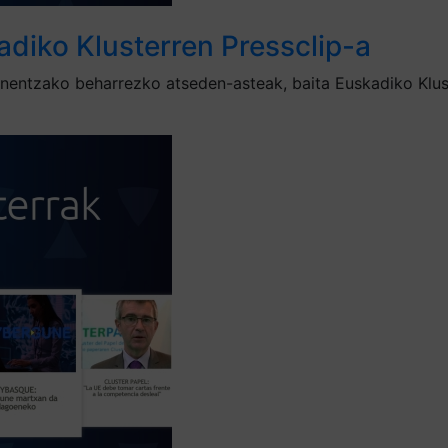
adiko Klusterren Pressclip-a
ienentzako beharrezko atseden-asteak, baita Euskadiko Klu