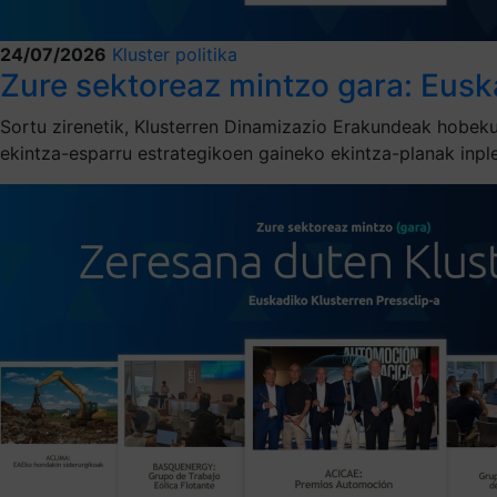
24/07/2026
Kluster politika
Zure sektoreaz mintzo gara: Eusk
Sortu zirenetik, Klusterren Dinamizazio Erakundeak hobek
ekintza-esparru estrategikoen gaineko ekintza-planak inp