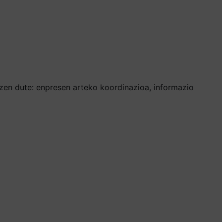
tzen dute: enpresen arteko koordinazioa, informazio