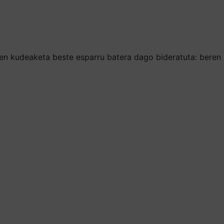
ren kudeaketa beste esparru batera dago bideratuta: beren