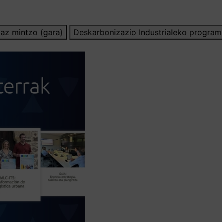
az mintzo (gara)
Deskarbonizazio Industrialeko program