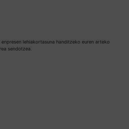
, enpresen lehiakortasuna handitzeko euren arteko
area sendotzea.