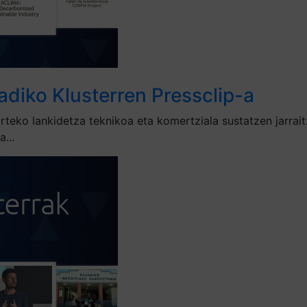
adiko Klusterren Pressclip-a
rteko lankidetza teknikoa eta komertziala sustatzen jarrai
...