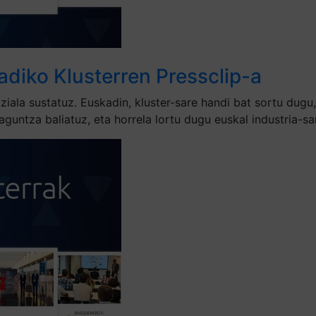
adiko Klusterren Pressclip-a
iala sustatuz. Euskadin, kluster-sare handi bat sortu dugu
aguntza baliatuz, eta horrela lortu dugu euskal industria-s