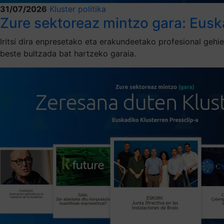
31/07/2026
Kluster politika
Zure sektoreaz mintzo gara: Eusk
Iritsi dira enpresetako eta erakundeetako profesional geh
beste bultzada bat hartzeko garaia.