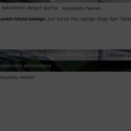
 eskaintzen diogun guztia
Harpidetu hemen
uekin lotuta badago
zuri buruz hitz egingo dugu Spri Tal
karrizketak, laguntzak, negozio aukerak, joerak…
Blogera j
ezializazio adimentsura
Arakatu
ntsultatu hemen