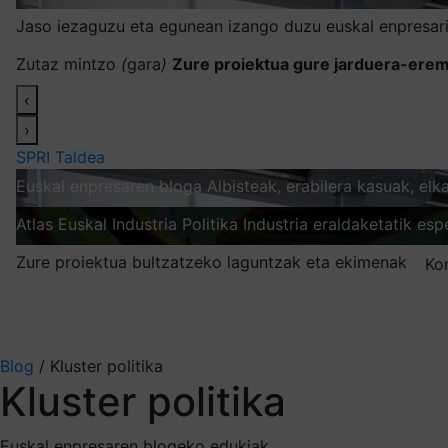
Jaso iezaguzu eta egunean izango duzu euskal enpresari
Zutaz mintzo
(
gara
)
Zure proiektua gure jarduera-erem
‹
›
SPRI Taldea
Euskal enpresaren bloga
Albisteak, erabilera kasuak, el
Atlas
Euskal Industria Politika
Industria eraldaketatik esp
Zure proiektua bultzatzeko laguntzak eta ekimenak
Ko
Nire harpidetzak
Aukeratu jaso nahi duzun informazioa
Blog
/
Kluster politika
Kluster politika
Euskal enpresaren blogeko edukiak