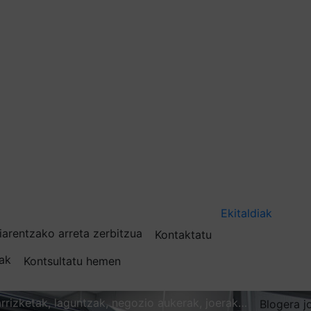
Ekitaldiak
iarentzako arreta zerbitzua
Kontaktatu
nak
Kontsultatu hemen
karrizketak, laguntzak, negozio aukerak, joerak…
Blogera j