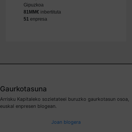
Gipuzkoa
81MM€
inbertituta
51
enpresa
Gaurkotasuna
Arrisku Kapitaleko sozietateei buruzko gaurkotasun osoa,
euskal enpresen blogean.
Joan blogera