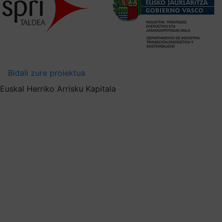
Bidali zure proiektua
Euskal Herriko Arrisku Kapitala
Euskal enpresen
susperraldia eta