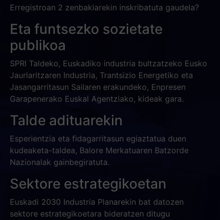
Erregistroan 2 zenbakiarekin inskribatuta gaudela?
Eta funtsezko sozietate
publikoa
SPRI Taldeko, Euskadiko industria bultzatzeko Eusko
Jaurlaritzaren Industria, Trantsizio Energetiko eta
Jasangarritasun Sailaren erakundeko, Enpresen
Garapenerako Euskal Agentziako, kideak gara.
Talde adituarekin
Esperientzia eta fidagarritasun egiaztatua duen
kudeaketa-taldea, Balore Merkatuaren Batzorde
Nazionalak gainbegiratuta.
Sektore estrategikoetan
Euskadi 2030 Industria Planarekin bat datozen
sektore estrategikoetara bideratzen ditugu