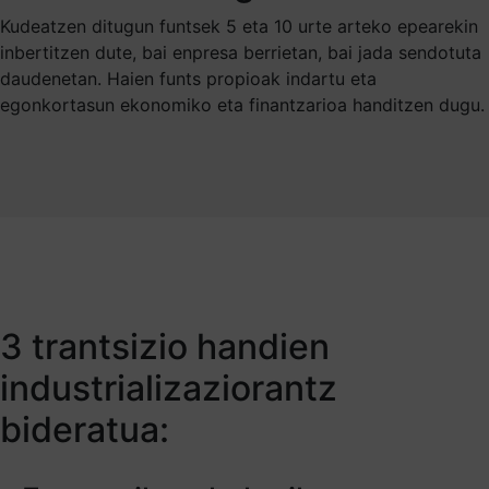
Kudeatzen ditugun funtsek 5 eta 10 urte arteko epearekin
inbertitzen dute, bai enpresa berrietan, bai jada sendotuta
daudenetan. Haien funts propioak indartu eta
egonkortasun ekonomiko eta finantzarioa handitzen dugu.
3 trantsizio handien
industrializaziorantz
bideratua: