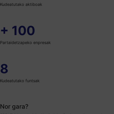
Kudeatutako aktiboak
+
100
Partaidetzapeko enpresak
8
Kudeatutako funtsak
Nor gara?