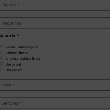
Webgunea
Jatorria
*
Zentro Teknologikoa
Unibertsitatea
Enpresa bateko filiala
Beste bat
Bat ere ez
Izena
*
Sektorea
*