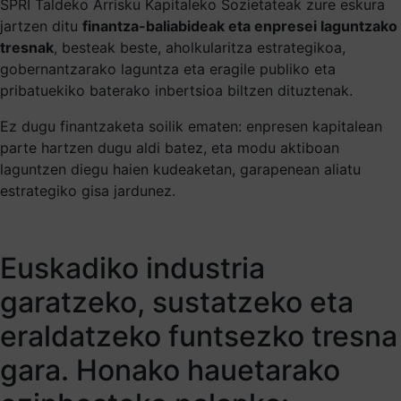
SPRI Taldeko Arrisku Kapitaleko Sozietateak zure eskura
jartzen ditu
finantza-baliabideak eta enpresei laguntzako
tresnak
, besteak beste, aholkularitza estrategikoa,
gobernantzarako laguntza eta eragile publiko eta
pribatuekiko baterako inbertsioa biltzen dituztenak.
Ez dugu finantzaketa soilik ematen: enpresen kapitalean
parte hartzen dugu aldi batez, eta modu aktiboan
laguntzen diegu haien kudeaketan, garapenean aliatu
estrategiko gisa jardunez.
Euskadiko industria
garatzeko, sustatzeko eta
eraldatzeko funtsezko tresna
gara. Honako hauetarako