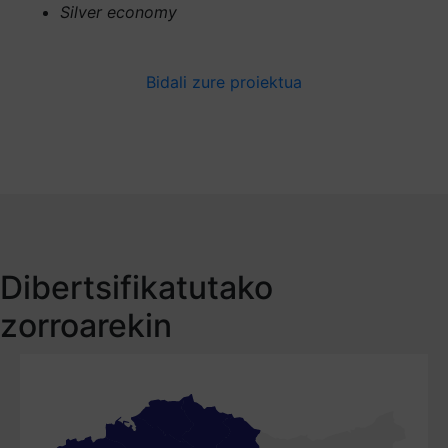
Silver economy
Bidali zure proiektua
Dibertsifikatutako
zorroarekin