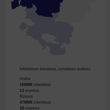
Inbertsioen banaketa, lurraldeen arabera
Araba
16MM€
inbertituta
13
enpresa
Bizkaia
47MM€
inbertituta
36
enpresa