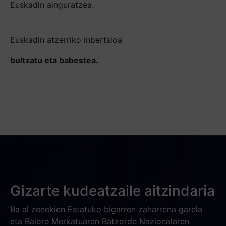
Euskadin ainguratzea.
Euskadin atzerriko inbertsioa
bultzatu eta babestea.
Gizarte kudeatzaile aitzindaria
Ba al zenekien Estatuko bigarren zaharrena garela
eta Balore Merkatuaren Batzorde Nazionalaren