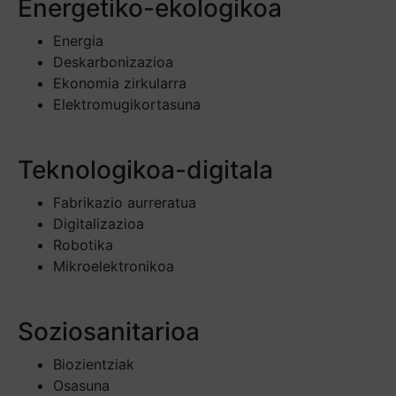
Energetiko-ekologikoa
Energia
Deskarbonizazioa
Ekonomia zirkularra
Elektromugikortasuna
Teknologikoa-digitala
Fabrikazio aurreratua
Digitalizazioa
Robotika
Mikroelektronikoa
Soziosanitarioa
Biozientziak
Osasuna