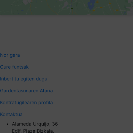
Nor gara
Gure funtsak
Inbertitu egiten dugu
Gardentasunaren Ataria
Kontratugilearen profila
Kontaktua
Alameda Urquijo, 36
Edif. Plaza Bizkaia,