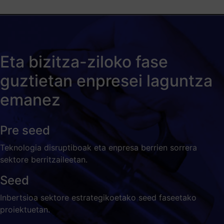
Eta bizitza-ziloko fase
guztietan enpresei laguntza
emanez
Pre seed
Teknologia disruptiboak eta enpresa berrien sorrera
sektore berritzaileetan.
Seed
Inbertsioa sektore estrategikoetako seed faseetako
proiektuetan.