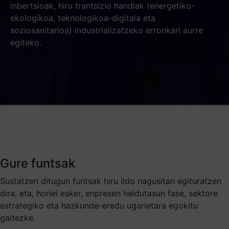
inbertsioak, hiru trantsizio handiak (energetiko-
ekologikoa, teknologikoa-digitala eta
soziosanitarioa) industrializatzeko erronkari aurre
egiteko.
Gure funtsak
Sustatzen ditugun funtsak hiru ildo nagusitan egituratzen
dira, eta, horiei esker, enpresen heldutasun fase, sektore
estrategiko eta hazkunde-eredu ugarietara egokitu
gaitezke.