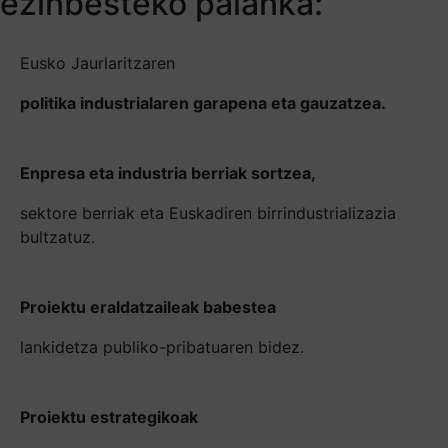
ezinbesteko palanka:
Eusko Jaurlaritzaren
politika industrialaren garapena eta gauzatzea.
Enpresa eta industria berriak sortzea,
sektore berriak eta Euskadiren birrindustrializazia
bultzatuz.
Proiektu eraldatzaileak babestea
lankidetza publiko-pribatuaren bidez.
Proiektu estrategikoak