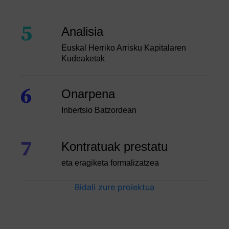
5
Analisia
Euskal Herriko Arrisku Kapitalaren
Kudeaketak
6
Onarpena
Inbertsio Batzordean
7
Kontratuak prestatu
eta eragiketa formalizatzea
Bidali zure proiektua