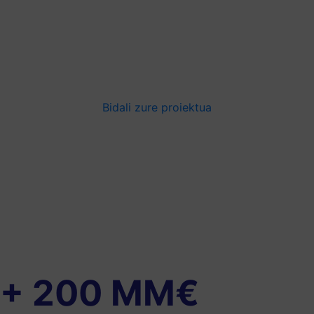
hazkundea
azkartzen
Bidali zure proiektua
+
200
MM€