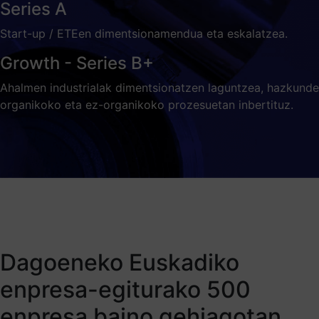
Series A
Start-up / ETEen dimentsionamendua eta eskalatzea.
Growth - Series B+
Ahalmen industrialak dimentsionatzen laguntzea, hazkunde
organikoko eta ez-organikoko prozesuetan inbertituz.
Dagoeneko Euskadiko
enpresa-egiturako 500
enpresa baino gehiagotan