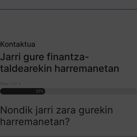
Kontaktua
Jarri gure finantza-
taldearekin harremanetan
Step
1
of
3
33%
Nondik jarri zara gurekin
harremanetan?
Enpresa
*