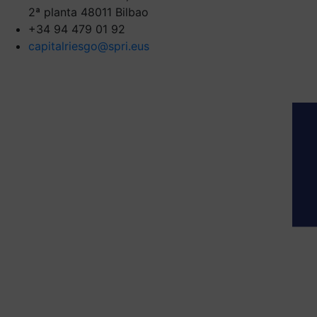
2ª planta 48011 Bilbao
+34 94 479 01 92
capitalriesgo@spri.eus