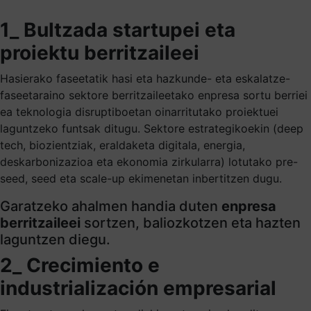
1_ Bultzada startupei eta
proiektu berritzaileei
Hasierako faseetatik hasi eta hazkunde- eta eskalatze-
faseetaraino sektore berritzaileetako enpresa sortu berriei
ea teknologia disruptiboetan oinarritutako proiektuei
laguntzeko funtsak ditugu. Sektore estrategikoekin (deep
tech, biozientziak, eraldaketa digitala, energia,
deskarbonizazioa eta ekonomia zirkularra) lotutako pre-
seed, seed eta scale-up ekimenetan inbertitzen dugu.
Garatzeko ahalmen handia duten
enpresa
berritzaileei
sortzen, baliozkotzen eta hazten
laguntzen diegu.
2_ Crecimiento e
industrialización empresarial