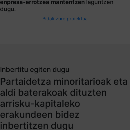
enpresa-errotzea mantentzen
laguntzen
dugu.
Bidali zure proiektua
Inbertitu egiten dugu
Partaidetza minoritarioak eta
aldi baterakoak dituzten
arrisku-kapitaleko
erakundeen bidez
inbertitzen dugu