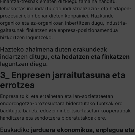
Finantza-tresnak ematen dizkiegu tamaina handitu,
lehiakortasuna indartu edo industrializazio- eta hedapen-
prozesuei ekin behar dieten konpainiei. Hazkunde
organiko eta ez-organikoan inbertitzen dugu, industria-
gaitasunak finkatzen eta enpresa-posizionamendua
bizkortzen laguntzeko.
Hazteko ahalmena duten erakundeak
indartzen ditugu, eta
hedatzen eta finkatzen
laguntzen diegu.
3_ Enpresen jarraitutasuna eta
errotzea
Enpresa txiki eta ertainetan eta lan-sozietateetan
ondorengotza-prozesuetara bideratutako funtsak ere
baditugu, bai eta edozein inbertsio-fasetan kooperatibak
handitzera eta sendotzera bideratutakoak ere.
Euskadiko
jarduera ekonomikoa, enplegua eta