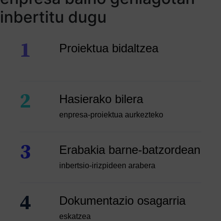
inbertitu dugu
1
Proiektua bidaltzea
2
Hasierako bilera
enpresa-proiektua aurkezteko
3
Erabakia barne-batzordean
inbertsio-irizpideen arabera
4
Dokumentazio osagarria
eskatzea