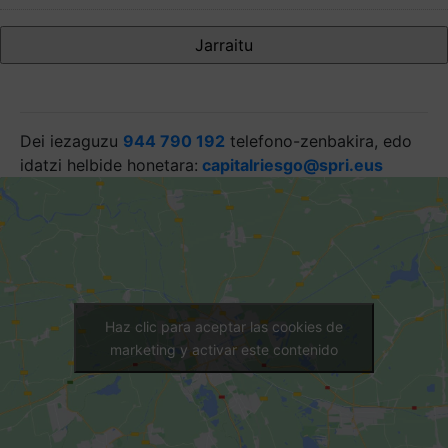
Dei iezaguzu
944 790 192
telefono-zenbakira, edo
idatzi helbide honetara:
capitalriesgo@spri.eus
Haz clic para aceptar las cookies de
marketing y activar este contenido