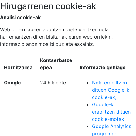
Hirugarrenen cookie-ak
Analisi cookie-ak
Web orrien jabeei laguntzen diete ulertzen nola
harremantzen diren bisitariak euren web orriekin,
informazio anonimoa bilduz eta eskainiz.
Kontserbatze
Hornitzailea
epea
Informazio gehiago
Google
24 hilabete
Nola erabiltzen
dituen Google-k
cookie-ak,
Google-k
erabiltzen dituen
cookie-motak
Google Analytics
programari