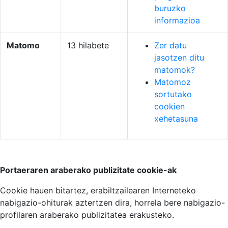
buruzko
informazioa
Matomo
13 hilabete
Zer datu
jasotzen ditu
matomok?
Matomoz
sortutako
cookien
xehetasuna
Portaeraren araberako publizitate cookie-ak
Cookie hauen bitartez, erabiltzailearen Interneteko
nabigazio-ohiturak aztertzen dira, horrela bere nabigazio-
profilaren araberako publizitatea erakusteko.