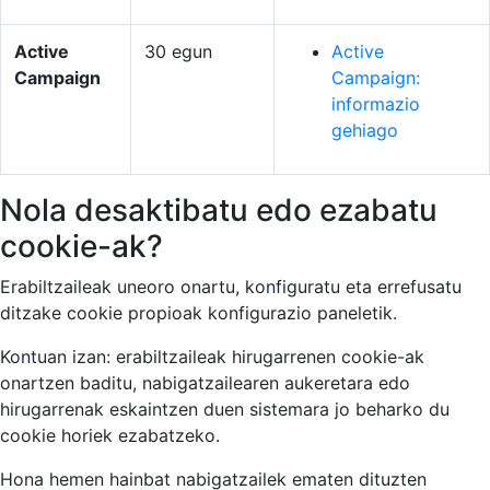
Active
30 egun
Active
Campaign
Campaign:
informazio
gehiago
Nola desaktibatu edo ezabatu
cookie-ak?
Erabiltzaileak uneoro onartu, konfiguratu eta errefusatu
ditzake cookie propioak konfigurazio paneletik.
Kontuan izan: erabiltzaileak hirugarrenen cookie-ak
onartzen baditu, nabigatzailearen aukeretara edo
hirugarrenak eskaintzen duen sistemara jo beharko du
cookie horiek ezabatzeko.
Hona hemen hainbat nabigatzailek ematen dituzten