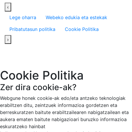
‹
Lege oharra
Webeko edukia eta estekak
Pribatutasun politika
Cookie Politika
›
Cookie Politika
Zer dira cookie-ak?
Webgune honek cookie-ak edo/eta antzeko teknologiak
erabiltzen ditu, zeintzuek informazioa gordetzen eta
berreskuratzen baitute erabiltzailearen nabigatzailean eta
aukera ematen baitute nabigazioari buruzko informazioa
eskuratzeko hainbat