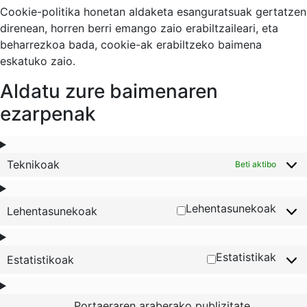
Cookie-politika honetan aldaketa esanguratsuak gertatzen
direnean, horren berri emango zaio erabiltzaileari, eta
beharrezkoa bada, cookie-ak erabiltzeko baimena
eskatuko zaio.
Aldatu zure baimenaren
ezarpenak
Teknikoak
Beti aktibo
Lehentasunekoak
Lehentasunekoak
Estatistikak
Estatistikoak
Portaeraren araberako publizitate