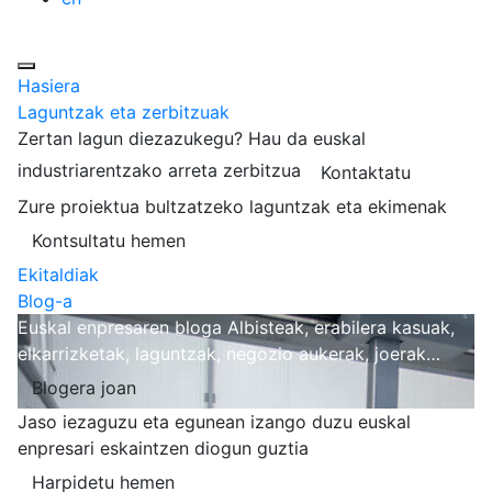
Hasiera
Laguntzak eta zerbitzuak
Zertan lagun diezazukegu?
Hau da euskal
industriarentzako arreta zerbitzua
Kontaktatu
Zure proiektua bultzatzeko laguntzak eta ekimenak
Kontsultatu hemen
Ekitaldiak
Blog-a
Euskal enpresaren bloga
Albisteak, erabilera kasuak,
elkarrizketak, laguntzak, negozio aukerak, joerak…
Blogera joan
Jaso iezaguzu eta egunean izango duzu euskal
enpresari eskaintzen diogun guztia
Harpidetu hemen