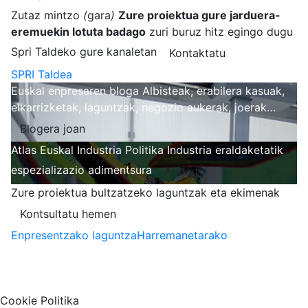
Zutaz mintzo
(
gara
)
Zure proiektua gure jarduera-
eremuekin lotuta badago
zuri buruz hitz egingo dugu
Spri Taldeko gure kanaletan
Kontaktatu
SPRI Taldea
Euskal enpresaren bloga
Albisteak, erabilera kasuak,
elkarrizketak, laguntzak, negozio aukerak, joerak…
Blogera joan
Atlas
Euskal Industria Politika
Industria eraldaketatik
espezializazio adimentsura
Arakatu
Zure proiektua bultzatzeko laguntzak eta ekimenak
Kontsultatu hemen
Enpresentzako laguntza
Harremanetarako
Nire harpidetzak
Aukeratu jaso nahi duzun informazioa
Cookie Politika