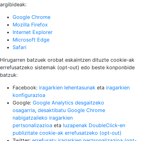
argibideak:
Google Chrome
Mozilla Firefox
Internet Explorer
Microsoft Edge
Safari
Hirugarren batzuek orobat eskaintzen dituzte cookie-ak
errefusatzeko sistemak (opt-out) edo beste konponbide
batzuk:
Facebook:
iragarkien lehentasunak
eta
iragarkien
konfigurazioa
Google:
Google Analytics desgaitzeko
osagarria
,
desaktibatu Google Chrome
nabigatzaileko iragarkien
pertsonalizazioa
eta
luzapenak DoubleClick-en
publizitate cookie-ak errefusatzeko (opt-out)
Twitter:
errefusatu iragarkien pertsonalizazioa (opt-