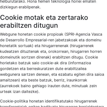
helburutarako. Hona hemen teknologia horiei ematen
dizkiegun erabilpenak.
Cookie motak eta zertarako
erabiltzen ditugun
Webgune honetan cookie propioak (SPRI-Agencia Vasca
de Desarrollo Empresarial-ren jabetzakoak eta domeinu
honetatik sortuak) eta hirugarrenenak (hirugarrenek
kudeatzen dituztenak eta, orokorrean, hirugarren horren
domeinutik sortzen direnak) erabiltzen ditugu. Cookie
horietako batzuk saio cookie-ak dira (informazioa
gordetzen eta berreskuratzen dute erabiltzailea
webgunera sartzen denean, eta ezabatu egiten dira saioa
amaitzean) eta beste batzuk, berriz, iraunkorrak
(aurrekoek baino gehiago irauten dute, minutuak zein
urteak izan daitezke).
Cookie-politika honetan identifikatutako hirugarrenek
transferentziak egiten badituzte hirugarren herrialdeetara,