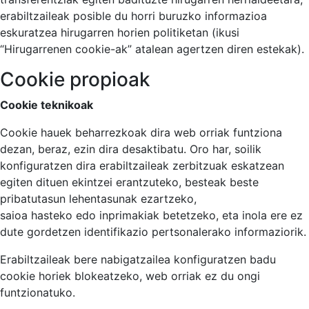
erabiltzaileak posible du horri buruzko informazioa
eskuratzea hirugarren horien politiketan (ikusi
“Hirugarrenen cookie-ak” atalean agertzen diren estekak).
Cookie propioak
Cookie teknikoak
Cookie hauek beharrezkoak dira web orriak funtziona
dezan, beraz, ezin dira desaktibatu. Oro har, soilik
konfiguratzen dira erabiltzaileak zerbitzuak eskatzean
egiten dituen ekintzei erantzuteko, besteak beste
pribatutasun lehentasunak ezartzeko,
saioa hasteko edo inprimakiak betetzeko, eta inola ere ez
dute gordetzen identifikazio pertsonalerako informaziorik.
Erabiltzaileak bere nabigatzailea konfiguratzen badu
cookie horiek blokeatzeko, web orriak ez du ongi
funtzionatuko.