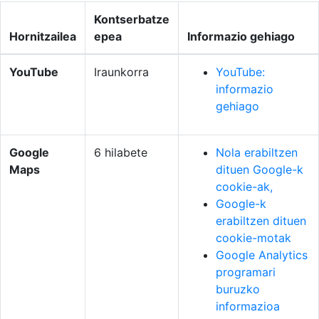
Kontserbatze
Hornitzailea
epea
Informazio gehiago
YouTube
Iraunkorra
YouTube:
informazio
gehiago
Google
6 hilabete
Nola erabiltzen
Maps
dituen Google-k
cookie-ak,
Google-k
erabiltzen dituen
cookie-motak
Google Analytics
programari
buruzko
informazioa