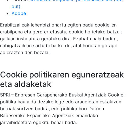
out)
Adobe
Erabiltzaileak lehenbizi onartu egiten badu cookie-en
erabilpena eta gero errefusatu, cookie horietako batzuk
gailuan instalatuta geratuko dira. Ezabatu nahi baditu,
nabigatzailean sartu beharko du, atal honetan gorago
adierazten den bezala.
Cookie politikaren eguneratzeak
eta aldaketak
SPRI – Enpresen Garapenerako Euskal Agentziak Cookie-
politika hau alda dezake lege edo araudietan eskakizun
berriak sortzen badira, edo politika hori Datuen
Babeserako Espainiako Agentziak emandako
jarraibideetara egokitu behar bada.