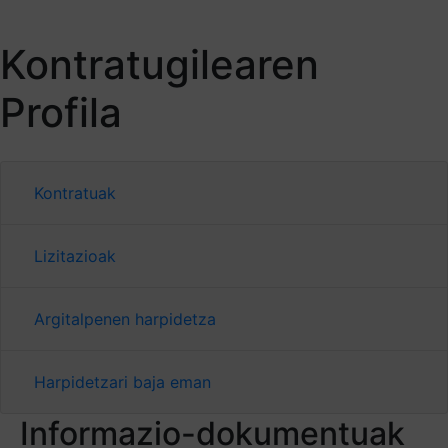
Kontratugilearen
Profila
Kontratuak
Lizitazioak
Argitalpenen harpidetza
Harpidetzari baja eman
Informazio-dokumentuak