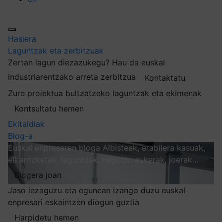
Hasiera
Laguntzak eta zerbitzuak
Zertan lagun diezazukegu?
Hau da euskal
industriarentzako arreta zerbitzua
Kontaktatu
Zure proiektua bultzatzeko laguntzak eta ekimenak
Kontsultatu hemen
Ekitaldiak
Blog-a
Euskal enpresaren bloga
Albisteak, erabilera kasuak,
elkarrizketak, laguntzak, negozio aukerak, joerak…
Blogera joan
Jaso iezaguzu eta egunean izango duzu euskal
enpresari eskaintzen diogun guztia
Harpidetu hemen