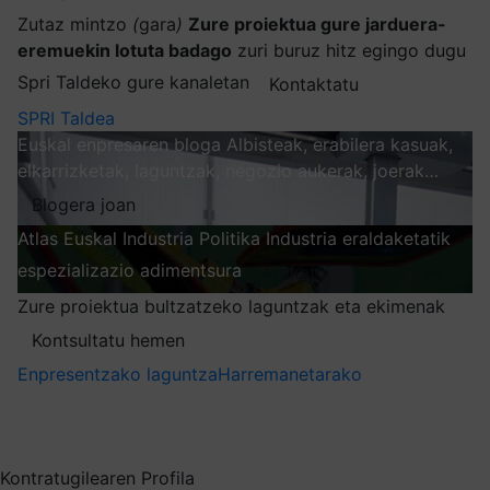
Zutaz mintzo
(
gara
)
Zure proiektua gure jarduera-
eremuekin lotuta badago
zuri buruz hitz egingo dugu
Spri Taldeko gure kanaletan
Kontaktatu
SPRI Taldea
Euskal enpresaren bloga
Albisteak, erabilera kasuak,
elkarrizketak, laguntzak, negozio aukerak, joerak…
Blogera joan
Atlas
Euskal Industria Politika
Industria eraldaketatik
espezializazio adimentsura
Arakatu
Zure proiektua bultzatzeko laguntzak eta ekimenak
Kontsultatu hemen
Enpresentzako laguntza
Harremanetarako
Nire harpidetzak
Aukeratu jaso nahi duzun informazioa
Kontratugilearen Profila