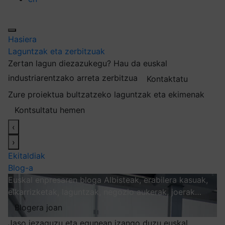
Hasiera
Laguntzak eta zerbitzuak
Zertan lagun diezazukegu?
Hau da euskal
industriarentzako arreta zerbitzua
Kontaktatu
Zure proiektua bultzatzeko laguntzak eta ekimenak
Kontsultatu hemen
‹
›
Ekitaldiak
Blog-a
Euskal enpresaren bloga
Albisteak, erabilera kasuak,
elkarrizketak, laguntzak, negozio aukerak, joerak…
Blogera joan
Jaso iezaguzu eta egunean izango duzu euskal