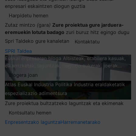
enpresari eskaintzen diogun guztia
Harpidetu hemen
Zutaz mintzo
(
gara
)
Zure proiektua gure jarduera-
eremuekin lotuta badago
zuri buruz hitz egingo dugu
Spri Taldeko gure kanaletan
Kontaktatu
SPRI Taldea
Euskal enpresaren bloga
Albisteak, erabilera kasuak,
elkarrizketak, laguntzak, negozio aukerak, joerak…
Blogera joan
Atlas
Euskal Industria Politika
Industria eraldaketatik
espezializazio adimentsura
Arakatu
Zure proiektua bultzatzeko laguntzak eta ekimenak
Kontsultatu hemen
Enpresentzako laguntza
Harremanetarako
Nire harpidetzak