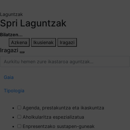
Aukeratu jaso nahi duzun informazioa
Laguntzak
Spri Laguntzak
Bilatzen...
Azkena
Ikusienak
Iragazi
Iragazi
Gaia
Tipologia
Agenda, prestakuntza eta ikaskuntza
Aholkularitza espezializatua
Enpresentzako sustapen-guneak