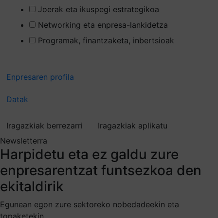
Joerak eta ikuspegi estrategikoa
Networking eta enpresa-lankidetza
Programak, finantzaketa, inbertsioak
Enpresaren profila
Datak
Iragazkiak berrezarri
Iragazkiak aplikatu
Newsletterra
Harpidetu
eta ez galdu zure
enpresarentzat funtsezkoa den
ekitaldirik
Egunean egon zure sektoreko nobedadeekin eta
topaketekin