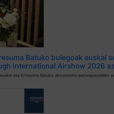
resuma Batuko bulegoak euskal se
ugh International Airshow 2026 a
sekin eta Erresuma Batuko ekosistema aeroespazialeko erag