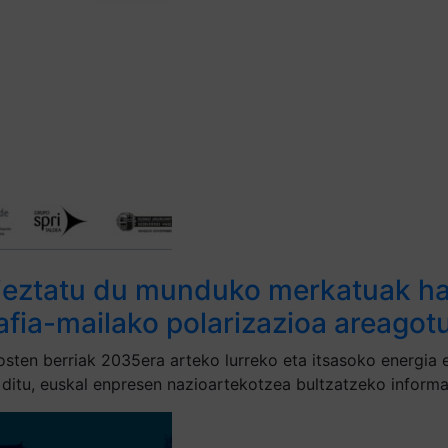
ieztatu du munduko merkatuak hazt
rafia-mailako polarizazioa areagot
sten berriak 2035era arteko lurreko eta itsasoko energia e
n ditu, euskal enpresen nazioartekotzea bultzatzeko inform