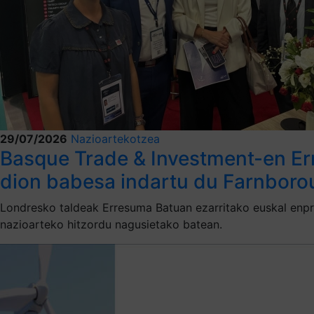
29/07/2026
Nazioartekotzea
Basque Trade & Investment-en Er
dion babesa indartu du Farnboro
Londresko taldeak Erresuma Batuan ezarritako euskal enpre
nazioarteko hitzordu nagusietako batean.