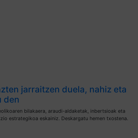
en jarraitzen duela, nahiz eta
u den
olikoaren bilakaera, araudi-aldaketak, inbertsioak eta
azio estrategikoa eskainiz. Deskargatu hemen txostena.