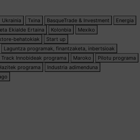
 Ukrainia
Txina
BasqueTrade & Investment
Energia
 eta Ekialde Ertaina
Kolonbia
Mexiko
ktore-behatokiak
Start up
Laguntza programak, finantzaketa, inbertsioak
 Track Innobideak programa
Maroko
Pilotu programa
Hazitek programa
Industria adimenduna
iago