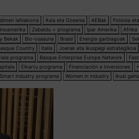
dimen lehiakorra
Asia eta Ozeania
AEBak
Polonia eta
inoamerika
Zabaldu + programa
Ipar Amerika
Afrika
ry Bekak
Bio-osasuna
Brasil
Energia garbiagoak
Se
 Basque Country
Italia
Joerak eta ikuspegi estrategikoa
riala programa
Basque Enterprise Europe Network
Fast
apitala
Elkartu programa
Financiación e inversiones
Smart Industry programa
Women in industry
Ikusi geh