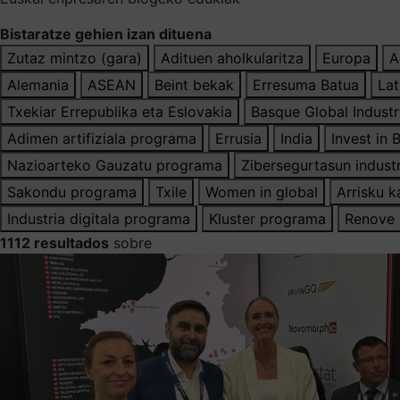
Bistaratze gehien izan dituena
Zutaz mintzo (gara)
Adituen aholkularitza
Europa
A
Alemania
ASEAN
Beint bekak
Erresuma Batua
Lat
Txekiar Errepublika eta Eslovakia
Basque Global Indust
Adimen artifiziala programa
Errusia
India
Invest in
Nazioarteko Gauzatu programa
Zibersegurtasun indust
Sakondu programa
Txile
Women in global
Arrisku k
Industria digitala programa
Kluster programa
Renove 
1112 resultados
sobre