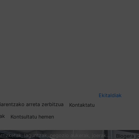
Ekitaldiak
iarentzako arreta zerbitzua
Kontaktatu
nak
Kontsultatu hemen
karrizketak, laguntzak, negozio aukerak, joerak…
Blogera j