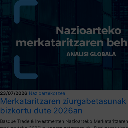
23/07/2026
Nazioartekotzea
Merkataritzaren ziurgabetasunak 
bizkortu dute 2026an
Basque Trade & Investmenten Nazioarteko Merkataritzaren 
markatutako 2026ko egoera aztertzen du. Deskargatu hem