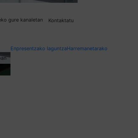
deko gure kanaletan
Kontaktatu
Enpresentzako laguntza
Harremanetarako
oan