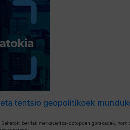
eta tentsio geopolitikoek munduk
Behatoki berriak merkataritza-oztopoen gorakadak, hornid
en txostena.