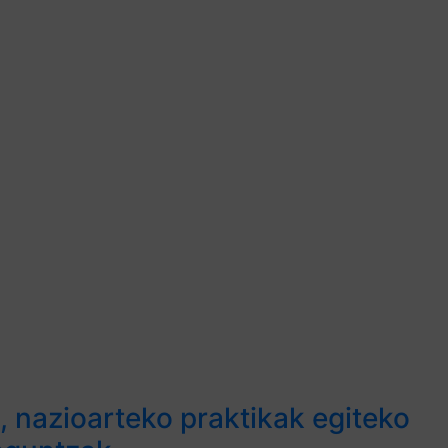
 nazioarteko praktikak egiteko