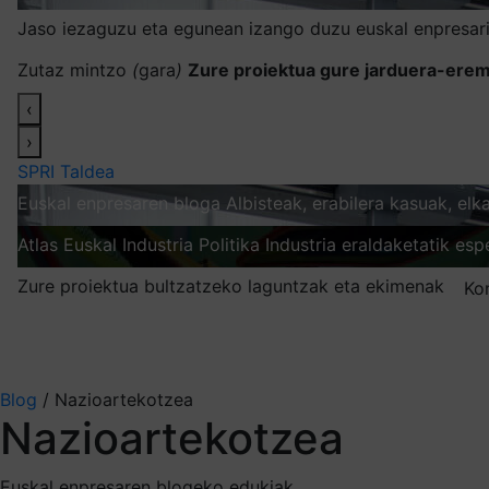
Jaso iezaguzu eta egunean izango duzu euskal enpresari
Zutaz mintzo
(
gara
)
Zure proiektua gure jarduera-erem
‹
›
SPRI Taldea
Euskal enpresaren bloga
Albisteak, erabilera kasuak, el
Atlas
Euskal Industria Politika
Industria eraldaketatik esp
Zure proiektua bultzatzeko laguntzak eta ekimenak
Ko
Nire harpidetzak
Aukeratu jaso nahi duzun informazioa
Blog
/
Nazioartekotzea
Nazioartekotzea
Euskal enpresaren blogeko edukiak