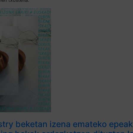
stry beketan izena emateko epeak,