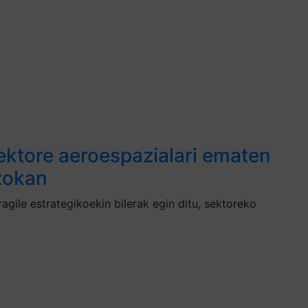
ktore aeroespazialari ematen
zokan
ile estrategikoekin bilerak egin ditu, sektoreko