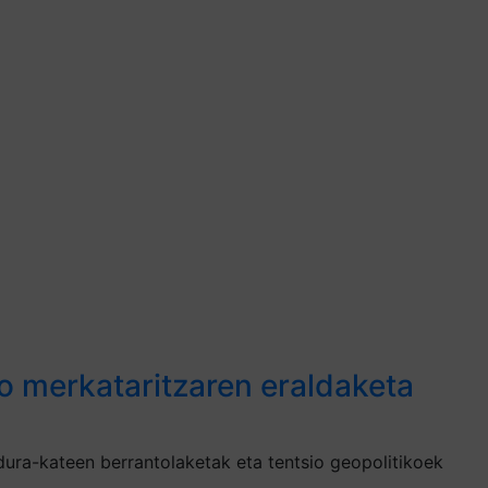
o merkataritzaren eraldaketa
ura-kateen berrantolaketak eta tentsio geopolitikoek