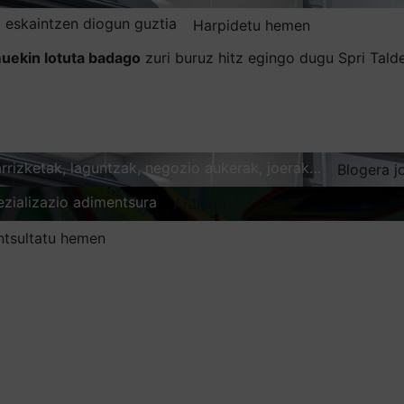
 eskaintzen diogun guztia
Harpidetu hemen
uekin lotuta badago
zuri buruz hitz egingo dugu Spri Tal
karrizketak, laguntzak, negozio aukerak, joerak…
Blogera j
ezializazio adimentsura
Arakatu
ntsultatu hemen