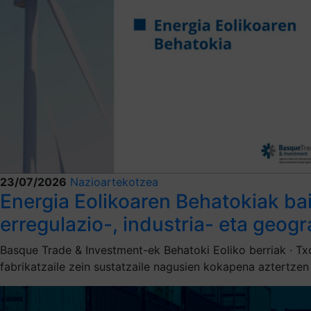
23/07/2026
Nazioartekotzea
Energia Eolikoaren Behatokiak ba
erregulazio-, industria- eta geog
Basque Trade & Investment-ek Behatoki Eoliko berriak · Txo
fabrikatzaile zein sustatzaile nagusien kokapena aztertze