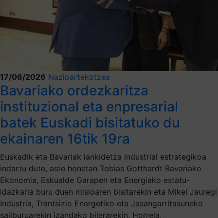
17/06/2026
Nazioartekotzea
Bavariako ordezkaritza
instituzional eta enpresarial
batek Euskadi bisitatuko du
ekainaren 16tik 19ra
Euskadik eta Bavariak lankidetza industrial estrategikoa
indartu dute, aste honetan Tobias Gotthardt Bavariako
Ekonomia, Eskualde Garapen eta Energiako estatu-
idazkaria buru duen misioaren bisitarekin eta Mikel Jauregi
Industria, Trantsizio Energetiko eta Jasangarritasuneko
sailburuarekin izandako bilerarekin. Horrela,