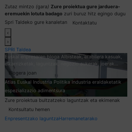
Zutaz mintzo
(
gara
)
Zure proiektua gure jarduera-
eremuekin lotuta badago
zuri buruz hitz egingo dugu
Spri Taldeko gure kanaletan
Kontaktatu
‹
›
SPRI Taldea
Euskal enpresaren bloga
Albisteak, erabilera kasuak,
elkarrizketak, laguntzak, negozio aukerak, joerak…
Blogera joan
Atlas
Euskal Industria Politika
Industria eraldaketatik
espezializazio adimentsura
Arakatu
Zure proiektua bultzatzeko laguntzak eta ekimenak
Kontsultatu hemen
Enpresentzako laguntza
Harremanetarako
Nire harpidetzak