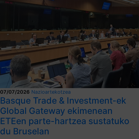
07/07/2026
Nazioartekotzea
Basque Trade & Investment-ek
Global Gateway ekimenean
ETEen parte-hartzea sustatuko
du Bruselan