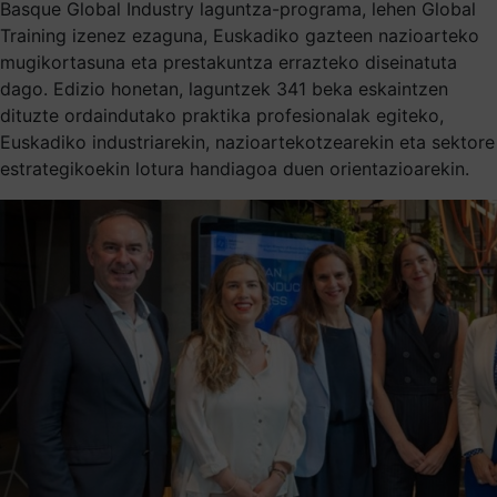
Basque Global Industry laguntza-programa, lehen Global
Training izenez ezaguna, Euskadiko gazteen nazioarteko
mugikortasuna eta prestakuntza errazteko diseinatuta
dago. Edizio honetan, laguntzek 341 beka eskaintzen
dituzte ordaindutako praktika profesionalak egiteko,
Euskadiko industriarekin, nazioartekotzearekin eta sektore
estrategikoekin lotura handiagoa duen orientazioarekin.