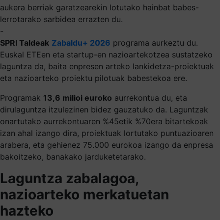
aukera berriak garatzearekin lotutako hainbat babes-
lerrotarako sarbidea errazten du.
-
SPRI Taldeak
Zabaldu+ 2026
programa aurkeztu du.
Euskal ETEen eta startup-en nazioartekotzea sustatzeko
laguntza da, baita enpresen arteko lankidetza-proiektuak
eta nazioarteko proiektu pilotuak babestekoa ere.
Programak
13,6 milioi euroko
aurrekontua du, eta
dirulaguntza itzulezinen bidez gauzatuko da. Laguntzak
onartutako aurrekontuaren %45etik %70era bitartekoak
izan ahal izango dira, proiektuak lortutako puntuazioaren
arabera, eta gehienez 75.000 eurokoa izango da enpresa
bakoitzeko, banakako jarduketetarako.
Laguntza zabalagoa,
nazioarteko merkatuetan
hazteko