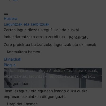
Hasiera
Laguntzak eta zerbitzuak
Zertan lagun diezazukegu?
Hau da euskal
industriarentzako arreta zerbitzua
Kontaktatu
Zure proiektua bultzatzeko laguntzak eta ekimenak
Kontsultatu hemen
Ekitaldiak
Blog-a
Euskal enpresaren bloga
Albisteak, erabilera kasuak,
elkarrizketak, laguntzak, negozio aukerak, joerak…
Blogera joan
Jaso iezaguzu eta egunean izango duzu euskal
enpresari eskaintzen diogun guztia
Harpidetu hemen