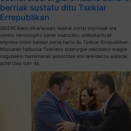
berriak sustatu ditu Txekiar
Errepublikan
SIDEREXekin elkarlanean, euskal zortzi enpresak eta
zentro teknologiko batek osatutako ordezkaritzak
enpresa-misio batean parte hartu du Txekiar Errepublikan.
Misioaren helburua Txekiako siderurgia-sektoreko eragile
nagusiekin harremanak sendotzea eta lankidetza-aukerak
aztertzea izan da.