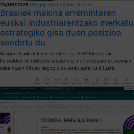
25/06/2026
Basque Trade & Investment
Brasilek makina erremintaren
euskal industriarentzako merkatu
estrategiko gisa duen posizioa
sendotu du
Basque Trade & Investmentek eta AFM Klusterrak
herrialdearen industrializazio eta modernizazio prozesuak
eskaintzen dituen negozio aukerak aztertu dituzte