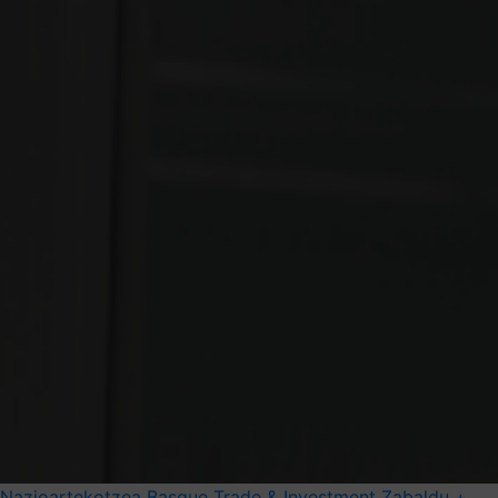
Nazioartekotzea
Basque Trade & Investment
Zabaldu +