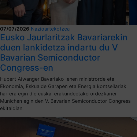
07/07/2026
Nazioartekotzea
Eusko Jaurlaritzak Bavariarekin
duen lankidetza indartu du V
Bavarian Semiconductor
Congress-en
Hubert Aiwanger Bavariako lehen ministrorde eta
Ekonomia, Eskualde Garapen eta Energia kontseilariak
harrera egin die euskal erakundeetako ordezkariei
Munichen egin den V. Bavarian Semiconductor Congress
ekitaldian.