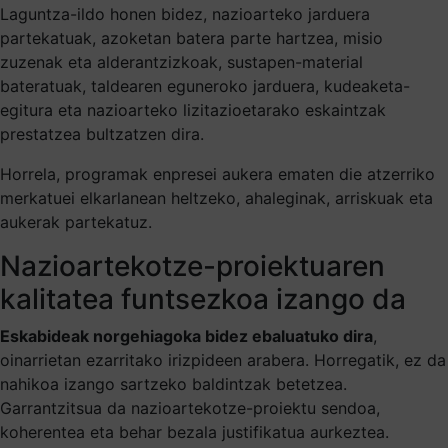
Laguntza-ildo honen bidez, nazioarteko jarduera
partekatuak, azoketan batera parte hartzea, misio
zuzenak eta alderantzizkoak, sustapen-material
bateratuak, taldearen eguneroko jarduera, kudeaketa-
egitura eta nazioarteko lizitazioetarako eskaintzak
prestatzea bultzatzen dira.
Horrela, programak enpresei aukera ematen die atzerriko
merkatuei elkarlanean heltzeko, ahaleginak, arriskuak eta
aukerak partekatuz.
Nazioartekotze-proiektuaren
kalitatea funtsezkoa izango da
Eskabideak norgehiagoka bidez ebaluatuko dira
,
oinarrietan ezarritako irizpideen arabera. Horregatik, ez da
nahikoa izango sartzeko baldintzak betetzea.
Garrantzitsua da nazioartekotze-proiektu sendoa,
koherentea eta behar bezala justifikatua aurkeztea.