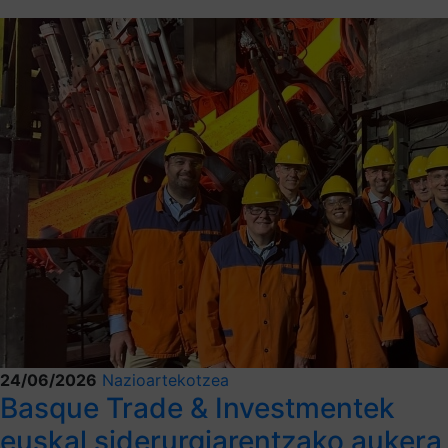
24/06/2026
Nazioartekotzea
Basque Trade & Investmentek
euskal siderurgiarentzako aukera