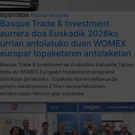
02/07/2026
Nazioartekotzea
Basque Trade & Investment
aurrera doa Euskadik 2026ko
urrian antolatuko duen WOMEX
europar topaketaren antolaketan
Basque Trade & Investment-ek Euskadiko Eskualde Taldea
bildu du WOMEX Europako topaketaren programa
definitzen jarraitzeko. Topaketa horren helburua da
genero-berdintasuna ETEen nazioartekotzean
lehiakortasun-faktore gisa sustatzea.