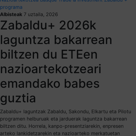
programa
Albisteak
7 uztaila, 2026
Zabaldu+ 2026k
laguntza bakarrean
biltzen du ETEen
nazioartekotzeari
emandako babes
guztia
Zabaldu+ laguntzak Zabaldu, Sakondu, Elkartu eta Pilotu
programen helburuak eta jarduerak laguntza bakarrean
biltzen ditu. Horrela, kanpo-presentziarekin, enpresen
arteko lankidetzarekin eta nazioarteko merkatuetan