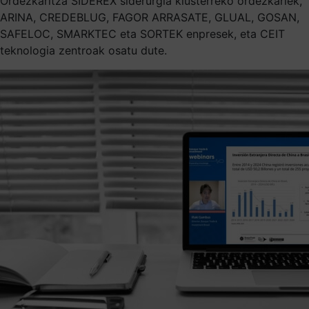
Ordezkaritza SIDEREX siderurgia klusterreko ordezkariek,
ARINA, CREDEBLUG, FAGOR ARRASATE, GLUAL, GOSAN,
SAFELOC, SMARKTEC eta SORTEK enpresek, eta CEIT
teknologia zentroak osatu dute.