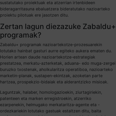
sustatutako proiektuak eta atzerrian irtenbideen
bideragarritasuna ebaluatzera bideratutako nazioarteko
proiektu pilotuak ere jasotzen ditu.
Zertan lagun diezazuke Zabaldu+
programak?
Zabaldu+ programak nazioartekotze-prozesuarekin
lotutako hainbat gasturi aurre egiteko aukera ematen du.
Horien artean daude nazioartekotze-estrategiak
prestatzea, merkatu-azterketak, aduana- edo muga-zergei
buruzko txostenak, aholkularitza operatiboa, nazioarteko
marketin-planak, sustapen-ekintzak, azoketan parte
hartzea, prospekzio-bidaiak eta alderantzizko misioak.
Laguntzak, halaber, homologazioekin, ziurtagiriekin,
patenteen eta marken erregistroekin, atzerriko
ezarpenekin, helmugako merkataritza-agente eta -
ordezkariekin lotutako gastuak estaltzen ditu, baita