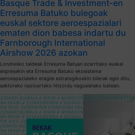
Basque Trade & Investment-en
Erresuma Batuko bulegoak
euskal sektore aeroespazialari
ematen dion babesa indartu du
Farnborough International
Airshow 2026 azokan
Londresko taldeak Erresuma Batuan ezarritako euskal
enpresekin eta Erresuma Batuko ekosistema
aeroespazialeko eragile estrategikoekin bilerak egin ditu,
sektoreko nazioarteko hitzordu nagusietako batean.