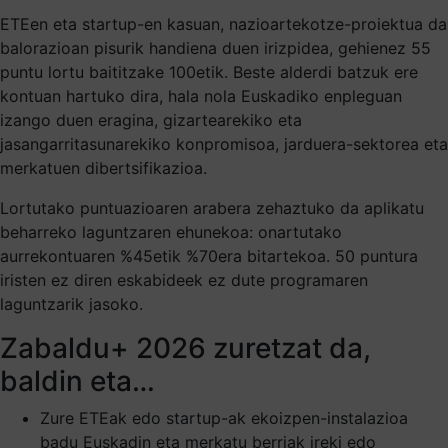
ETEen eta startup-en kasuan, nazioartekotze-proiektua da
balorazioan pisurik handiena duen irizpidea, gehienez 55
puntu lortu baititzake 100etik. Beste alderdi batzuk ere
kontuan hartuko dira, hala nola Euskadiko enpleguan
izango duen eragina, gizartearekiko eta
jasangarritasunarekiko konpromisoa, jarduera-sektorea eta
merkatuen dibertsifikazioa.
Lortutako puntuazioaren arabera zehaztuko da aplikatu
beharreko laguntzaren ehunekoa: onartutako
aurrekontuaren %45etik %70era bitartekoa. 50 puntura
iristen ez diren eskabideek ez dute programaren
laguntzarik jasoko.
Zabaldu+ 2026 zuretzat da,
baldin eta…
Zure ETEak edo startup-ak ekoizpen-instalazioa
badu Euskadin eta merkatu berriak ireki edo