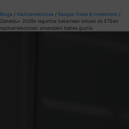
Aukeratu jaso nahi duzun informazioa
Bloga
/
Nazioartekotzea
/
Basque Trade & Investment
/
Zabaldu+ 2026k laguntza bakarrean biltzen du ETEen
nazioartekotzeari emandako babes guztia