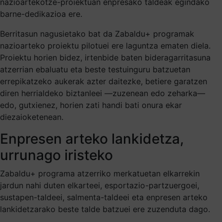
nazioartekotze-proiektuan enpresako taldeak egindako
barne-dedikazioa ere.
Berritasun nagusietako bat da Zabaldu+ programak
nazioarteko proiektu pilotuei ere laguntza ematen diela.
Proiektu horien bidez, irtenbide baten bideragarritasuna
atzerrian ebaluatu eta beste testuinguru batzuetan
errepikatzeko aukerak azter daitezke, betiere garatzen
diren herrialdeko biztanleei —zuzenean edo zeharka—
edo, gutxienez, horien zati handi bati onura ekar
diezaioketenean.
Enpresen arteko lankidetza,
urrunago iristeko
Zabaldu+ programa atzerriko merkatuetan elkarrekin
jardun nahi duten elkarteei, esportazio-partzuergoei,
sustapen-taldeei, salmenta-taldeei eta enpresen arteko
lankidetzarako beste talde batzuei ere zuzenduta dago.