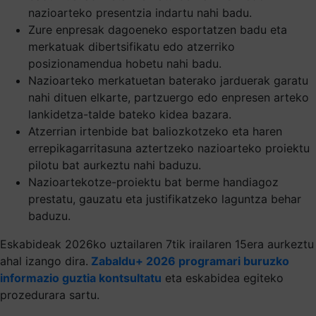
nazioarteko presentzia indartu nahi badu.
Zure enpresak dagoeneko esportatzen badu eta
merkatuak dibertsifikatu edo atzerriko
posizionamendua hobetu nahi badu.
Nazioarteko merkatuetan baterako jarduerak garatu
nahi dituen elkarte, partzuergo edo enpresen arteko
lankidetza-talde bateko kidea bazara.
Atzerrian irtenbide bat baliozkotzeko eta haren
errepikagarritasuna aztertzeko nazioarteko proiektu
pilotu bat aurkeztu nahi baduzu.
Nazioartekotze-proiektu bat berme handiagoz
prestatu, gauzatu eta justifikatzeko laguntza behar
baduzu.
Eskabideak 2026ko uztailaren 7tik irailaren 15era aurkeztu
ahal izango dira.
Zabaldu+ 2026 programari buruzko
informazio guztia kontsultatu
eta eskabidea egiteko
prozedurara sartu.