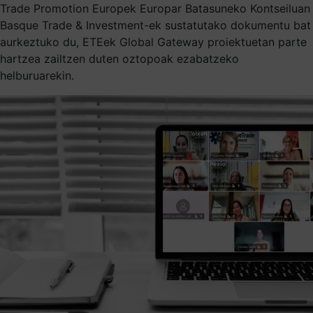
Trade Promotion Europek Europar Batasuneko Kontseiluan
Basque Trade & Investment-ek sustatutako dokumentu bat
aurkeztuko du, ETEek Global Gateway proiektuetan parte
hartzea zailtzen duten oztopoak ezabatzeko
helburuarekin.