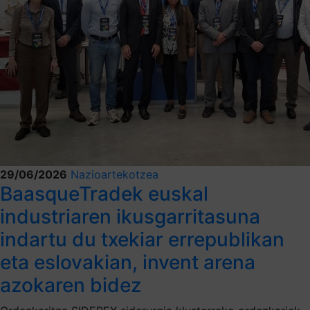
29/06/2026
Nazioartekotzea
BaasqueTradek euskal
industriaren ikusgarritasuna
indartu du txekiar errepublikan
eta eslovakian, invent arena
azokaren bidez