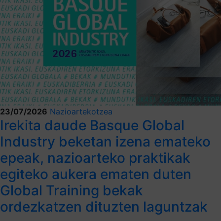
23/07/2026
Nazioartekotzea
Irekita daude Basque Global
Industry beketan izena emateko
epeak, nazioarteko praktikak
egiteko aukera ematen duten
Global Training bekak
ordezkatzen dituzten laguntzak