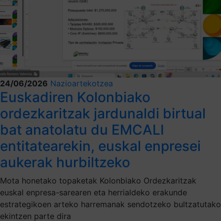
24/06/2026
Nazioartekotzea
Euskadiren Kolonbiako
ordezkaritzak jardunaldi birtual
bat anatolatu du EMCALI
entitatearekin, euskal enpresei
aukerak hurbiltzeko
Mota honetako topaketak Kolonbiako Ordezkaritzak
euskal enpresa-sarearen eta herrialdeko erakunde
estrategikoen arteko harremanak sendotzeko bultzatutako
ekintzen parte dira