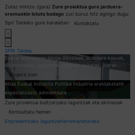
Zutaz mintzo
(
gara
)
Zure proiektua gure jarduera-
eremuekin lotuta badago
zuri buruz hitz egingo dugu
Spri Taldeko gure kanaletan
Kontaktatu
‹
›
SPRI Taldea
Euskal enpresaren bloga
Albisteak, erabilera kasuak,
elkarrizketak, laguntzak, negozio aukerak, joerak…
Blogera joan
Atlas
Euskal Industria Politika
Industria eraldaketatik
espezializazio adimentsura
Arakatu
Zure proiektua bultzatzeko laguntzak eta ekimenak
Kontsultatu hemen
Enpresentzako laguntza
Harremanetarako
Nire harpidetzak