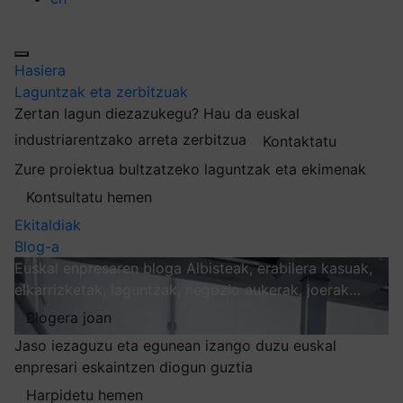
Hasiera
Laguntzak eta zerbitzuak
Zertan lagun diezazukegu?
Hau da euskal
industriarentzako arreta zerbitzua
Kontaktatu
Zure proiektua bultzatzeko laguntzak eta ekimenak
Kontsultatu hemen
Ekitaldiak
Blog-a
Euskal enpresaren bloga
Albisteak, erabilera kasuak,
elkarrizketak, laguntzak, negozio aukerak, joerak…
Blogera joan
Jaso iezaguzu eta egunean izango duzu euskal
enpresari eskaintzen diogun guztia
Harpidetu hemen