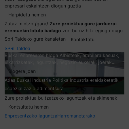
enpresari eskaintzen diogun guztia
Harpidetu hemen
Zutaz mintzo
(
gara
)
Zure proiektua gure jarduera-
eremuekin lotuta badago
zuri buruz hitz egingo dugu
Spri Taldeko gure kanaletan
Kontaktatu
SPRI Taldea
Euskal enpresaren bloga
Albisteak, erabilera kasuak,
elkarrizketak, laguntzak, negozio aukerak, joerak…
Blogera joan
Atlas
Euskal Industria Politika
Industria eraldaketatik
espezializazio adimentsura
Arakatu
Zure proiektua bultzatzeko laguntzak eta ekimenak
Kontsultatu hemen
Enpresentzako laguntza
Harremanetarako
Nire harpidetzak