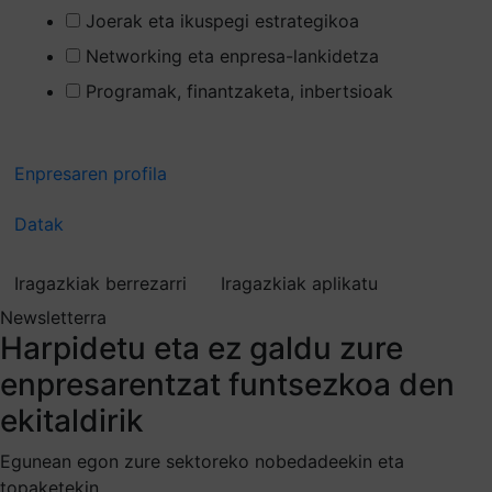
Joerak eta ikuspegi estrategikoa
Networking eta enpresa-lankidetza
Programak, finantzaketa, inbertsioak
Enpresaren profila
Datak
Iragazkiak berrezarri
Iragazkiak aplikatu
Newsletterra
Harpidetu
eta ez galdu zure
enpresarentzat funtsezkoa den
ekitaldirik
Egunean egon zure sektoreko nobedadeekin eta
topaketekin