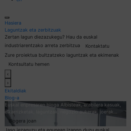
Hasiera
Laguntzak eta zerbitzuak
Zertan lagun diezazukegu?
Hau da euskal
industriarentzako arreta zerbitzua
Kontaktatu
Zure proiektua bultzatzeko laguntzak eta ekimenak
Kontsultatu hemen
‹
›
Ekitaldiak
Blog-a
Euskal enpresaren bloga
Albisteak, erabilera kasuak,
elkarrizketak, laguntzak, negozio aukerak, joerak…
Blogera joan
Jaso iezaguzu eta egunean izango duzu euskal