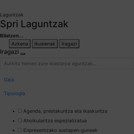
Aukeratu jaso nahi duzun informazioa
Laguntzak
Spri Laguntzak
Bilatzen...
Azkena
Ikusienak
Iragazi
Iragazi
Gaia
Tipologia
Agenda, prestakuntza eta ikaskuntza
Aholkularitza espezializatua
Enpresentzako sustapen-guneak