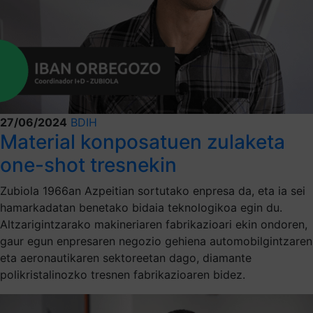
27/06/2024
BDIH
Material konposatuen zulaketa
one-shot tresnekin
Zubiola 1966an Azpeitian sortutako enpresa da, eta ia sei
hamarkadatan benetako bidaia teknologikoa egin du.
Altzarigintzarako makineriaren fabrikazioari ekin ondoren,
gaur egun enpresaren negozio gehiena automobilgintzaren
eta aeronautikaren sektoreetan dago, diamante
polikristalinozko tresnen fabrikazioaren bidez.