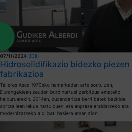
07/11/2024
BDIH
Hidrosolidifikazio bidezko piezen
fabrikazioa
Talleres Asca 1970eko hamarkadan arte sortu zen,
Durangaldean zeuden burdinurtuei zerbitzua emateko
helburuarekin. 2014an, zuzendaritza berri batek bazkide
sortzaileen lekua hartu zuen, eta enpresa eraldatzeko eta
modernizatzeko aldi bati hasiera eman zion.