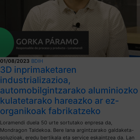
01/08/2023
BDIH
3D inprimaketaren
industrializazioa,
automobilgintzarako aluminiozko
kulatetarako hareazko ar ez-
organikoak fabrikatzeko
Loramendi duela 50 urte sortutako enpresa da,
Mondragon Taldekoa. Bere lana argintzarako galdaketa-
soluzioak, eredu bertikala eta service eskaintzea da. Lan