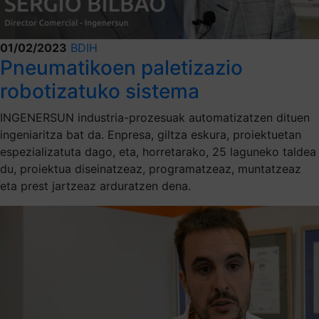
01/02/2023
BDIH
Pneumatikoen paletizazio
robotizatuko sistema
INGENERSUN industria-prozesuak automatizatzen dituen
ingeniaritza bat da. Enpresa, giltza eskura, proiektuetan
espezializatuta dago, eta, horretarako, 25 laguneko taldea
du, proiektua diseinatzeaz, programatzeaz, muntatzeaz
eta prest jartzeaz arduratzen dena.