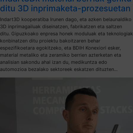
ditu 3D inprimaketa-prozesuetan
Indart3D kooperatiba Irunen dago, eta azken belaunaldiko
3D inprimagailuak diseinatzen, fabrikatzen eta saltzen
ditu. Gipuzkoako enpresa honek moduluak eta teknologiak
konbinatzen ditu proiektu bakoitzaren behar
espezifikoetara egokitzeko, eta BDIH Konexiori esker,
material metaliko eta zeramiko berrien azterketan eta
analisian sakondu ahal izan du, medikuntza edo
automozioa bezalako sektoreek eskatzen dituzten...