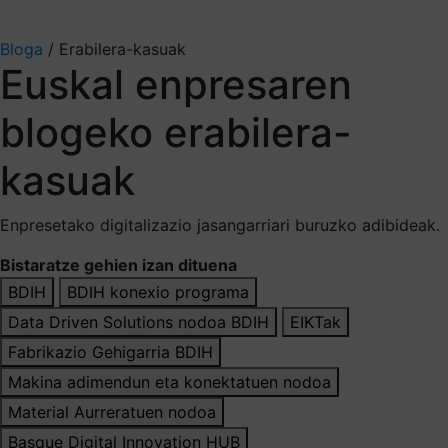
Aukeratu jaso nahi duzun informazioa
Bloga
/
Erabilera-kasuak
Euskal enpresaren
blogeko erabilera-
kasuak
Enpresetako digitalizazio jasangarriari buruzko adibideak.
Bistaratze gehien izan dituena
BDIH
BDIH konexio programa
Data Driven Solutions nodoa BDIH
EIKTak
Fabrikazio Gehigarria BDIH
Makina adimendun eta konektatuen nodoa
Material Aurreratuen nodoa
Basque Digital Innovation HUB