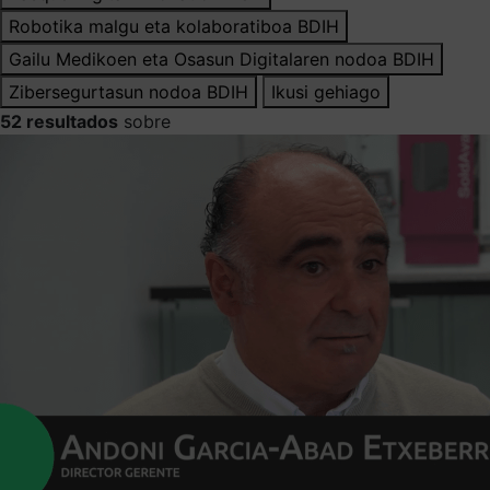
Robotika malgu eta kolaboratiboa BDIH
Gailu Medikoen eta Osasun Digitalaren nodoa BDIH
Zibersegurtasun nodoa BDIH
Ikusi gehiago
52 resultados
sobre