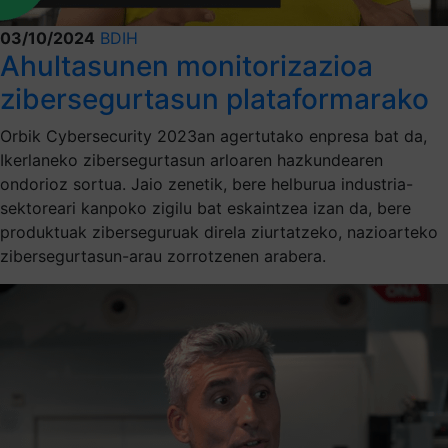
03/10/2024
BDIH
Ahultasunen monitorizazioa
zibersegurtasun plataformarako
Orbik Cybersecurity 2023an agertutako enpresa bat da,
Ikerlaneko zibersegurtasun arloaren hazkundearen
ondorioz sortua. Jaio zenetik, bere helburua industria-
sektoreari kanpoko zigilu bat eskaintzea izan da, bere
produktuak ziberseguruak direla ziurtatzeko, nazioarteko
zibersegurtasun-arau zorrotzenen arabera.