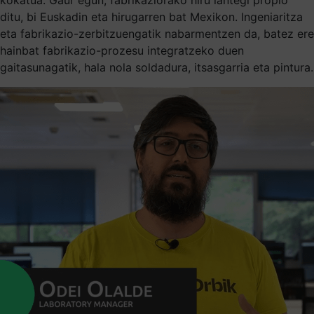
ditu, bi Euskadin eta hirugarren bat Mexikon. Ingeniaritza
eta fabrikazio-zerbitzuengatik nabarmentzen da, batez ere
hainbat fabrikazio-prozesu integratzeko duen
gaitasunagatik, hala nola soldadura, itsasgarria eta pintura.