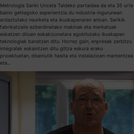
Metrología Sariki Unceta Taldeko partaidea da eta 35 urte
baino gehiagoko esperientzia du industria-ingurunean
ardaztutako neurketa eta ikuskapenaren arloan. Sarikik
fabrikatzaile ezberdinetako makinak eta merkatuak
eskatzen dituen eskakizunetara egokitutako ikuskapen
teknologiak banatzen ditu. Horrez gain, enpresak zerbitzu
integralak eskaintzen ditu giltza eskura erako
proiektuetan, diseinutik hasita eta instalazioen mantentzea
eta...