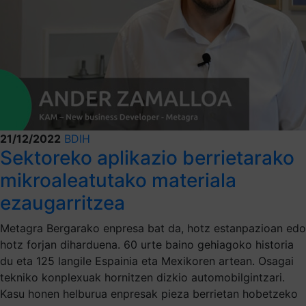
21/12/2022
BDIH
Sektoreko aplikazio berrietarako
mikroaleatutako materiala
ezaugarritzea
Metagra Bergarako enpresa bat da, hotz estanpazioan edo
hotz forjan diharduena. 60 urte baino gehiagoko historia
du eta 125 langile Espainia eta Mexikoren artean. Osagai
tekniko konplexuak hornitzen dizkio automobilgintzari.
Kasu honen helburua enpresak pieza berrietan hobetzeko