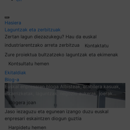
Hasiera
Laguntzak eta zerbitzuak
Zertan lagun diezazukegu?
Hau da euskal
industriarentzako arreta zerbitzua
Kontaktatu
Zure proiektua bultzatzeko laguntzak eta ekimenak
Kontsultatu hemen
Ekitaldiak
Blog-a
Euskal enpresaren bloga
Albisteak, erabilera kasuak,
elkarrizketak, laguntzak, negozio aukerak, joerak…
Blogera joan
Jaso iezaguzu eta egunean izango duzu euskal
enpresari eskaintzen diogun guztia
Harpidetu hemen