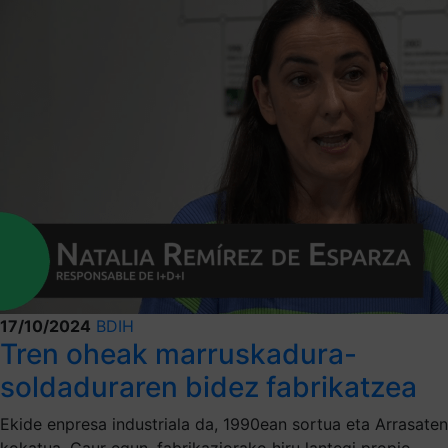
17/10/2024
BDIH
Tren oheak marruskadura-
soldaduraren bidez fabrikatzea
Ekide enpresa industriala da, 1990ean sortua eta Arrasaten
kokatua. Gaur egun, fabrikaziorako hiru lantegi propio