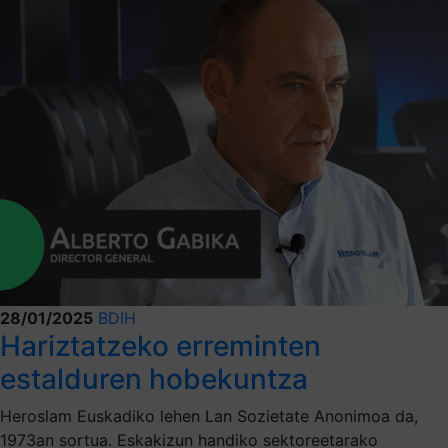
28/01/2025
BDIH
Hariztatzeko erreminten
estalduren hobekuntza
Heroslam Euskadiko lehen Lan Sozietate Anonimoa da,
1973an sortua. Eskakizun handiko sektoreetarako