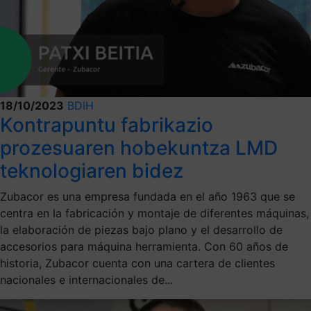
18/10/2023
BDIH
Kontrapuntu fabrikazio
prozesuaren hobekuntza LMD
teknologiaren bidez
Zubacor es una empresa fundada en el año 1963 que se
centra en la fabricación y montaje de diferentes máquinas,
la elaboración de piezas bajo plano y el desarrollo de
accesorios para máquina herramienta. Con 60 años de
historia, Zubacor cuenta con una cartera de clientes
nacionales e internacionales de...