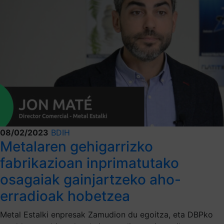
08/02/2023
BDIH
Metalaren gehigarrizko
fabrikazioan inprimatutako
osagaiak gainjartzeko aho-
erradioak hobetzea
Metal Estalki enpresak Zamudion du egoitza, eta DBPko