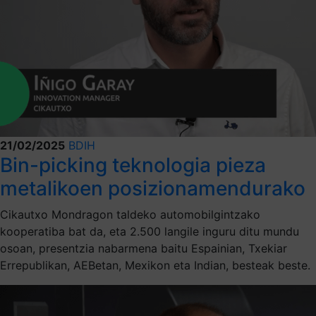
21/02/2025
BDIH
Bin-picking teknologia pieza
metalikoen posizionamendurako
Cikautxo Mondragon taldeko automobilgintzako
kooperatiba bat da, eta 2.500 langile inguru ditu mundu
osoan, presentzia nabarmena baitu Espainian, Txekiar
Errepublikan, AEBetan, Mexikon eta Indian, besteak beste.