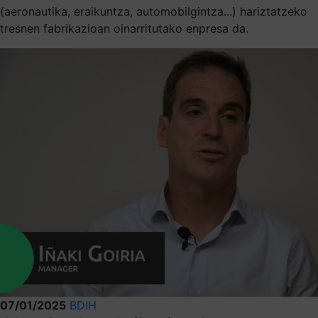
(aeronautika, eraikuntza, automobilgintza...) hariztatzeko
tresnen fabrikazioan oinarritutako enpresa da.
07/01/2025
BDIH