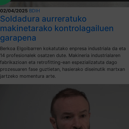
02/04/2025
BDIH
Soldadura aurreratuko
makinetarako kontrolagailuen
garapena
Berkoa Elgoibarren kokatutako enpresa industriala da eta
14 profesionalek osatzen dute. Makineria industrialaren
fabrikazioan eta retrofitting-ean espezializatuta dago
prozesuaren fase guztietan, hasierako diseinutik martxan
jartzeko momentura arte.