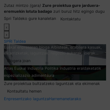
Zutaz mintzo
(
gara
)
Zure proiektua gure jarduera-
eremuekin lotuta badago
zuri buruz hitz egingo dugu
Spri Taldeko gure kanaletan
Kontaktatu
‹
›
SPRI Taldea
Euskal enpresaren bloga
Albisteak, erabilera kasuak,
elkarrizketak, laguntzak, negozio aukerak, joerak…
Blogera joan
Atlas
Euskal Industria Politika
Industria eraldaketatik
espezializazio adimentsura
Arakatu
Zure proiektua bultzatzeko laguntzak eta ekimenak
Kontsultatu hemen
Enpresentzako laguntza
Harremanetarako
Nire harpidetzak