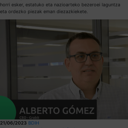
horri esker, estatuko eta nazioarteko bezeroei laguntza
eta ordezko piezak eman diezazkiekete.
21/06/2023
BDIH