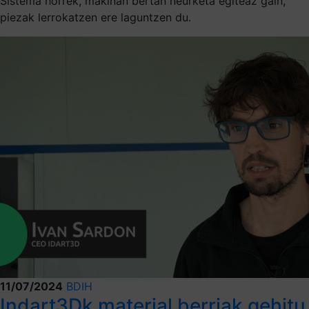
Sistema horrek, makinan bertan neurketa egiteaz gain,
piezak lerrokatzen ere laguntzen du.
11/07/2024
BDIH
Indart3Dk material berriak gehitu