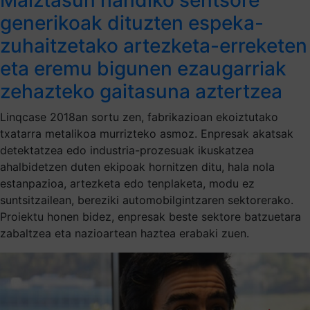
generikoak dituzten espeka-
zuhaitzetako artezketa-erreketen
eta eremu bigunen ezaugarriak
zehazteko gaitasuna aztertzea
Linqcase 2018an sortu zen, fabrikazioan ekoiztutako
txatarra metalikoa murrizteko asmoz. Enpresak akatsak
detektatzea edo industria-prozesuak ikuskatzea
ahalbidetzen duten ekipoak hornitzen ditu, hala nola
estanpazioa, artezketa edo tenplaketa, modu ez
suntsitzailean, bereziki automobilgintzaren sektorerako.
Proiektu honen bidez, enpresak beste sektore batzuetara
zabaltzea eta nazioartean haztea erabaki zuen.