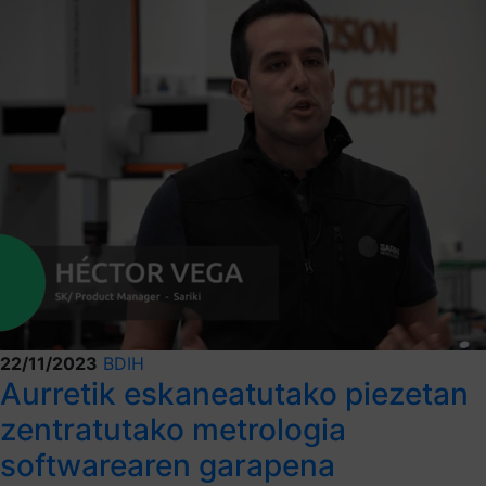
22/11/2023
BDIH
Aurretik eskaneatutako piezetan
zentratutako metrologia
softwarearen garapena