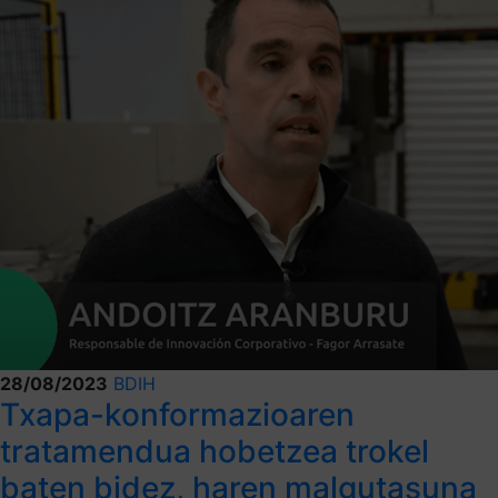
28/08/2023
BDIH
Txapa-konformazioaren
tratamendua hobetzea trokel
baten bidez, haren malgutasuna