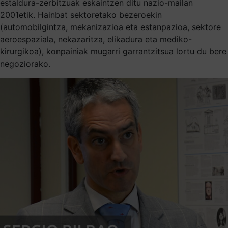
estaldura-zerbitzuak eskaintzen ditu nazio-mailan
2001etik. Hainbat sektoretako bezeroekin
(automobilgintza, mekanizazioa eta estanpazioa, sektore
aeroespaziala, nekazaritza, elikadura eta mediko-
kirurgikoa), konpainiak mugarri garrantzitsua lortu du bere
negoziorako.