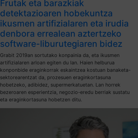
Frutak eta barazkiak
detektazioaren hobekuntza
ikusmen artifizialaren eta irudia
denbora errealean aztertzeko
software-liburutegiaren bidez
Grabit 2019an sortutako konpainia da, eta ikusmen
artifizialaren arloan egiten du lan. Haien helburua
konponbide eraginkorrak eskaintzea kostuan banaketa-
sektorearentzat da, prozesuen eraginkortasuna
hobetzeko, adibidez, supermerkatuetan. Lan horrek
bezeroaren esperientzia, negozio-eredu berriak sustatu
eta eraginkortasuna hobetzen ditu.