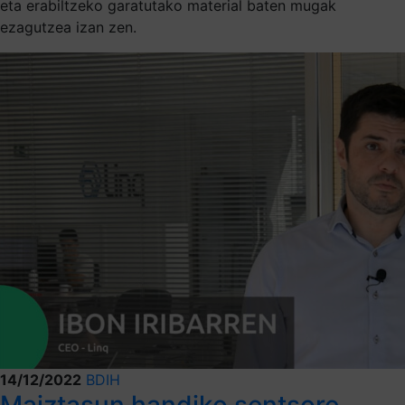
eta erabiltzeko garatutako material baten mugak
ezagutzea izan zen.
14/12/2022
BDIH
Maiztasun handiko sentsore