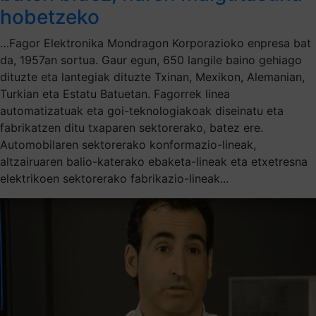
hobetzeko
…Fagor Elektronika Mondragon Korporazioko enpresa bat
da, 1957an sortua. Gaur egun, 650 langile baino gehiago
dituzte eta lantegiak dituzte Txinan, Mexikon, Alemanian,
Turkian eta Estatu Batuetan. Fagorrek linea
automatizatuak eta goi-teknologiakoak diseinatu eta
fabrikatzen ditu txaparen sektorerako, batez ere.
Automobilaren sektorerako konformazio-lineak,
altzairuaren balio-katerako ebaketa-lineak eta etxetresna
elektrikoen sektorerako fabrikazio-lineak...