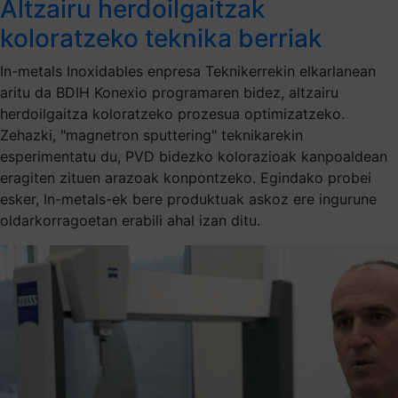
Altzairu herdoilgaitzak
koloratzeko teknika berriak
In-metals Inoxidables enpresa Teknikerrekin elkarlanean
aritu da BDIH Konexio programaren bidez, altzairu
herdoilgaitza koloratzeko prozesua optimizatzeko.
Zehazki, "magnetron sputtering" teknikarekin
esperimentatu du, PVD bidezko kolorazioak kanpoaldean
eragiten zituen arazoak konpontzeko. Egindako probei
esker, In-metals-ek bere produktuak askoz ere ingurune
oldarkorragoetan erabili ahal izan ditu.