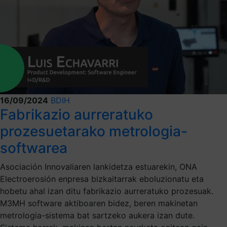
16/09/2024
BDIH
Fabrikazio aurreratuko
prozesuetarako metrologia-
softwarea
Asociación Innovaliaren lankidetza estuarekin, ONA
Electroerosión enpresa bizkaitarrak eboluzionatu eta
hobetu ahal izan ditu fabrikazio aurreratuko prozesuak.
M3MH software aktiboaren bidez, beren makinetan
metrologia-sistema bat sartzeko aukera izan dute.