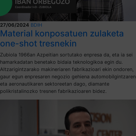
27/06/2024
BDIH
Material konposatuen zulaketa
one-shot tresnekin
Zubiola 1966an Azpeitian sortutako enpresa da, eta ia sei
hamarkadatan benetako bidaia teknologikoa egin du.
Altzarigintzarako makineriaren fabrikazioari ekin ondoren,
gaur egun enpresaren negozio gehiena automobilgintzaren
eta aeronautikaren sektoreetan dago, diamante
polikristalinozko tresnen fabrikazioaren bidez.