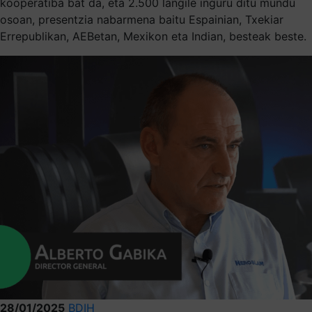
kooperatiba bat da, eta 2.500 langile inguru ditu mundu
osoan, presentzia nabarmena baitu Espainian, Txekiar
Errepublikan, AEBetan, Mexikon eta Indian, besteak beste.
28/01/2025
BDIH