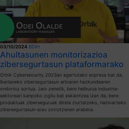
03/10/2024
BDIH
Ahultasunen monitorizazioa
zibersegurtasun plataformarako
Orbik Cybersecurity 2023an agertutako enpresa bat da,
Ikerlaneko zibersegurtasun arloaren hazkundearen
ondorioz sortua. Jaio zenetik, bere helburua industria-
sektoreari kanpoko zigilu bat eskaintzea izan da, bere
produktuak ziberseguruak direla ziurtatzeko, nazioarteko
zibersegurtasun-arau zorrotzenen arabera.