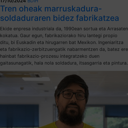
17/10/2024
BDIH
Tren oheak marruskadura-
soldaduraren bidez fabrikatzea
Ekide enpresa industriala da, 1990ean sortua eta Arrasaten
kokatua. Gaur egun, fabrikaziorako hiru lantegi propio
ditu, bi Euskadin eta hirugarren bat Mexikon. Ingeniaritza
eta fabrikazio-zerbitzuengatik nabarmentzen da, batez ere
hainbat fabrikazio-prozesu integratzeko duen
gaitasunagatik, hala nola soldadura, itsasgarria eta pintura.