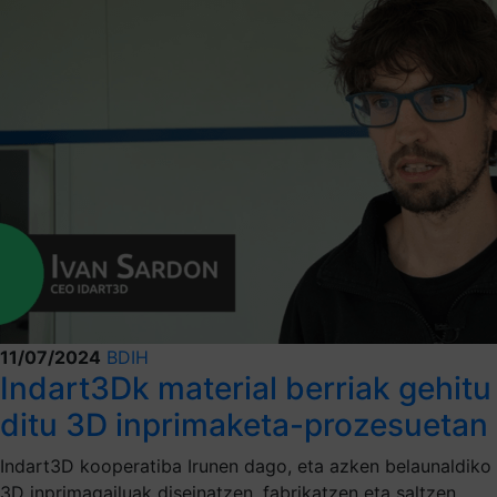
11/07/2024
BDIH
Indart3Dk material berriak gehitu
ditu 3D inprimaketa-prozesuetan
Indart3D kooperatiba Irunen dago, eta azken belaunaldiko
3D inprimagailuak diseinatzen, fabrikatzen eta saltzen