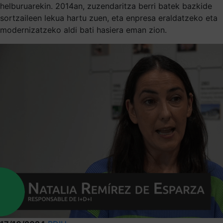
helburuarekin. 2014an, zuzendaritza berri batek bazkide
sortzaileen lekua hartu zuen, eta enpresa eraldatzeko eta
modernizatzeko aldi bati hasiera eman zion.