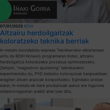
07/01/2025
BDIH
Altzairu herdoilgaitzak
koloratzeko teknika berriak
In-metals Inoxidables enpresa Teknikerrekin elkarlanean
aritu da BDIH Konexio programaren bidez, altzairu
herdoilgaitza koloratzeko prozesua optimizatzeko.
Zehazki, "magnetron sputtering" teknikarekin
esperimentatu du, PVD bidezko kolorazioak kanpoaldean
eragiten zituen arazoak konpontzeko. Egindako probei
esker, In-metals-ek bere produktuak askoz ere ingurune
oldarkorragoetan erabili ahal izan ditu.