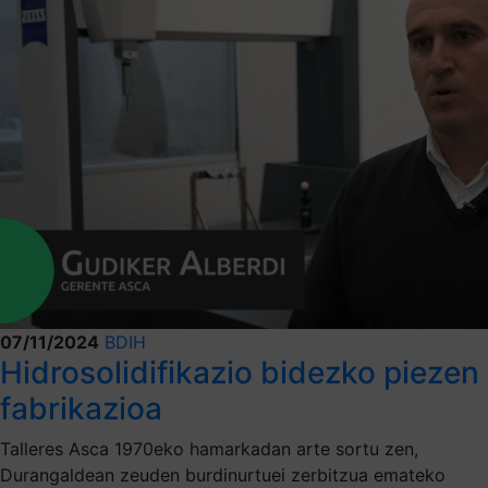
07/11/2024
BDIH
Hidrosolidifikazio bidezko piezen
fabrikazioa
Talleres Asca 1970eko hamarkadan arte sortu zen,
Durangaldean zeuden burdinurtuei zerbitzua emateko