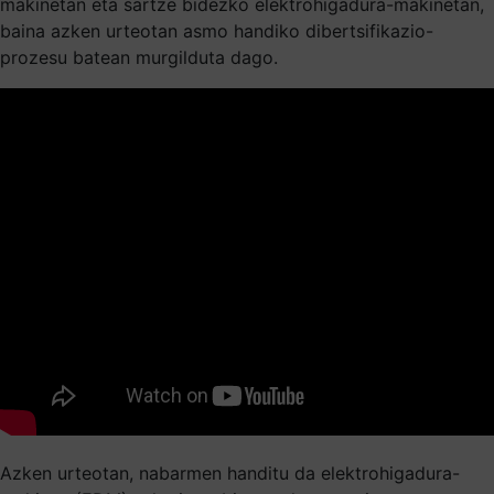
makinetan eta sartze bidezko elektrohigadura-makinetan,
baina azken urteotan asmo handiko dibertsifikazio-
prozesu batean murgilduta dago.
Azken urteotan, nabarmen handitu da elektrohigadura-