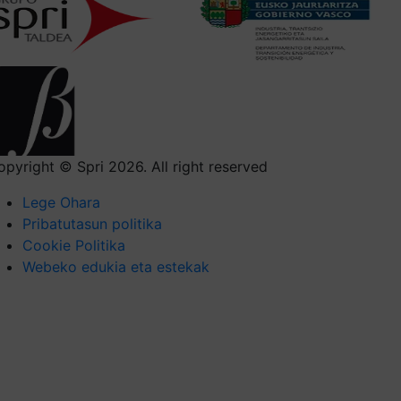
opyright © Spri 2026. All right reserved
Lege Ohara
Pribatutasun politika
Cookie Politika
Webeko edukia eta estekak