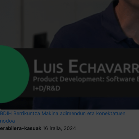
BDIH
Berrikuntza
Makina adimendun eta konektatuen
nodoa
erabilera-kasuak
16 iraila, 2024