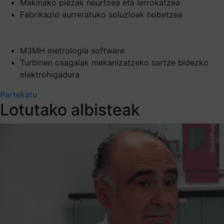
Makinako piezak neurtzea eta lerrokatzea
Fabrikazio aurreratuko soluzioak hobetzea
M3MH metrologia software
Turbinen osagaiak mekanizatzeko sartze bidezko
elektrohigadura
Partekatu
Lotutako albisteak