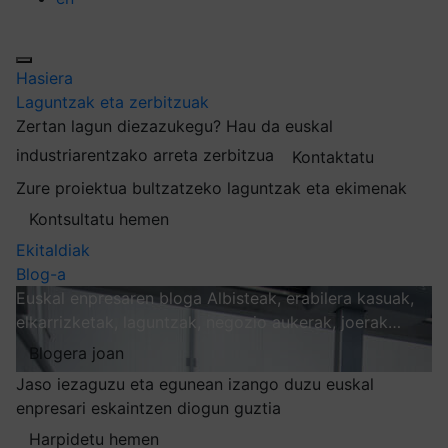
Hasiera
Laguntzak eta zerbitzuak
Zertan lagun diezazukegu?
Hau da euskal
industriarentzako arreta zerbitzua
Kontaktatu
Zure proiektua bultzatzeko laguntzak eta ekimenak
Kontsultatu hemen
Ekitaldiak
Blog-a
Euskal enpresaren bloga
Albisteak, erabilera kasuak,
elkarrizketak, laguntzak, negozio aukerak, joerak…
Blogera joan
Jaso iezaguzu eta egunean izango duzu euskal
enpresari eskaintzen diogun guztia
Harpidetu hemen