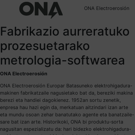
ONA Electroerosión
Fabrikazio aurreratuko
prozesuetarako
metrologia-softwarea
ONA Electroerosión
ONA Electroerosión Europar Batasuneko elektrohigadura-
makinen fabrikatzaile nagusietako bat da, bereziki makina
berezi eta handiei dagokienez. 1952an sortu zenetik,
enpresa hau hazi egin da, merkatuan aitzindari izan arte
eta mundu osoan zehar banatutako agente eta banatzaile-
sare bat izan arte. Historikoki, ONA bi produktu-sorta
nagusitan espezializatu da: hari bidezko elektrohigadura-