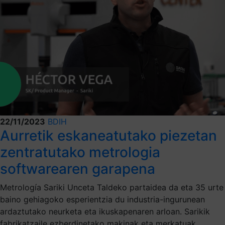
22/11/2023
BDIH
Aurretik eskaneatutako piezetan
zentratutako metrologia
softwarearen garapena
Metrología Sariki Unceta Taldeko partaidea da eta 35 urte
baino gehiagoko esperientzia du industria-ingurunean
ardaztutako neurketa eta ikuskapenaren arloan. Sarikik
fabrikatzaile ezberdinetako makinak eta merkatuak