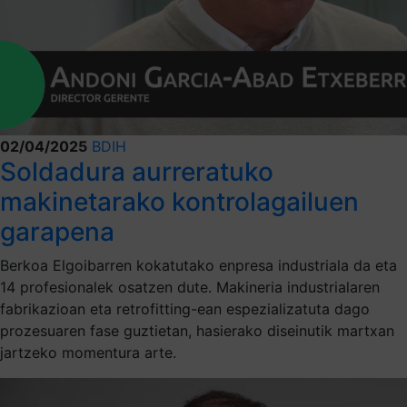
02/04/2025
BDIH
Soldadura aurreratuko
makinetarako kontrolagailuen
garapena
Berkoa Elgoibarren kokatutako enpresa industriala da eta
14 profesionalek osatzen dute. Makineria industrialaren
fabrikazioan eta retrofitting-ean espezializatuta dago
prozesuaren fase guztietan, hasierako diseinutik martxan
jartzeko momentura arte.