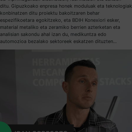
ditu. Gipuzkoako enpresa honek moduluak eta teknologiak
konbinatzen ditu proiektu bakoitzaren behar
espezifikoetara egokitzeko, eta BDIH Konexiori esker,
material metaliko eta zeramiko berrien azterketan eta
analisian sakondu ahal izan du, medikuntza edo
automozioa bezalako sektoreek eskatzen dituzten...