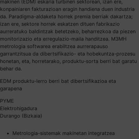
makinen (EDM) eskaria turbinen sektorean, izan ere,
konpainiaren fakturazioan eragin handiena duen industria
da. Paradigma-aldaketa horrek premia berriak dakartza;
izan ere, sektore horrek eskatzen dituen fabrikazio
aurreratuko baldintzak betetzeko, beharrezkoa da piezen
monitorizazio eta erregulazio-maila handitzea. M3MH
metrologia softwarea erabiltzea aurrerapauso
garrantzitsua da dibertsifikazio- eta hobekuntza-prozesu
honetan, eta, horretarako, produktu-sorta berri bat garatu
behar da.
EDM produktu-lerro berri bat dibertsifikazioa eta
garapena
PYME
Elektrohigadura
Durango (Bizkaia)
Metrologia-sistemak makinetan integratzea