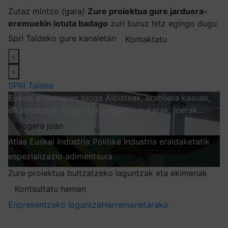
Zutaz mintzo
(
gara
)
Zure proiektua gure jarduera-
eremuekin lotuta badago
zuri buruz hitz egingo dugu
Spri Taldeko gure kanaletan
Kontaktatu
‹
›
SPRI Taldea
Euskal enpresaren bloga
Albisteak, erabilera kasuak,
elkarrizketak, laguntzak, negozio aukerak, joerak…
Blogera joan
Atlas
Euskal Industria Politika
Industria eraldaketatik
espezializazio adimentsura
Arakatu
Zure proiektua bultzatzeko laguntzak eta ekimenak
Kontsultatu hemen
Enpresentzako laguntza
Harremanetarako
Nire harpidetzak