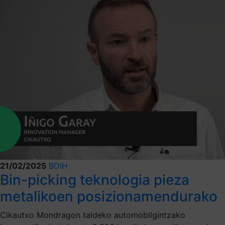
21/02/2025
BDIH
Bin-picking teknologia pieza
metalikoen posizionamendurako
Cikautxo Mondragon taldeko automobilgintzako