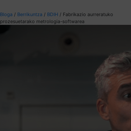
Aukeratu jaso nahi duzun informazioa
Bloga
/
Berrikuntza
/
BDIH
/
Fabrikazio aurreratuko
prozesuetarako metrologia-softwarea