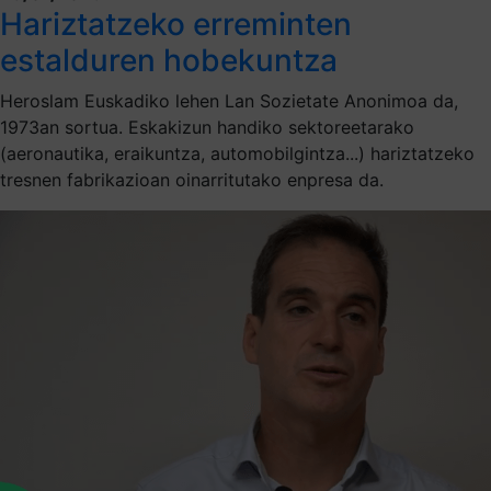
Hariztatzeko erreminten
estalduren hobekuntza
Heroslam Euskadiko lehen Lan Sozietate Anonimoa da,
1973an sortua. Eskakizun handiko sektoreetarako
(aeronautika, eraikuntza, automobilgintza...) hariztatzeko
tresnen fabrikazioan oinarritutako enpresa da.