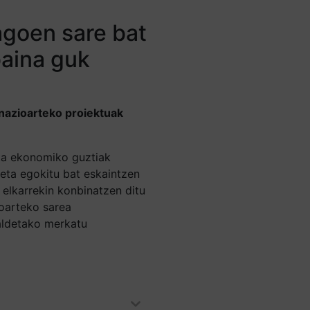
agoen sare bat
baina guk
nazioarteko proiektuak
ta ekonomiko guztiak
u eta egokitu bat eskaintzen
k elkarrekin konbinatzen ditu
ioarteko sarea
aldetako merkatu