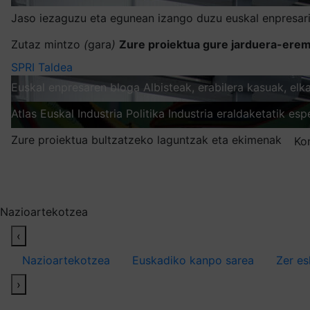
Jaso iezaguzu eta egunean izango duzu euskal enpresari
Zutaz mintzo
(
gara
)
Zure proiektua gure jarduera-erem
SPRI Taldea
Euskal enpresaren bloga
Albisteak, erabilera kasuak, el
Atlas
Euskal Industria Politika
Industria eraldaketatik esp
Zure proiektua bultzatzeko laguntzak eta ekimenak
Ko
Nire harpidetzak
Aukeratu jaso nahi duzun informazioa
Nazioartekotzea
‹
Nazioartekotzea
Euskadiko kanpo sarea
Zer es
›