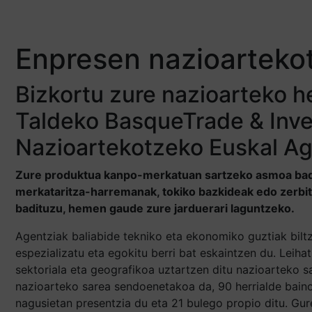
Enpresen nazioarteko
Bizkortu zure nazioarteko 
Taldeko BasqueTrade & Inv
Nazioartekotzeko Euskal Ag
Zure produktua kanpo-merkatuan sartzeko asmoa badu
merkataritza-harremanak, tokiko bazkideak edo zerbit
badituzu, hemen gaude zure jarduerari laguntzeko.
Agentziak baliabide tekniko eta ekonomiko guztiak biltz
espezializatu eta egokitu berri bat eskaintzen du. Leiha
sektoriala eta geografikoa uztartzen ditu nazioarteko sa
nazioarteko sarea sendoenetakoa da, 90 herrialde bai
nagusietan presentzia du eta 21 bulego propio ditu. Gu