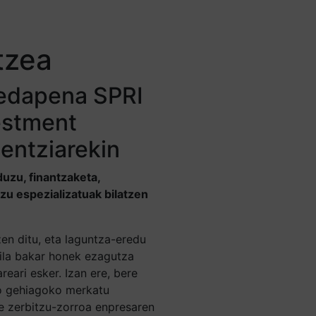
tzea
hedapena SPRI
estment
entziarekin
zu, finantzaketa,
zu espezializatuak bilatzen
en ditu, eta laguntza-eredu
tila bakar honek ezagutza
reari esker. Izan ere, bere
no gehiagoko merkatu
re zerbitzu-zorroa enpresaren