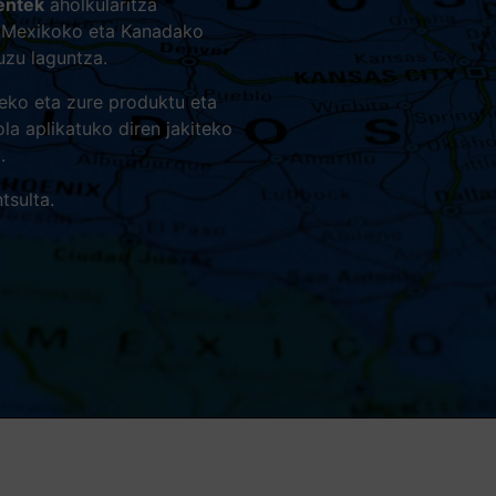
entek
aholkularitza
o, Mexikoko eta Kanadako
uzu laguntza.
zeko eta zure produktu eta
la aplikatuko diren jakiteko
.
tsulta.