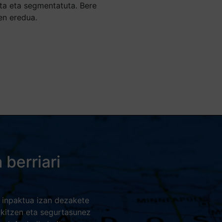
uta eta segmentatuta. Bere
en eredua.
berriari
 inpaktua izan dezakete
okitzen eta segurtasunez