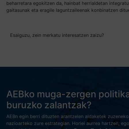
beharretara egokitzen da, hainbat herrialdetan integrat
gaitasunak eta eragile laguntzaileenak konbinatzen ditu
Esaiguzu, zein merkatu interesatzen zaizu?
AEBko muga-zergen politika 
buruzko zalantzak?
AEBn egin berri dituzten arantzelen aldaketek zuzeneko
nazioarteko zure estrategian. Horiei aurrea hartzen, eg