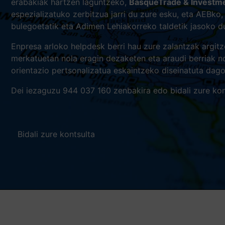
erabakiak hartzen laguntzeko,
BasqueTrade & Investm
espezializatuko zerbitzua jarri du zure esku, eta AEBk
bulegoetatik eta Adimen Lehiakorreko taldetik jasoko d
Enpresa arloko helpdesk berri hau zure zalantzak argit
merkatuetan nola eragin dezaketen eta araudi berriak no
orientazio pertsonalizatua eskaintzeko diseinatuta dago
Dei iezaguzu 944 037 160 zenbakira edo bidali zure kon
Bidali zure kontsulta