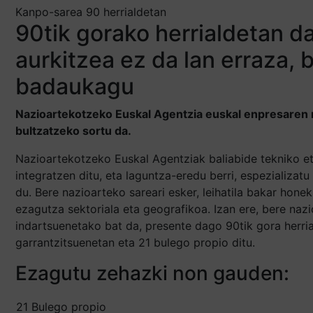
Kanpo-sarea 90 herrialdetan
90tik gorako herrialdetan d
aurkitzea ez da lan erraza, 
badaukagu
Nazioartekotzeko Euskal Agentzia euskal enpresaren 
bultzatzeko sortu da.
Nazioartekotzeko Euskal Agentziak baliabide tekniko e
integratzen ditu, eta laguntza-eredu berri, espezializat
du. Bere nazioarteko sareari esker, leihatila bakar hone
ezagutza sektoriala eta geografikoa. Izan ere, bere naz
indartsuenetako bat da, presente dago 90tik gora herri
garrantzitsuenetan eta 21 bulego propio ditu.
Ezagutu zehazki non gauden:
21 Bulego propio