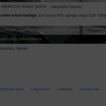
 eskaintzen diogun guztia
Harpidetu hemen
uekin lotuta badago
zuri buruz hitz egingo dugu Spri Tal
karrizketak, laguntzak, negozio aukerak, joerak…
Blogera j
ezializazio adimentsura
Arakatu
ntsultatu hemen
kaintzen dizu
Laguntzak
LinkedIn
Lizitazioak