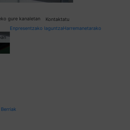
deko gure kanaletan
Kontaktatu
Enpresentzako laguntza
Harremanetarako
oan
Berriak