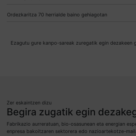
Ordezkaritza 70 herrialde baino gehiagotan
Ezagutu gure kanpo-sareak zuregatik egin dezakeen g
Zer eskaintzen dizu
Begira zugatik egin dezake
Fabrikazio aurreratuan, bio-osasunean eta energian espe
enpresa bakoitzaren sektorera edo nazioartekotze-mail