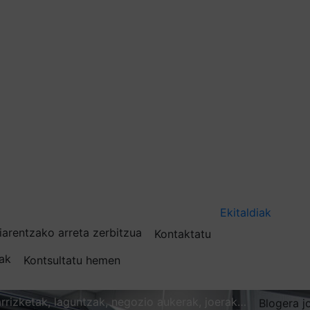
Ekitaldiak
iarentzako arreta zerbitzua
Kontaktatu
nak
Kontsultatu hemen
karrizketak, laguntzak, negozio aukerak, joerak…
Blogera j