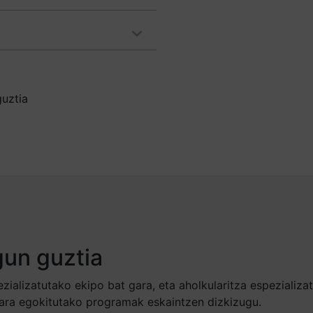
uztia
gun guztia
zializatutako ekipo bat gara, eta aholkularitza espezializa
ara egokitutako programak eskaintzen dizkizugu.