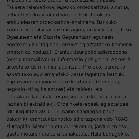
Eskaera telematikoa, legezko ordezkaritzak sinatua,
behar besteko ahalordearekin. Eskriturak eta
erakundearen ordezkaritza-ahalmena. Bankuko
kontuaren titulartasun-ziurtagiria, ordainketa egiteko.
Ogasunean eta Gizarte Segurantzan egunean
egotearen ziurtagiriak (ofizioz egiaztatzeko baimenik
ematen ez baduzu). Erantzukizunpeko adierazpena
(eredu normalizatua). Informazio gehigarria: Azken 3
urteetako de minimis laguntzak. Proiektu bererako
eskatutako edo emandako beste laguntza batzuk.
Enpresaren tamainari buruzko datuak (enplegua,
negozio-zifra, balantzea) eta taldeari eta
lotutako/elkartutako enpresei buruzko informazioa
(azken bi ekitaldiak). Ordainketa-epeak egiaztatzea
(dirulaguntza 30.000 € baino handiagoa bada
bakarrik): erantzukizunpeko adierazpena edo ROAC
ziurtagiria. Memoria eta aurrekontua, jardueren eta
gastu motaren arabera banakatuta. Hala badagokio,