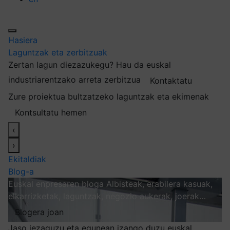
Hasiera
Laguntzak eta zerbitzuak
Zertan lagun diezazukegu?
Hau da euskal
industriarentzako arreta zerbitzua
Kontaktatu
Zure proiektua bultzatzeko laguntzak eta ekimenak
Kontsultatu hemen
‹
›
Ekitaldiak
Blog-a
Euskal enpresaren bloga
Albisteak, erabilera kasuak,
elkarrizketak, laguntzak, negozio aukerak, joerak…
Blogera joan
Jaso iezaguzu eta egunean izango duzu euskal