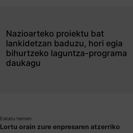
Nazioarteko proiektu bat
lankidetzan baduzu, hori egia
bihurtzeko laguntza-programa
daukagu
Eskatu hemen
Lortu orain zure enpresaren atzerriko