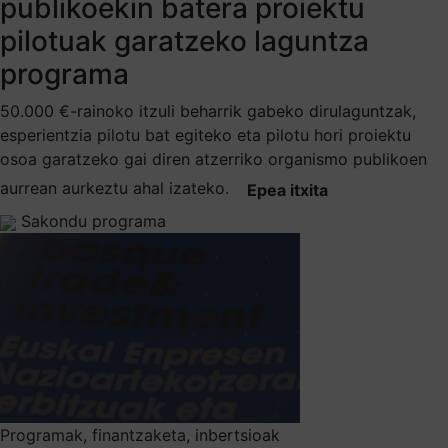
publikoekin batera proiektu
pilotuak garatzeko laguntza
programa
50.000 €-rainoko itzuli beharrik gabeko dirulaguntzak,
esperientzia pilotu bat egiteko eta pilotu hori proiektu
osoa garatzeko gai diren atzerriko organismo publikoen
aurrean aurkeztu ahal izateko.
Epea itxita
Sakondu programa
Programak, finantzaketa, inbertsioak