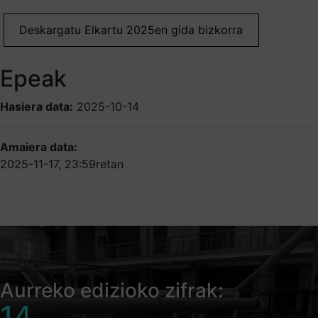
Deskargatu Elkartu 2025en gida bizkorra
Epeak
Hasiera data:
2025-10-14
Amaiera data:
2025-11-17, 23:59retan
Aurreko edizioko zifrak:
14