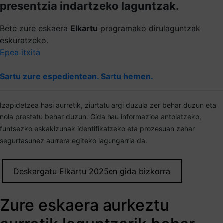
presentzia indartzeko laguntzak.
Bete zure eskaera
Elkartu
programako dirulaguntzak
eskuratzeko.
Epea itxita
Sartu zure espedientean. Sartu hemen.
Izapidetzea hasi aurretik, ziurtatu argi duzula zer behar duzun eta
nola prestatu behar duzun. Gida hau informazioa antolatzeko,
funtsezko eskakizunak identifikatzeko eta prozesuan zehar
segurtasunez aurrera egiteko lagungarria da.
Deskargatu Elkartu 2025en gida bizkorra
Zure eskaera aurkeztu