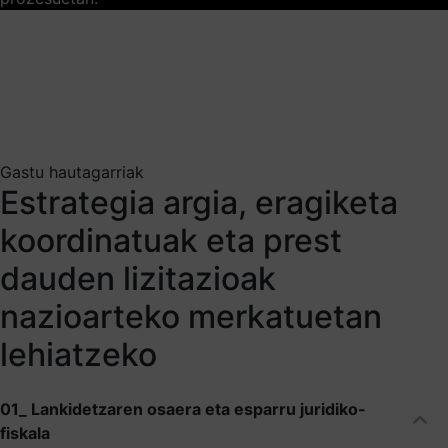
Gastu hautagarriak
Estrategia argia, eragiketa
koordinatuak eta prest
dauden lizitazioak
nazioarteko merkatuetan
lehiatzeko
01_ Lankidetzaren osaera eta esparru juridiko-
fiskala