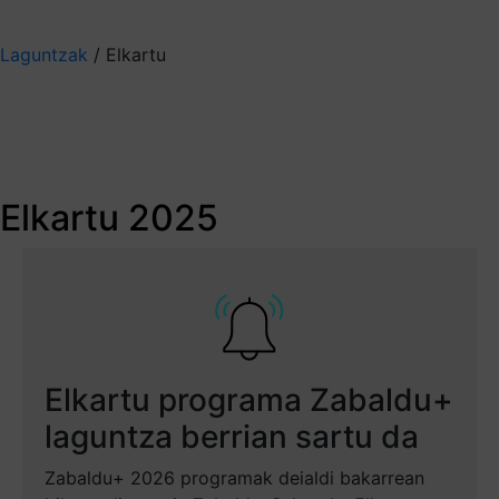
Aukeratu jaso nahi duzun informazioa
Laguntzak
/
Elkartu
Elkartu 2025
Bat egizu beste
enpresa batzuekin
Elkartu 2025
zure enpresaren
nazioarteko
presentzia
Elkartu programa Zabaldu+
hobetzeko
laguntza berrian sartu da
Sartu zure espedientean. Sartu hemen.
Zabaldu+ 2026 programak deialdi bakarrean
Epea itxita