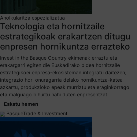
Aholkularitza espezializatua
Teknologia eta hornitzaile
estrategikoak erakartzen ditugu
enpresen hornikuntza errazteko
Invest in the Basque Country ekimenak erraztu eta
erakargarri egiten die Euskadirako bidea hornitzaile
estrategikoei enpresa-ekosisteman integratu daitezen,
integrazio hori onuragarria delako hornikuntza-katea
azkartu, produkzioko epeak murriztu eta eraginkorrago
eta malguago bihurtu nahi duten enpresentzat.
Eskatu hemen
BasqueTrade & Investment