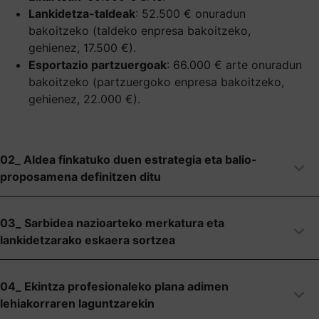
Lankidetza-taldeak
: 52.500 € onuradun
bakoitzeko (taldeko enpresa bakoitzeko,
gehienez, 17.500 €).
Esportazio partzuergoak
: 66.000 € arte onuradun
bakoitzeko (partzuergoko enpresa bakoitzeko,
gehienez, 22.000 €).
02_ Aldea finkatuko duen estrategia eta balio-
proposamena definitzen ditu
03_ Sarbidea nazioarteko merkatura eta
lankidetzarako eskaera sortzea
04_ Ekintza profesionaleko plana adimen
lehiakorraren laguntzarekin