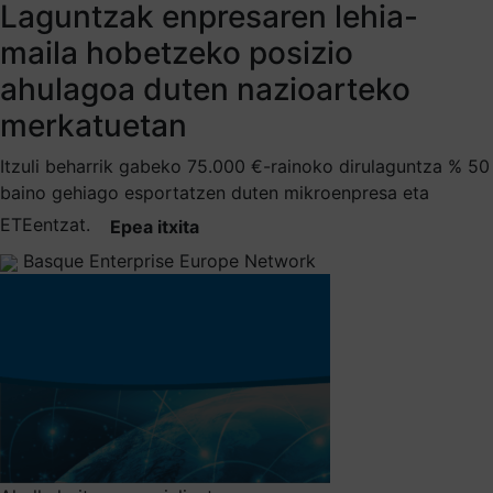
Laguntzak enpresaren lehia-
maila hobetzeko posizio
ahulagoa duten nazioarteko
merkatuetan
Itzuli beharrik gabeko 75.000 €-rainoko dirulaguntza % 50
baino gehiago esportatzen duten mikroenpresa eta
ETEentzat.
Epea itxita
Basque Enterprise Europe Network