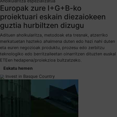
Aholkularitza espezializatua
Europak zure I+G+B-ko
proiektuari eskain diezaiokeen
guztia hurbiltzen dizugu
Adituen aholkularitza, metodoak eta tresnak, atzerriko
merkatuetan hazteko ahalmena duten edo hazi nahi duten
eta euren negozioak produktu, prozesu edo zerbitzu
teknologiko edo berritzaileetan oinarritzen dituzten euskal
ETEen hedapena/proiekzioa bultzatzeko.
Eskatu hemen
Invest in Basque Country