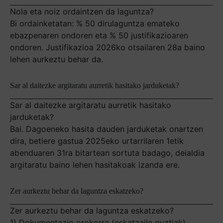
Nola eta noiz ordaintzen da laguntza?
Bi ordainketatan: % 50 dirulaguntza emateko
ebazpenaren ondoren eta % 50 justifikazioaren
ondoren. Justifikazioa 2026ko otsailaren 28a baino
lehen aurkeztu behar da.
Sar al daitezke argitaratu aurretik hasitako jarduketak?
Sar al daitezke argitaratu aurretik hasitako
jarduketak?
Bai. Dagoeneko hasita dauden jarduketak onartzen
dira, betiere gastua 2025eko urtarrilaren 1etik
abenduaren 31ra bitartean sortuta badago, deialdia
argitaratu baino lehen hasitakoak izanda ere.
Zer aurkeztu behar da laguntza eskatzeko?
Zer aurkeztu behar da laguntza eskatzeko?
1) Dokumentazio orokorra (eskatzaile guztiak)