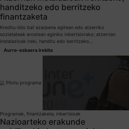
handitzeko edo berritzeko
finantzaketa
Kreditu-ildo bat ezarpena egitean edo atzerriko
sozietateak erostean eginiko inbertsiorako; atzerrian
instalazioak ireki, handitu edo berritzeko…
Aurre-eskaera irekita
Pilotu programa
Programak, finantzaketa, inbertsioak
Nazioarteko erakunde