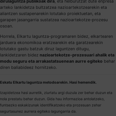
dirulaguntza publikoak dira
, eta helburutzat dute enpresa
arteko lankidetza bultzatzea nazioartekotzearekin eta
aliantzen sustapenarekin lotutako proiektuetan, eta
garapen jasangarria sustatzea nazioartekotze-prozesu
osoan.
Horrela, Elkartu laguntza-programaren bidez, elkartearen
jarduera ekonomikoa eratzearekin eta garatzearekin
lotutako gastu batzuk diruz laguntzen ditugu,
lankidetzaren bidez
nazioartekotze-prozesuari ahalik eta
modu seguru eta arrakastatsuenean aurre egiteko
behar
diren baliabideez hornitzeko.
Eskatu Elkartu laguntza metodoarekin. Hasi hemendik.
Izapidetzea hasi aurretik, ziurtatu argi duzula zer behar duzun eta
nola prestatu behar duzun. Gida hau informazioa antolatzeko,
funtsezko eskakizunak identifikatzeko eta prozesuan zehar
segurtasunez aurrera egiteko lagungarria da.