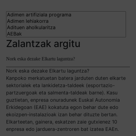
Zalantzak argitu
Nork eska dezake Elkartu laguntza?
Nork eska dezake Elkartu laguntza?
Kanpoko merkatuetan batera jarduten duten elkarte
sektorialek eta lankidetza-taldeek (esportazio-
partzuergoak eta salmenta-taldeak barne). Kasu
guztietan, enpresa onuradunek Euskal Autonomia
Erkidegoan (EAE) kokatuta egon behar dute edo
ekoizpen-instalazioak izan behar dituzte bertan.
Elkarteetan, gainera, eskatzen zaie gutxienez 10
enpresa edo jarduera-zentroren bat izatea EAEn.