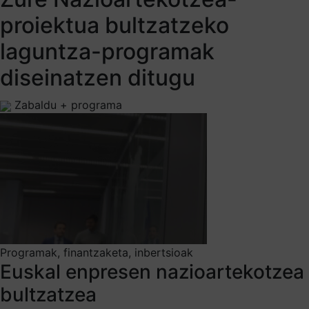
proiektua bultzatzeko
laguntza-programak
diseinatzen ditugu
Zabaldu + programa
Programak, finantzaketa, inbertsioak
Euskal enpresen nazioartekotzea
bultzatzea