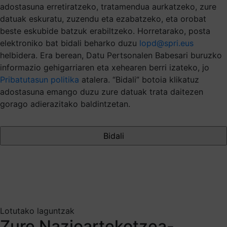
adostasuna erretiratzeko, tratamendua aurkatzeko, zure
datuak eskuratu, zuzendu eta ezabatzeko, eta orobat
beste eskubide batzuk erabiltzeko. Horretarako, posta
elektroniko bat bidali beharko duzu
lopd@spri.eus
helbidera. Era berean, Datu Pertsonalen Babesari buruzko
informazio gehigarriaren eta xehearen berri izateko, jo
Pribatutasun politika
atalera. “Bidali” botoia klikatuz
adostasuna emango duzu zure datuak trata daitezen
gorago adierazitako baldintzetan.
Lotutako laguntzak
Zure Nazioartekotzea-