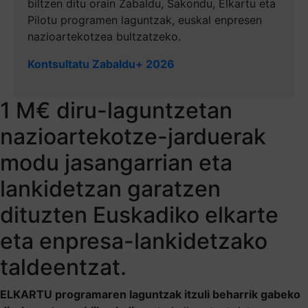
biltzen ditu orain Zabaldu, Sakondu, Elkartu eta
Pilotu programen laguntzak, euskal enpresen
nazioartekotzea bultzatzeko.
Kontsultatu Zabaldu+ 2026
1 M€ diru-laguntzetan
nazioartekotze-jarduerak
modu jasangarrian eta
lankidetzan garatzen
dituzten Euskadiko elkarte
eta enpresa-lankidetzako
taldeentzat.
ELKARTU programaren laguntzak itzuli beharrik gabeko