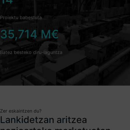
Proiektu babestuta
35,714
M€
Batez besteko diru-laguntza
Zer eskaintzen du?
Lankidetzan aritzea