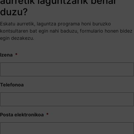
aurretik laguntzarik behar
duzu?
Eskatu aurretik, laguntza programa honi buruzko
kontsultaren bat egin nahi baduzu, formulario honen bidez
egin dezakezu.
Izena
*
Telefonoa
Posta elektronikoa
*