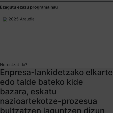
Ezagutu ezazu programa hau
2025 Araudia
Norentzat da?
Enpresa-lankidetzako elkarte
edo talde bateko kide
bazara, eskatu
nazioartekotze-prozesua
bultzatzen laguntzen dizun