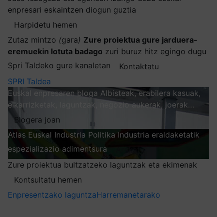
enpresari eskaintzen diogun guztia
Harpidetu hemen
Zutaz mintzo
(
gara
)
Zure proiektua gure jarduera-
eremuekin lotuta badago
zuri buruz hitz egingo dugu
Spri Taldeko gure kanaletan
Kontaktatu
SPRI Taldea
Euskal enpresaren bloga
Albisteak, erabilera kasuak,
elkarrizketak, laguntzak, negozio aukerak, joerak…
Blogera joan
Atlas
Euskal Industria Politika
Industria eraldaketatik
espezializazio adimentsura
Arakatu
Zure proiektua bultzatzeko laguntzak eta ekimenak
Kontsultatu hemen
Enpresentzako laguntza
Harremanetarako
Nire harpidetzak