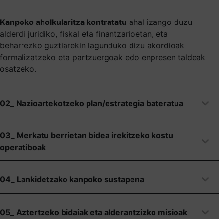
Kanpoko aholkularitza kontratatu
ahal izango duzu
alderdi juridiko, fiskal eta finantzarioetan, eta
beharrezko guztiarekin lagunduko dizu akordioak
formalizatzeko eta partzuergoak edo enpresen taldeak
osatzeko.
02_ Nazioartekotzeko plan/estrategia bateratua
03_ Merkatu berrietan bidea irekitzeko kostu
operatiboak
04_ Lankidetzako kanpoko sustapena
05_ Aztertzeko bidaiak eta alderantzizko misioak