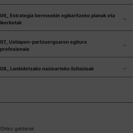
06_ Estrategia bermeekin egikaritzeko planak eta
ikerketak
07_ Ustiapen-partzuergoaren egitura
profesionala
08_ Lankidetzako nazioarteko lizitazioak
Ohiko galderak