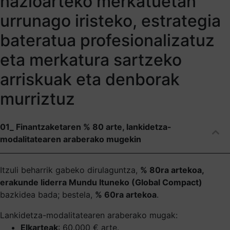
nazioarteko merkatuetan
urrunago iristeko, estrategia
bateratua profesionalizatuz
eta merkatura sartzeko
arriskuak eta denborak
murriztuz
01_ Finantzaketaren % 80 arte, lankidetza-
modalitatearen araberako mugekin
Itzuli beharrik gabeko dirulaguntza,
% 80ra artekoa,
erakunde liderra Mundu Ituneko (Global Compact)
bazkidea bada; bestela,
% 60ra artekoa
.
Lankidetza-modalitatearen araberako mugak:
Elkarteak
: 60.000 € arte.