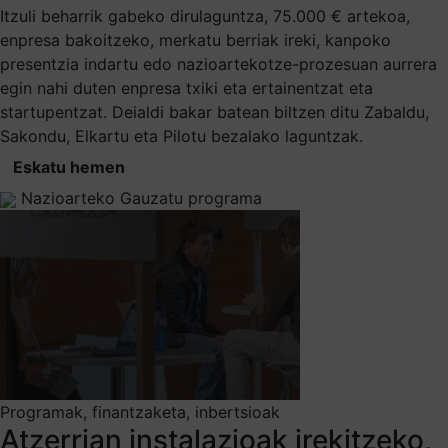
Itzuli beharrik gabeko dirulaguntza, 75.000 € artekoa,
enpresa bakoitzeko, merkatu berriak ireki, kanpoko
presentzia indartu edo nazioartekotze-prozesuan aurrera
egin nahi duten enpresa txiki eta ertainentzat eta
startupentzat. Deialdi bakar batean biltzen ditu Zabaldu,
Sakondu, Elkartu eta Pilotu bezalako laguntzak.
Eskatu hemen
Nazioarteko Gauzatu programa
Programak, finantzaketa, inbertsioak
Atzerrian instalazioak irekitzeko,