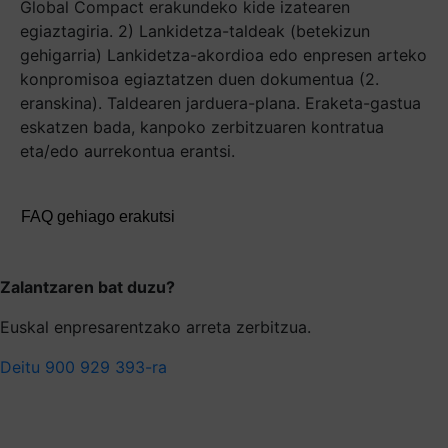
Global Compact erakundeko kide izatearen
egiaztagiria. 2) Lankidetza-taldeak (betekizun
gehigarria) Lankidetza-akordioa edo enpresen arteko
konpromisoa egiaztatzen duen dokumentua (2.
eranskina). Taldearen jarduera-plana. Eraketa-gastua
eskatzen bada, kanpoko zerbitzuaren kontratua
eta/edo aurrekontua erantsi.
FAQ gehiago erakutsi
Zalantzaren bat duzu?
Euskal enpresarentzako arreta zerbitzua.
Deitu 900 929 393-ra