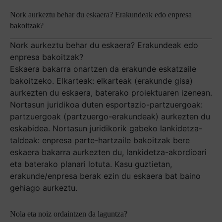
Nork aurkeztu behar du eskaera? Erakundeak edo enpresa
bakoitzak?
Nork aurkeztu behar du eskaera? Erakundeak edo
enpresa bakoitzak?
Eskaera bakarra onartzen da erakunde eskatzaile
bakoitzeko. Elkarteak: elkarteak (erakunde gisa)
aurkezten du eskaera, baterako proiektuaren izenean.
Nortasun juridikoa duten esportazio-partzuergoak:
partzuergoak (partzuergo-erakundeak) aurkezten du
eskabidea. Nortasun juridikorik gabeko lankidetza-
taldeak: enpresa parte-hartzaile bakoitzak bere
eskaera bakarra aurkezten du, lankidetza-akordioari
eta baterako planari lotuta. Kasu guztietan,
erakunde/enpresa berak ezin du eskaera bat baino
gehiago aurkeztu.
Nola eta noiz ordaintzen da laguntza?