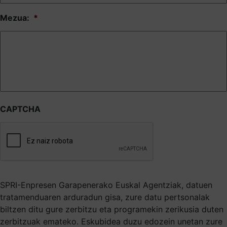
Mezua:
*
CAPTCHA
SPRI-Enpresen Garapenerako Euskal Agentziak, datuen
tratamenduaren arduradun gisa, zure datu pertsonalak
biltzen ditu gure zerbitzu eta programekin zerikusia duten
zerbitzuak emateko. Eskubidea duzu edozein unetan zure