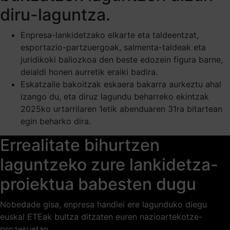
diru-laguntza.
Enpresa-lankidetzako elkarte eta taldeentzat,
esportazio-partzuergoak, salmenta-taldeak eta
juridikoki baliozkoa den beste edozein figura barne,
deialdi honen aurretik eraiki badira.
Eskatzaile bakoitzak eskaera bakarra aurkeztu ahal
izango du, eta diruz lagundu beharreko ekintzak
2025ko urtarrilaren 1etik abenduaren 31ra bitartean
egin beharko dira.
Errealitate bihurtzen
laguntzeko zure lankidetza-
proiektua babesten dugu
Nobedade gisa, enpresa handiei ere lagunduko diegu
euskal ETEak bultza ditzaten euren nazioartekotze-
prozesuetan.