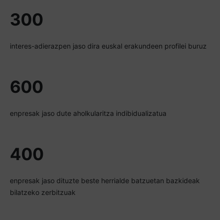
300
interes-adierazpen jaso dira euskal erakundeen profilei buruz
600
enpresak jaso dute aholkularitza indibidualizatua
400
enpresak jaso dituzte beste herrialde batzuetan bazkideak
bilatzeko zerbitzuak