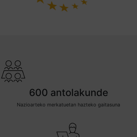
600 antolakunde
Nazioarteko merkatuetan hazteko gaitasuna