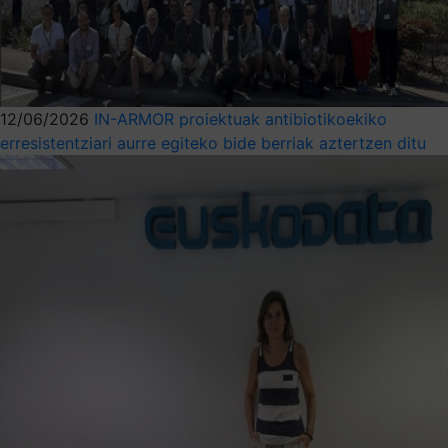
12/06/2026
IN-ARMOR proiektuak antibiotikoekiko
erresistentziari aurre egiteko bide berriak aztertzen ditu