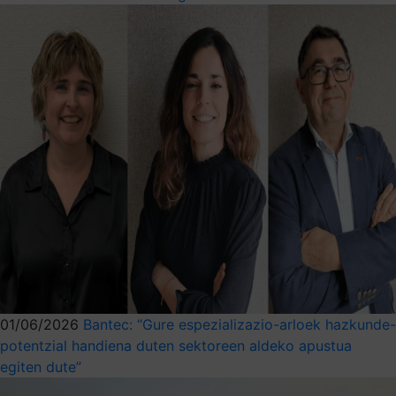
01/06/2026
Bantec: “Gure espezializazio-arloek hazkunde-
potentzial handiena duten sektoreen aldeko apustua
egiten dute”