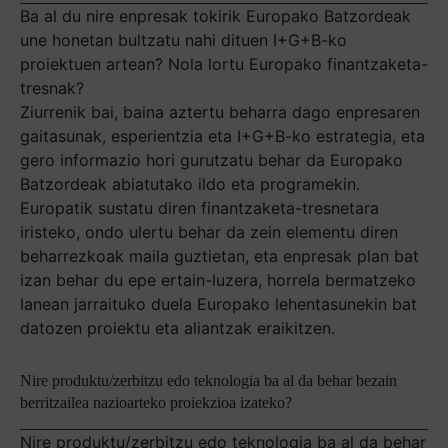
Ba al du nire enpresak tokirik Europako Batzordeak
une honetan bultzatu nahi dituen I+G+B-ko
proiektuen artean? Nola lortu Europako finantzaketa-
tresnak?
Ziurrenik bai, baina aztertu beharra dago enpresaren
gaitasunak, esperientzia eta I+G+B-ko estrategia, eta
gero informazio hori gurutzatu behar da Europako
Batzordeak abiatutako ildo eta programekin.
Europatik sustatu diren finantzaketa-tresnetara
iristeko, ondo ulertu behar da zein elementu diren
beharrezkoak maila guztietan, eta enpresak plan bat
izan behar du epe ertain-luzera, horrela bermatzeko
lanean jarraituko duela Europako lehentasunekin bat
datozen proiektu eta aliantzak eraikitzen.
Nire produktu/zerbitzu edo teknologia ba al da behar bezain
berritzailea nazioarteko proiekzioa izateko?
Nire produktu/zerbitzu edo teknologia ba al da behar