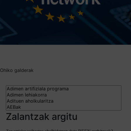
Ohiko galderak
Zalantzak argitu