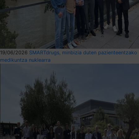
19/06/2026
SMARTdrugs, minbizia duten pazienteentzako
medikuntza nuklearra