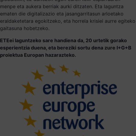
menpe eta aukera berriak aurki ditzaten. Eta laguntza
ematen die digitalizazio eta jasangarritasun arloetako
eraldaketetara egokitzeko, eta horrela krisiei aurre egiteko
gaitasuna hobetzeko.
ETEei laguntzeko sare handiena da, 20 urtetik gorako
esperientzia duena, eta bereziki sortu dena zure I+G+B
proiektua Europan hazarazteko.