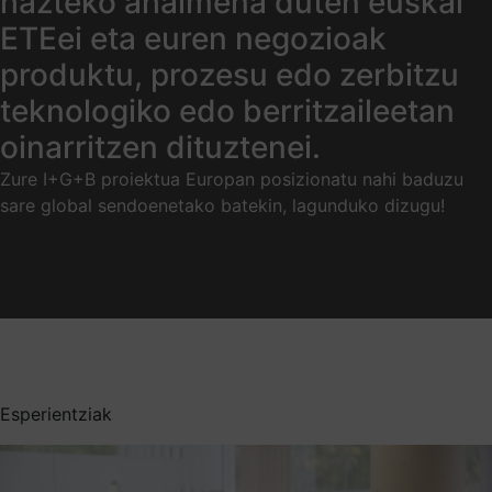
hazteko ahalmena duten euskal
ETEei eta euren negozioak
produktu, prozesu edo zerbitzu
teknologiko edo berritzaileetan
oinarritzen dituztenei.
Zure I+G+B proiektua Europan posizionatu nahi baduzu
sare global sendoenetako batekin,
lagunduko dizugu!
Esperientziak