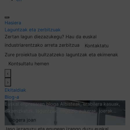
Hasiera
Laguntzak eta zerbitzuak
Zertan lagun diezazukegu?
Hau da euskal
industriarentzako arreta zerbitzua
Kontaktatu
Zure proiektua bultzatzeko laguntzak eta ekimenak
Kontsultatu hemen
‹
›
Ekitaldiak
Blog-a
Euskal enpresaren bloga
Albisteak, erabilera kasuak,
elkarrizketak, laguntzak, negozio aukerak, joerak…
Blogera joan
Jaso iezaguzu eta egunean izango duzu euskal