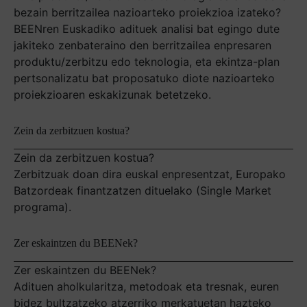
bezain berritzailea nazioarteko proiekzioa izateko?
BEENren Euskadiko adituek analisi bat egingo dute
jakiteko zenbateraino den berritzailea enpresaren
produktu/zerbitzu edo teknologia, eta ekintza-plan
pertsonalizatu bat proposatuko diote nazioarteko
proiekzioaren eskakizunak betetzeko.
Zein da zerbitzuen kostua?
Zein da zerbitzuen kostua?
Zerbitzuak doan dira euskal enpresentzat, Europako
Batzordeak finantzatzen dituelako (Single Market
programa).
Zer eskaintzen du BEENek?
Zer eskaintzen du BEENek?
Adituen aholkularitza, metodoak eta tresnak, euren
bidez bultzatzeko atzerriko merkatuetan hazteko