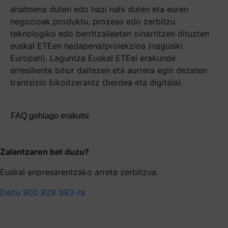
ahalmena duten edo hazi nahi duten eta euren
negozioak produktu, prozesu edo zerbitzu
teknologiko edo berritzaileetan oinarritzen dituzten
euskal ETEen hedapena/proiekzioa (nagusiki
Europan). Laguntza Euskal ETEei erakunde
erresiliente bihur daitezen eta aurrera egin dezaten
trantsizio bikoitzerantz (berdea eta digitala).
FAQ gehiago erakutsi
Zalantzaren bat duzu?
Euskal enpresarentzako arreta zerbitzua.
Deitu 900 929 393-ra