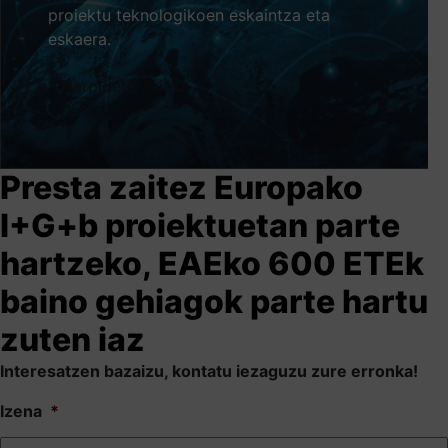
proiektu teknologikoen eskaintza eta
eskaera.
Harpidetu zaitez
Presta zaitez Europako
I+G+b proiektuetan parte
hartzeko, EAEko 600 ETEk
baino gehiagok parte hartu
zuten iaz
Interesatzen bazaizu, kontatu iezaguzu zure erronka!
Izena
*