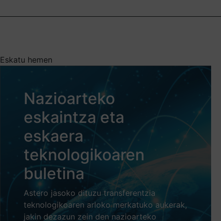
Eskatu hemen
Nazioarteko
eskaintza eta
eskaera
teknologikoaren
buletina
Astero jasoko dituzu transferentzia
teknologikoaren arloko merkatuko aukerak,
jakin dezazun zein den nazioarteko