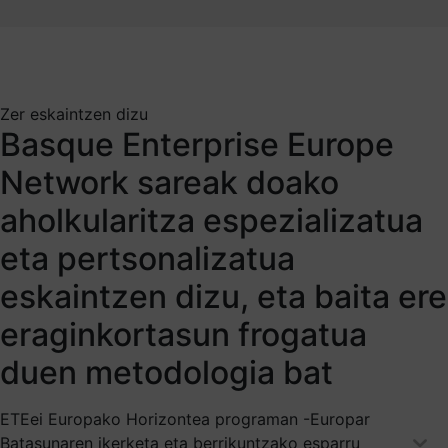
Zer eskaintzen dizu
Basque Enterprise Europe
Network sareak doako
aholkularitza espezializatua
eta pertsonalizatua
eskaintzen dizu, eta baita ere
eraginkortasun frogatua
duen metodologia bat
ETEei Europako Horizontea programan -Europar
Batasunaren ikerketa eta berrikuntzako esparru