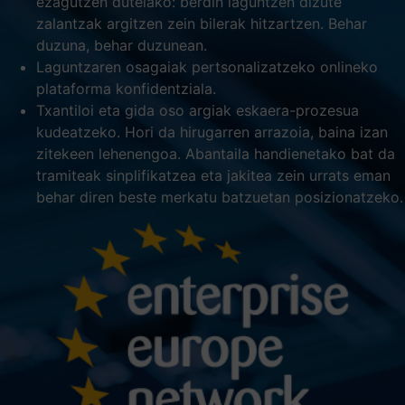
ezagutzen dutelako: berdin laguntzen dizute
zalantzak argitzen zein bilerak hitzartzen. Behar
duzuna, behar duzunean.
Laguntzaren osagaiak pertsonalizatzeko onlineko
plataforma konfidentziala.
Txantiloi eta gida oso argiak eskaera-prozesua
kudeatzeko. Hori da hirugarren arrazoia, baina izan
zitekeen lehenengoa. Abantaila handienetako bat da
tramiteak sinplifikatzea eta jakitea zein urrats eman
behar diren beste merkatu batzuetan posizionatzeko.