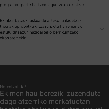
programa- parte hartzen laguntzeko ekintzak:
Ekintza batzuk, eskualde arteko lankidetza-
tresnak aprobetxa ditzazun, eta harremanak
estutu ditzazun nazioarteko berrikuntzako
ekosistemekin:
Norentzat da?
Ekimen hau bereziki zuzenduta
dago atzerriko merkatuetan