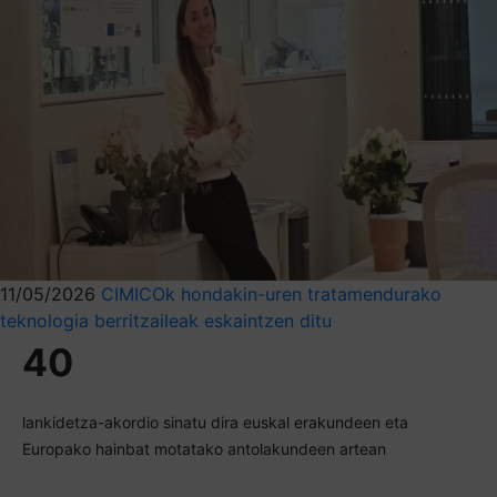
11/05/2026
CIMICOk hondakin-uren tratamendurako
teknologia berritzaileak eskaintzen ditu
40
lankidetza-akordio sinatu dira euskal erakundeen eta
Europako hainbat motatako antolakundeen artean