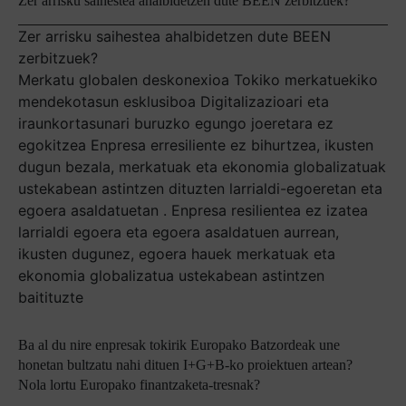
Zer arrisku saihestea ahalbidetzen dute BEEN zerbitzuek?
Zer arrisku saihestea ahalbidetzen dute BEEN
zerbitzuek?
Merkatu globalen deskonexioa Tokiko merkatuekiko
mendekotasun esklusiboa Digitalizazioari eta
iraunkortasunari buruzko egungo joeretara ez
egokitzea Enpresa erresiliente ez bihurtzea, ikusten
dugun bezala, merkatuak eta ekonomia globalizatuak
ustekabean astintzen dituzten larrialdi-egoeretan eta
egoera asaldatuetan . Enpresa resilientea ez izatea
larrialdi egoera eta egoera asaldatuen aurrean,
ikusten dugunez, egoera hauek merkatuak eta
ekonomia globalizatua ustekabean astintzen
baitituzte
Ba al du nire enpresak tokirik Europako Batzordeak une
honetan bultzatu nahi dituen I+G+B-ko proiektuen artean?
Nola lortu Europako finantzaketa-tresnak?