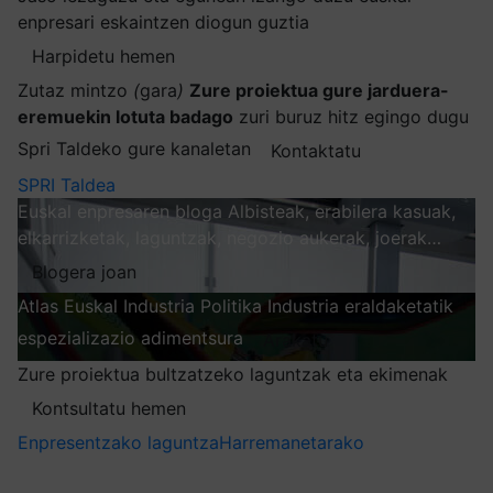
enpresari eskaintzen diogun guztia
Harpidetu hemen
Zutaz mintzo
(
gara
)
Zure proiektua gure jarduera-
eremuekin lotuta badago
zuri buruz hitz egingo dugu
Spri Taldeko gure kanaletan
Kontaktatu
SPRI Taldea
Euskal enpresaren bloga
Albisteak, erabilera kasuak,
elkarrizketak, laguntzak, negozio aukerak, joerak…
Blogera joan
Atlas
Euskal Industria Politika
Industria eraldaketatik
espezializazio adimentsura
Arakatu
Zure proiektua bultzatzeko laguntzak eta ekimenak
Kontsultatu hemen
Enpresentzako laguntza
Harremanetarako
Nire harpidetzak