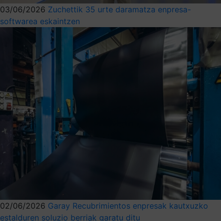
03/06/2026
Zuchettik 35 urte daramatza enpresa-
softwarea eskaintzen
02/06/2026
Garay Recubrimientos enpresak kautxuzko
estalduren soluzio berriak garatu ditu