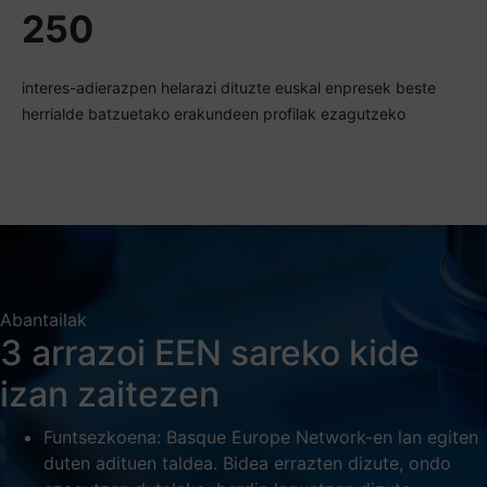
250
interes-adierazpen helarazi dituzte euskal enpresek beste
herrialde batzuetako erakundeen profilak ezagutzeko
Abantailak
3 arrazoi EEN sareko kide
izan zaitezen
Funtsezkoena: Basque Europe Network-en lan egiten
duten adituen taldea. Bidea errazten dizute, ondo