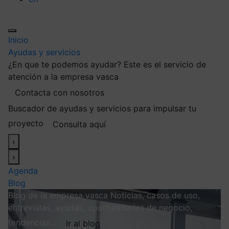
Inicio
Ayudas y servicios
¿En que te podemos ayudar?
Este es el servicio de
atención a la empresa vasca
Contacta con nosotros
Buscador de ayudas y servicios para impulsar tu
proyecto
Consulta aquí
‹
›
Agenda
Blog
Blog de la empresa vasca
Noticias, casos de uso,
entrevistas, ayudas, oportunidades de negocio,
tendencias…
Ir al blog