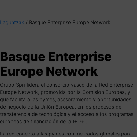
Mis suscripciones
Elige la información que quieres recibir
Laguntzak
/
Basque Enterprise Europe Network
Basque Enterprise Europe Network
Para que tu proyecto
I+D+i
Basque Enterprise
crezca en Europa
Europe Network
Grupo Spri lidera el consorcio vasco de la Red Enterprise
¿Te ayudamos?
Europe Network, promovida por la Comisión Europea, y
Cuéntanos tu reto
que facilita a las pymes, asesoramiento y oportunidades
de negocio de la Unión Europea, en los procesos de
transferencia de tecnológica y el acceso a los programas
europeos de financiación de la I+D+i.
La red conecta a las pymes con mercados globales para