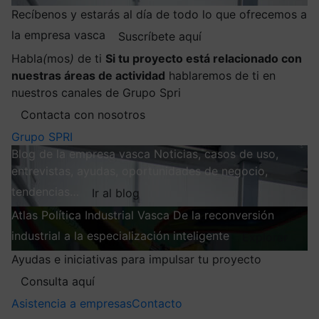
Recíbenos y estarás al día de todo lo que ofrecemos a
la empresa vasca
Suscríbete aquí
Habla
(
mos
)
de ti
Si tu proyecto está relacionado con
nuestras áreas de actividad
hablaremos de ti en
nuestros canales de Grupo Spri
Contacta con nosotros
Grupo SPRI
Blog de la empresa vasca
Noticias, casos de uso,
entrevistas, ayudas, oportunidades de negocio,
tendencias…
Ir al blog
Atlas
Política Industrial Vasca
De la reconversión
industrial a la especialización inteligente
Explorar
Ayudas e iniciativas para impulsar tu proyecto
Consulta aquí
Asistencia a empresas
Contacto