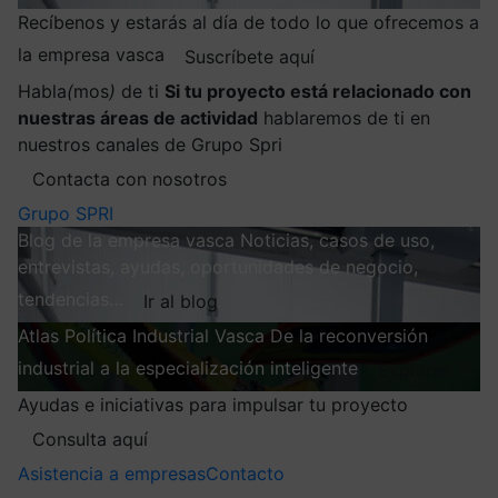
Recíbenos y estarás al día de todo lo que ofrecemos a
la empresa vasca
Suscríbete aquí
Habla
(
mos
)
de ti
Si tu proyecto está relacionado con
nuestras áreas de actividad
hablaremos de ti en
nuestros canales de Grupo Spri
Contacta con nosotros
Grupo SPRI
Blog de la empresa vasca
Noticias, casos de uso,
entrevistas, ayudas, oportunidades de negocio,
tendencias…
Ir al blog
Atlas
Política Industrial Vasca
De la reconversión
industrial a la especialización inteligente
Explorar
Ayudas e iniciativas para impulsar tu proyecto
Consulta aquí
Asistencia a empresas
Contacto