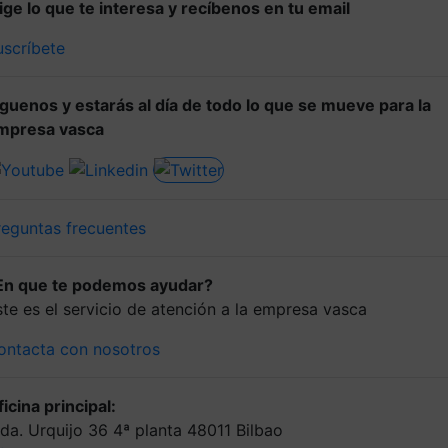
lige lo que te interesa y recíbenos en tu email
uscríbete
íguenos y estarás al día de todo lo que se mueve para la
mpresa vasca
reguntas frecuentes
En que te podemos ayudar?
ste es el servicio de atención a la empresa vasca
ontacta con nosotros
icina principal:
lda. Urquijo 36 4ª planta 48011 Bilbao