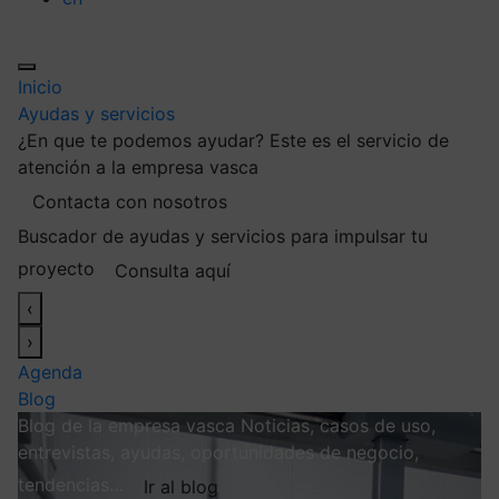
Inicio
Ayudas y servicios
¿En que te podemos ayudar?
Este es el servicio de
atención a la empresa vasca
Contacta con nosotros
Buscador de ayudas y servicios para impulsar tu
proyecto
Consulta aquí
‹
›
Agenda
Blog
Blog de la empresa vasca
Noticias, casos de uso,
entrevistas, ayudas, oportunidades de negocio,
tendencias…
Ir al blog