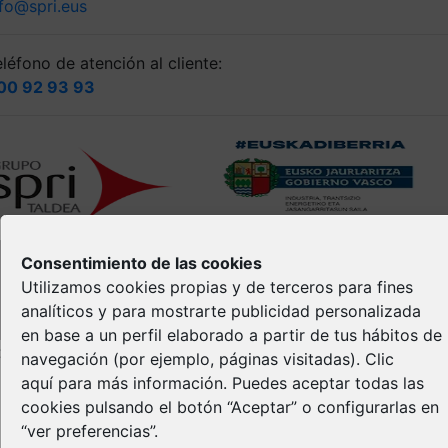
nfo@spri.eus
léfono de atención al cliente:
00 92 93 93
Consentimiento de las cookies
Utilizamos cookies propias y de terceros para fines
analíticos y para mostrarte publicidad personalizada
en base a un perfil elaborado a partir de tus hábitos de
opyright © Spri 2026. All right reserved
navegación (por ejemplo, páginas visitadas).
Clic
aquí
para más información. Puedes aceptar todas las
Aviso Legal
cookies pulsando el botón “Aceptar” o configurarlas en
Política de privacidad
“ver preferencias”.
Política de Cookies