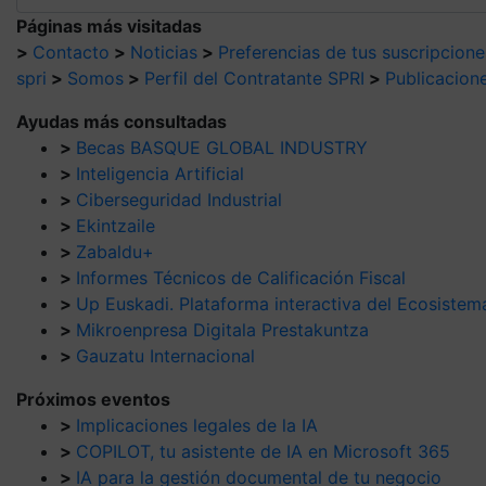
Páginas más visitadas
>
Contacto
>
Noticias
>
Preferencias de tus suscripcione
spri
>
Somos
>
Perfil del Contratante SPRI
>
Publicacion
Ayudas más consultadas
>
Becas BASQUE GLOBAL INDUSTRY
>
Inteligencia Artificial
>
Ciberseguridad Industrial
>
Ekintzaile
>
Zabaldu+
>
Informes Técnicos de Calificación Fiscal
>
Up Euskadi. Plataforma interactiva del Ecosiste
>
Mikroenpresa Digitala Prestakuntza
>
Gauzatu Internacional
Próximos eventos
>
Implicaciones legales de la IA
>
COPILOT, tu asistente de IA en Microsoft 365
>
IA para la gestión documental de tu negocio