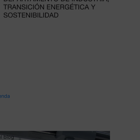
enda
al blog