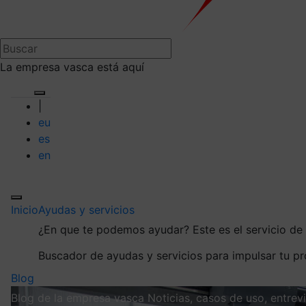
La empresa vasca está aquí
|
eu
es
en
Inicio
Ayudas y servicios
¿En que te podemos ayudar?
Este es el servicio d
Buscador de ayudas y servicios para impulsar tu p
Blog
Blog de la empresa vasca
Noticias, casos de uso, entre