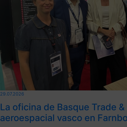
29.07.2026
La oficina de Basque Trade &
aeroespacial vasco en Farnbo