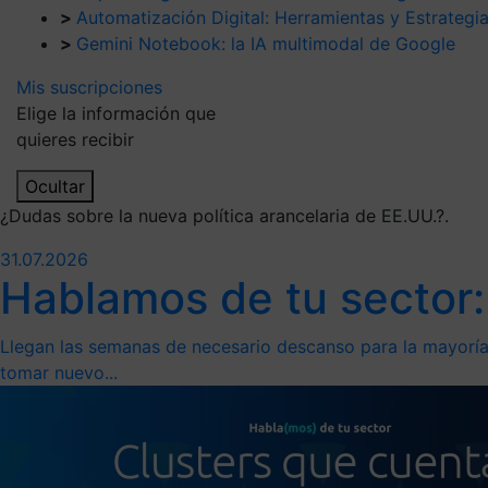
>
Automatización Digital: Herramientas y Estrategi
>
Gemini Notebook: la IA multimodal de Google
Mis suscripciones
Elige la información que
quieres recibir
Ocultar
¿Dudas sobre la nueva política arancelaria de EE.UU.?.
31.07.2026
Hablamos de tu sector:
Llegan las semanas de necesario descanso para la mayoría 
tomar nuevo...