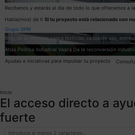
Recíbenos y estarás al día de todo lo que ofrecemos a 
Habla
(
mos
)
de ti
Si tu proyecto está relacionado con nu
Grupo SPRI
Blog de la empresa vasca
Noticias, casos de uso, entre
Atlas
Política Industrial Vasca
De la reconversión industria
Ayudas e iniciativas para impulsar tu proyecto
Consult
Mis suscripciones
Elige la información que quieres recibir
Inicio
El acceso directo a ay
fuerte