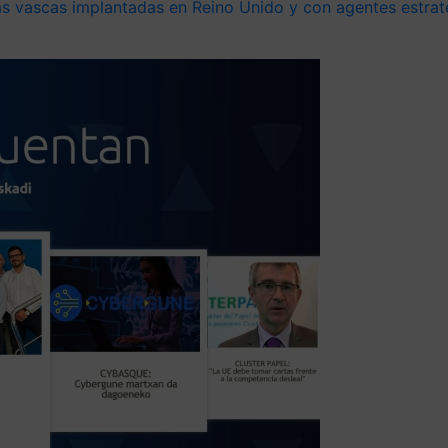
 vascas implantadas en Reino Unido y con agentes estraté