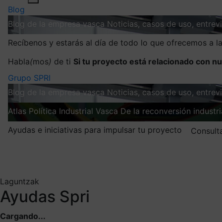
Blog
Blog de la empresa vasca
Noticias, casos de uso, entre
Recíbenos y estarás al día de todo lo que ofrecemos a 
Habla
(
mos
)
de ti
Si tu proyecto está relacionado con nu
Grupo SPRI
Blog de la empresa vasca
Noticias, casos de uso, entre
Atlas
Política Industrial Vasca
De la reconversión industria
Ayudas e iniciativas para impulsar tu proyecto
Consult
Mis suscripciones
Elige la información que quieres recibir
Laguntzak
Ayudas Spri
Cargando...