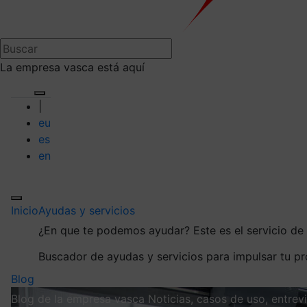
La empresa vasca está aquí
|
eu
es
en
Inicio
Ayudas y servicios
¿En que te podemos ayudar?
Este es el servicio d
Buscador de ayudas y servicios para impulsar tu p
Blog
Blog de la empresa vasca
Noticias, casos de uso, entre