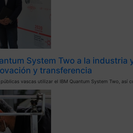
antum System Two a la industria 
ovación y transferencia
es públicas vascas utilizar el IBM Quantum System Two, así