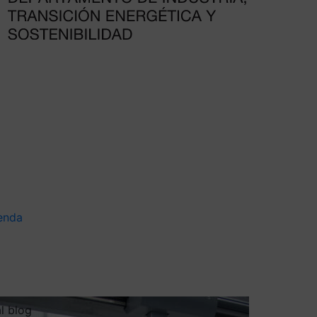
enda
al blog