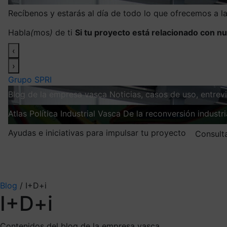
Recíbenos y estarás al día de todo lo que ofrecemos a 
Habla
(
mos
)
de ti
Si tu proyecto está relacionado con nu
‹
›
Grupo SPRI
Blog de la empresa vasca
Noticias, casos de uso, entre
Atlas
Política Industrial Vasca
De la reconversión industria
Ayudas e iniciativas para impulsar tu proyecto
Consult
Mis suscripciones
Elige la información que quieres recibir
Blog
/
I+D+i
I+D+i
Contenidos del blog de la empresa vasca