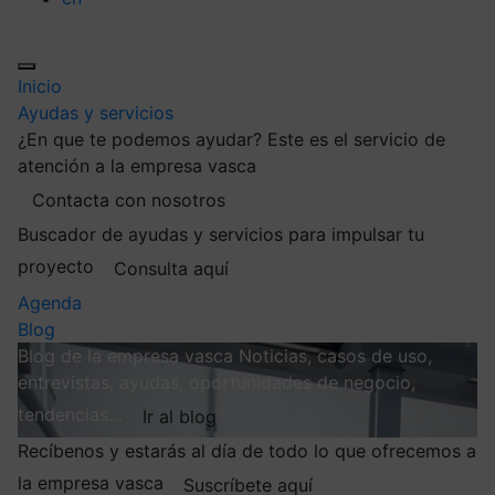
Inicio
Ayudas y servicios
¿En que te podemos ayudar?
Este es el servicio de
atención a la empresa vasca
Contacta con nosotros
Buscador de ayudas y servicios para impulsar tu
proyecto
Consulta aquí
Agenda
Blog
Blog de la empresa vasca
Noticias, casos de uso,
entrevistas, ayudas, oportunidades de negocio,
tendencias…
Ir al blog
Recíbenos y estarás al día de todo lo que ofrecemos a
la empresa vasca
Suscríbete aquí