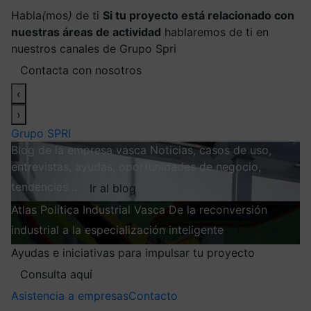
Habla
(
mos
)
de ti
Si tu proyecto está relacionado con
nuestras áreas de actividad
hablaremos de ti en
nuestros canales de Grupo Spri
Contacta con nosotros
‹
›
Grupo SPRI
Blog de la empresa vasca
Noticias, casos de uso,
entrevistas, ayudas, oportunidades de negocio,
tendencias…
Ir al blog
Atlas
Política Industrial Vasca
De la reconversión
industrial a la especialización inteligente
Explorar
Ayudas e iniciativas para impulsar tu proyecto
Consulta aquí
Asistencia a empresas
Contacto