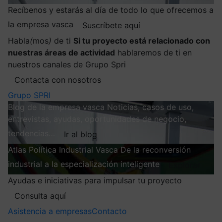
Recíbenos y estarás al día de todo lo que ofrecemos a
la empresa vasca
Suscríbete aquí
Habla
(
mos
)
de ti
Si tu proyecto está relacionado con
nuestras áreas de actividad
hablaremos de ti en
nuestros canales de Grupo Spri
Contacta con nosotros
Grupo SPRI
Blog de la empresa vasca
Noticias, casos de uso,
entrevistas, ayudas, oportunidades de negocio,
tendencias…
Ir al blog
Atlas
Política Industrial Vasca
De la reconversión
industrial a la especialización inteligente
Explorar
Ayudas e iniciativas para impulsar tu proyecto
Consulta aquí
Asistencia a empresas
Contacto