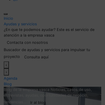
Inicio
Ayudas y servicios
¿En que te podemos ayudar?
Este es el servicio de
atención a la empresa vasca
Contacta con nosotros
Buscador de ayudas y servicios para impulsar tu
proyecto
Consulta aquí
‹
›
Agenda
Blog
Blog de la empresa vasca
Noticias, casos de uso,
entrevistas, ayudas, oportunidades de negocio,
tendencias…
Ir al blog