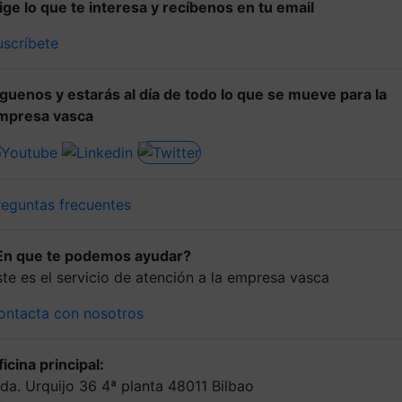
lige lo que te interesa y recíbenos en tu email
uscríbete
íguenos y estarás al día de todo lo que se mueve para la
mpresa vasca
reguntas frecuentes
En que te podemos ayudar?
ste es el servicio de atención a la empresa vasca
ontacta con nosotros
icina principal:
lda. Urquijo 36 4ª planta 48011 Bilbao