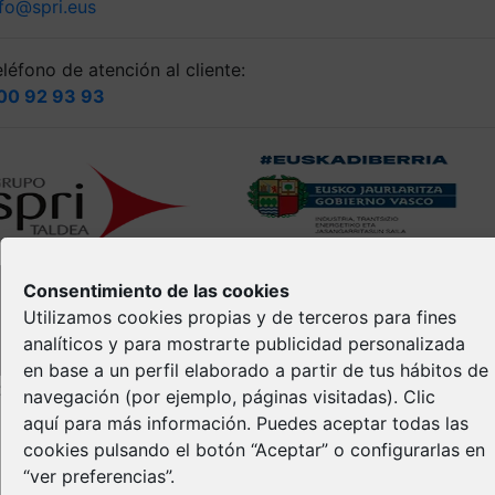
nfo@spri.eus
léfono de atención al cliente:
00 92 93 93
Consentimiento de las cookies
Utilizamos cookies propias y de terceros para fines
analíticos y para mostrarte publicidad personalizada
en base a un perfil elaborado a partir de tus hábitos de
opyright © Spri 2026. All right reserved
navegación (por ejemplo, páginas visitadas).
Clic
aquí
para más información. Puedes aceptar todas las
Aviso Legal
cookies pulsando el botón “Aceptar” o configurarlas en
Política de privacidad
“ver preferencias”.
Política de Cookies