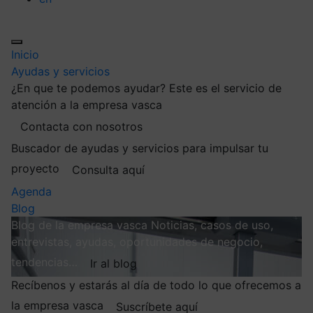
Inicio
Ayudas y servicios
¿En que te podemos ayudar?
Este es el servicio de
atención a la empresa vasca
Contacta con nosotros
Buscador de ayudas y servicios para impulsar tu
proyecto
Consulta aquí
Agenda
Blog
Blog de la empresa vasca
Noticias, casos de uso,
entrevistas, ayudas, oportunidades de negocio,
tendencias…
Ir al blog
Recíbenos y estarás al día de todo lo que ofrecemos a
la empresa vasca
Suscríbete aquí