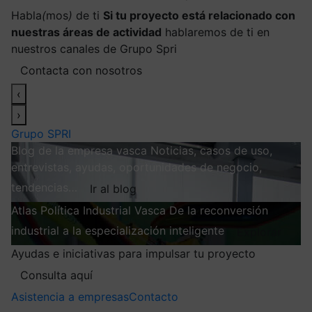
Habla
(
mos
)
de ti
Si tu proyecto está relacionado con
nuestras áreas de actividad
hablaremos de ti en
nuestros canales de Grupo Spri
Contacta con nosotros
‹
›
Grupo SPRI
Blog de la empresa vasca
Noticias, casos de uso,
entrevistas, ayudas, oportunidades de negocio,
tendencias…
Ir al blog
Atlas
Política Industrial Vasca
De la reconversión
industrial a la especialización inteligente
Explorar
Ayudas e iniciativas para impulsar tu proyecto
Consulta aquí
Asistencia a empresas
Contacto