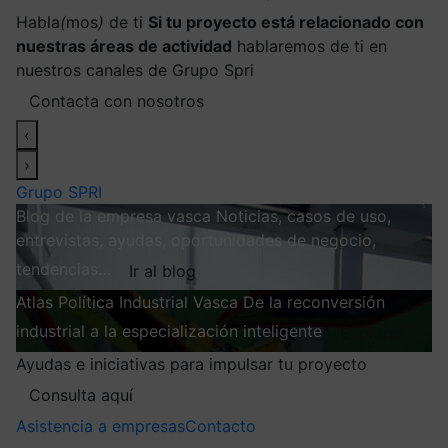
Habla
(
mos
)
de ti
Si tu proyecto está relacionado con
nuestras áreas de actividad
hablaremos de ti en
nuestros canales de Grupo Spri
Contacta con nosotros
‹
›
Grupo SPRI
Blog de la empresa vasca
Noticias, casos de uso,
entrevistas, ayudas, oportunidades de negocio,
tendencias…
Ir al blog
Atlas
Política Industrial Vasca
De la reconversión
industrial a la especialización inteligente
Explorar
Ayudas e iniciativas para impulsar tu proyecto
Consulta aquí
Asistencia a empresas
Contacto