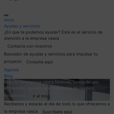
Inicio
Ayudas y servicios
¿En que te podemos ayudar?
Este es el servicio de
atención a la empresa vasca
Contacta con nosotros
Buscador de ayudas y servicios para impulsar tu
proyecto
Consulta aquí
Agenda
Blog
Blog de la empresa vasca
Noticias, casos de uso,
entrevistas, ayudas, oportunidades de negocio,
tendencias…
Ir al blog
Recíbenos y estarás al día de todo lo que ofrecemos a
la empresa vasca
Suscríbete aquí