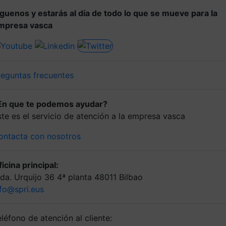
íguenos y estarás al día de todo lo que se mueve para la
mpresa vasca
reguntas frecuentes
En que te podemos ayudar?
ste es el servicio de atención a la empresa vasca
ontacta con nosotros
icina principal:
lda. Urquijo 36 4ª planta 48011 Bilbao
nfo@spri.eus
léfono de atención al cliente: