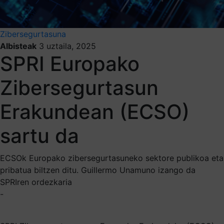
Zibersegurtasuna
Albisteak
3 uztaila, 2025
SPRI Europako
Zibersegurtasun
Erakundean (ECSO)
sartu da
ECSOk Europako zibersegurtasuneko sektore publikoa eta
pribatua biltzen ditu. Guillermo Unamuno izango da
SPRIren ordezkaria
-