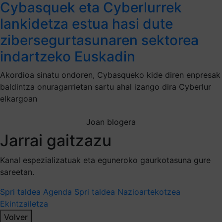
Cybasquek eta Cyberlurrek
lankidetza estua hasi dute
zibersegurtasunaren sektorea
indartzeko Euskadin
Akordioa sinatu ondoren, Cybasqueko kide diren enpresak
baldintza onuragarrietan sartu ahal izango dira Cyberlur
elkargoan
Joan blogera
Jarrai gaitzazu
Kanal espezializatuak eta eguneroko gaurkotasuna gure
sareetan.
Spri taldea
Agenda Spri taldea
Nazioartekotzea
Ekintzailetza
Volver