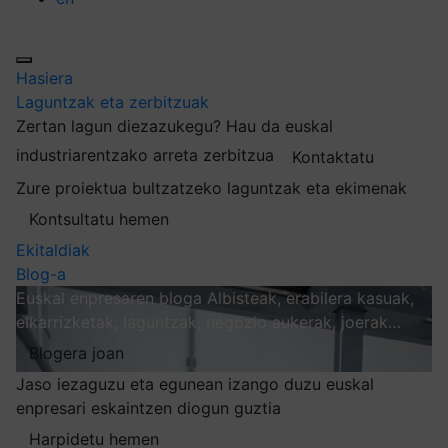
Hasiera
Laguntzak eta zerbitzuak
Zertan lagun diezazukegu?
Hau da euskal
industriarentzako arreta zerbitzua
Kontaktatu
Zure proiektua bultzatzeko laguntzak eta ekimenak
Kontsultatu hemen
Ekitaldiak
Blog-a
Euskal enpresaren bloga
Albisteak, erabilera kasuak,
elkarrizketak, laguntzak, negozio aukerak, joerak…
Blogera joan
Jaso iezaguzu eta egunean izango duzu euskal
enpresari eskaintzen diogun guztia
Harpidetu hemen