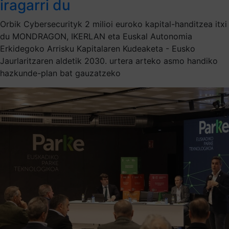
iragarri du
Orbik Cybersecurityk 2 milioi euroko kapital-handitzea itxi
du MONDRAGON, IKERLAN eta Euskal Autonomia
Erkidegoko Arrisku Kapitalaren Kudeaketa - Eusko
Jaurlaritzaren aldetik 2030. urtera arteko asmo handiko
hazkunde-plan bat gauzatzeko