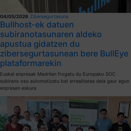
04/05/2026
Zibersegurtasuna
Bullhost-ek datuen
subiranotasunaren aldeko
apustua gidatzen du
zibersegurtasunean bere BullEye
plataformarekin
Euskal enpresak Madrilen frogatu du Europako SOC
subirano oso automatizatu bat errealitatea dela gaur egun
enpresen eskura