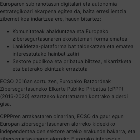
Europaren subiranotasun digitalari eta autonomia
estrategikoari ekarpena egitea da, baita erresilientzia
zibernetikoa indartzea ere, hauen bitartez:
Komunitateak ahalduntzea eta Europako
zibersegurtasunaren ekosistemari forma ematea
Lankidetza-plataforma bat taldekatzea eta ematea
interesatutako hainbat zatiri
Sektore publikoa eta pribatua biltzea, elkarrizketa
eta baterako ekintzak erraztuta
ECSO 2016an sortu zen, Europako Batzordeak
Zibersegurtasuneko Elkarte Publiko Pribatua (cPPP)
(2016-2020) ezartzeko kontratuaren kontrako alderdi
gisa.
CPPPren arrakastaren oinarrian, ECSO da gaur egun
Europan zibersegurtasunaren alorreko kideekiko
independentea den sektore arteko erakunde bakarra, eta
zibersegurtasunaren alorreko Europako interesdun