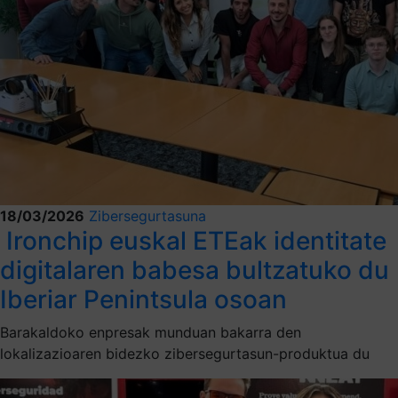
18/03/2026
Zibersegurtasuna
Ironchip euskal ETEak identitate
digitalaren babesa bultzatuko du
Iberiar Penintsula osoan
Barakaldoko enpresak munduan bakarra den
lokalizazioaren bidezko zibersegurtasun-produktua du