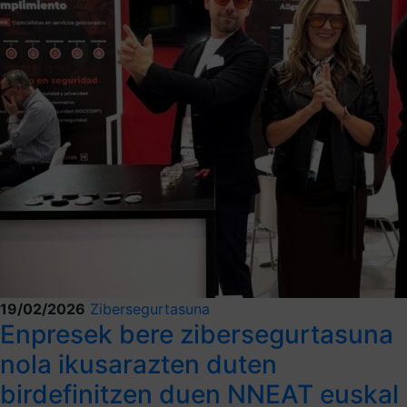
19/02/2026
Zibersegurtasuna
Enpresek bere zibersegurtasuna
nola ikusarazten duten
birdefinitzen duen NNEAT euskal