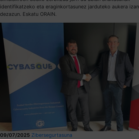
identifikatzeko eta eraginkortasunez jarduteko aukera izan
dezazun. Eskatu ORAIN.
09/07/2025
Zibersegurtasuna