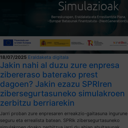
18/07/2025
Eraldaketa digitala
Jakin nahi al duzu zure enpresa
zibereraso baterako prest
dagoen? Jakin ezazu SPRIren
zibersegurtasuneko simulakroen
zerbitzu berriarekin
Jarri proban zure enpresaren erreakzio-gaitasuna ingurune
seguru eta errealista batean. SPRIk zibersegurtasuneko
simulakroen doako zerbitzua jarri du abian ahultasunak