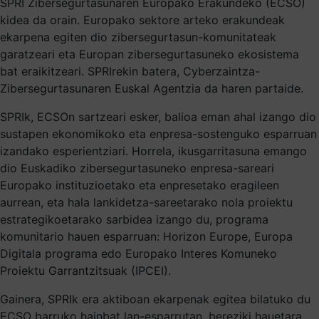
SPRI Zibersegurtasunaren Europako Erakundeko (ECSO)
kidea da orain. Europako sektore arteko erakundeak
ekarpena egiten dio zibersegurtasun-komunitateak
garatzeari eta Europan zibersegurtasuneko ekosistema
bat eraikitzeari. SPRIrekin batera, Cyberzaintza-
Zibersegurtasunaren Euskal Agentzia da haren partaide.
SPRIk, ECSOn sartzeari esker, balioa eman ahal izango dio
sustapen ekonomikoko eta enpresa-sostenguko esparruan
izandako esperientziari. Horrela, ikusgarritasuna emango
dio Euskadiko zibersegurtasuneko enpresa-sareari
Europako instituzioetako eta enpresetako eragileen
aurrean, eta hala lankidetza-sareetarako nola proiektu
estrategikoetarako sarbidea izango du, programa
komunitario hauen esparruan: Horizon Europe, Europa
Digitala programa edo Europako Interes Komuneko
Proiektu Garrantzitsuak (IPCEI).
Gainera, SPRIk era aktiboan ekarpenak egitea bilatuko du
ECSO barruko hainbat lan-esparrutan, bereziki hauetara