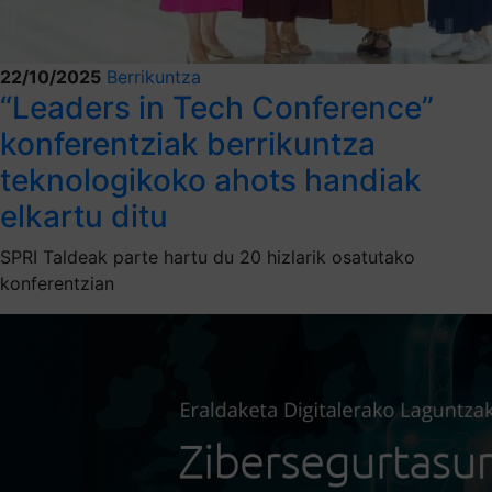
22/10/2025
Berrikuntza
“Leaders in Tech Conference”
konferentziak berrikuntza
teknologikoko ahots handiak
elkartu ditu
SPRI Taldeak parte hartu du 20 hizlarik osatutako
konferentzian