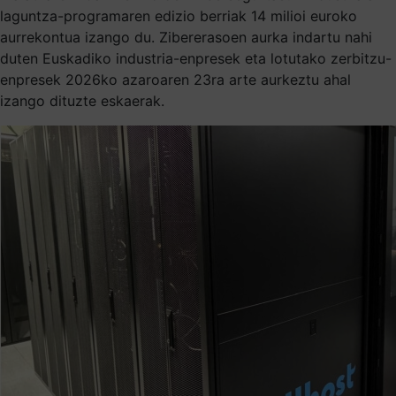
laguntza-programaren edizio berriak 14 milioi euroko
aurrekontua izango du. Zibererasoen aurka indartu nahi
duten Euskadiko industria-enpresek eta lotutako zerbitzu-
enpresek 2026ko azaroaren 23ra arte aurkeztu ahal
izango dituzte eskaerak.