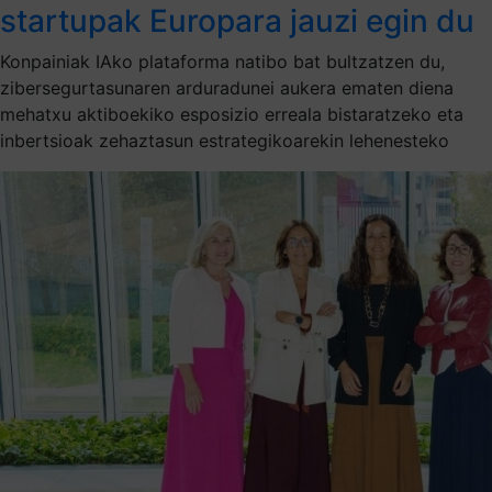
startupak Europara jauzi egin du
Konpainiak IAko plataforma natibo bat bultzatzen du,
zibersegurtasunaren arduradunei aukera ematen diena
mehatxu aktiboekiko esposizio erreala bistaratzeko eta
inbertsioak zehaztasun estrategikoarekin lehenesteko