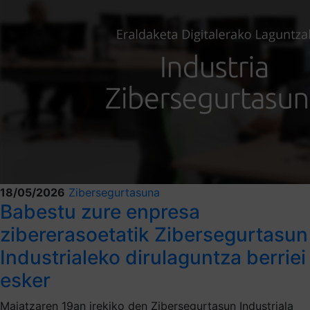
18/05/2026
Zibersegurtasuna
Babestu zure enpresa
zibererasoetatik Zibersegurtasun
Industrialeko dirulaguntza berriei
esker
Maiatzaren 19an irekiko den Zibersegurtasun Industriala