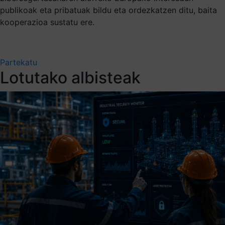
publikoak eta pribatuak bildu eta ordezkatzen ditu, baita
kooperazioa sustatu ere.
Partekatu
Lotutako albisteak