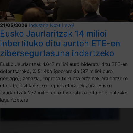
21/05/2026
Industria Next Level
Eusko Jaurlaritzak 14 milioi
inbertituko ditu aurten ETE-en
zibersegurtasuna indartzeko
Eusko Jaurlaritzak 1.047 milioi euro bideratu ditu ETE-en
defentsarako, % 51,4ko igoerarekin (87 milioi euro
gehiago), zehazki, enpresa txiki eta ertainak eraldatzeko
eta dibertsifikatzeko laguntzetara. Guztira, Eusko
Jaurlaritzak 277 milioi euro bideratuko ditu ETE-entzako
laguntzetara