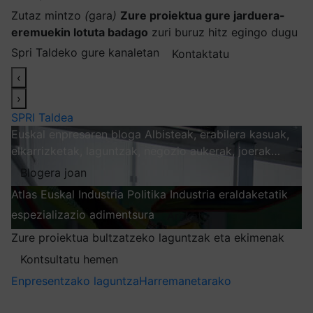
Zutaz mintzo
(
gara
)
Zure proiektua gure jarduera-
eremuekin lotuta badago
zuri buruz hitz egingo dugu
Spri Taldeko gure kanaletan
Kontaktatu
‹
›
SPRI Taldea
Euskal enpresaren bloga
Albisteak, erabilera kasuak,
elkarrizketak, laguntzak, negozio aukerak, joerak…
Blogera joan
Atlas
Euskal Industria Politika
Industria eraldaketatik
espezializazio adimentsura
Arakatu
Zure proiektua bultzatzeko laguntzak eta ekimenak
Kontsultatu hemen
Enpresentzako laguntza
Harremanetarako
Nire harpidetzak