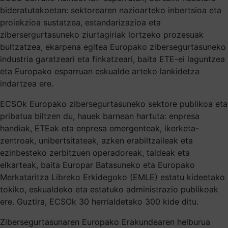
bideratutakoetan: sektorearen nazioarteko inbertsioa eta
proiekzioa sustatzea, estandarizazioa eta
zibersergurtasuneko ziurtagiriak lortzeko prozesuak
bultzatzea, ekarpena egitea Europako zibersegurtasuneko
industria garatzeari eta finkatzeari, baita ETE-ei laguntzea
eta Europako esparruan eskualde arteko lankidetza
indartzea ere.
ECSOk Europako zibersegurtasuneko sektore publikoa eta
pribatua biltzen du, hauek barnean hartuta: enpresa
handiak, ETEak eta enpresa emergenteak, ikerketa-
zentroak, unibertsitateak, azken erabiltzaileak eta
ezinbesteko zerbitzuen operadoreak, taldeak eta
elkarteak, baita Europar Batasuneko eta Europako
Merkataritza Libreko Erkidegoko (EMLE) estatu kideetako
tokiko, eskualdeko eta estatuko administrazio publikoak
ere. Guztira, ECSOk 30 herrialdetako 300 kide ditu.
Zibersegurtasunaren Europako Erakundearen helburua