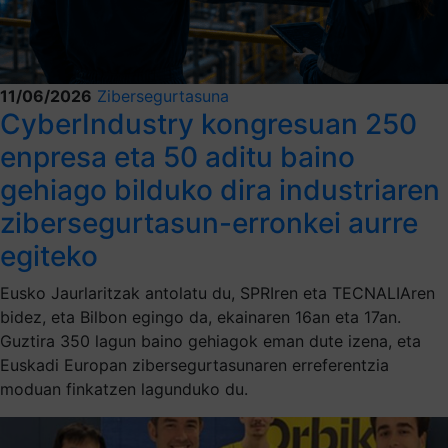
11/06/2026
Zibersegurtasuna
CyberIndustry kongresuan 250
enpresa eta 50 aditu baino
gehiago bilduko dira industriaren
zibersegurtasun-erronkei aurre
egiteko
Eusko Jaurlaritzak antolatu du, SPRIren eta TECNALIAren
bidez, eta Bilbon egingo da, ekainaren 16an eta 17an.
Guztira 350 lagun baino gehiagok eman dute izena, eta
Euskadi Europan zibersegurtasunaren erreferentzia
moduan finkatzen lagunduko du.