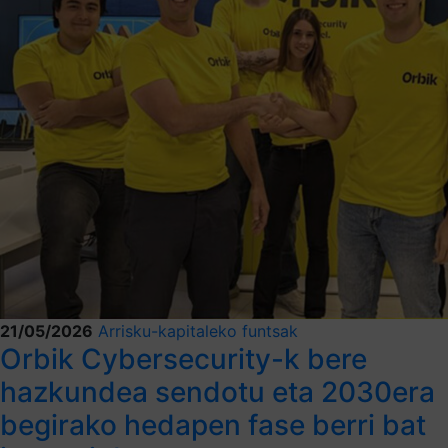
21/05/2026
Arrisku-kapitaleko funtsak
Orbik Cybersecurity-k bere
hazkundea sendotu eta 2030era
begirako hedapen fase berri bat