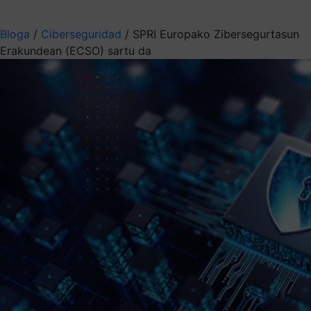
Aukeratu jaso nahi duzun informazioa
Bloga
/
Ciberseguridad
/
SPRI Europako Zibersegurtasun
Erakundean (ECSO) sartu da