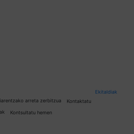
Ekitaldiak
iarentzako arreta zerbitzua
Kontaktatu
nak
Kontsultatu hemen