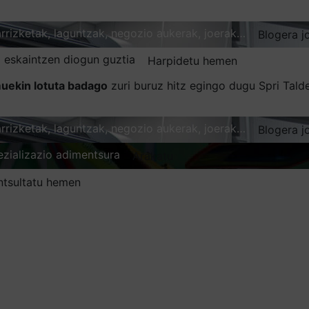
karrizketak, laguntzak, negozio aukerak, joerak…
Blogera j
 eskaintzen diogun guztia
Harpidetu hemen
uekin lotuta badago
zuri buruz hitz egingo dugu Spri Tal
karrizketak, laguntzak, negozio aukerak, joerak…
Blogera j
ezializazio adimentsura
Arakatu
ntsultatu hemen