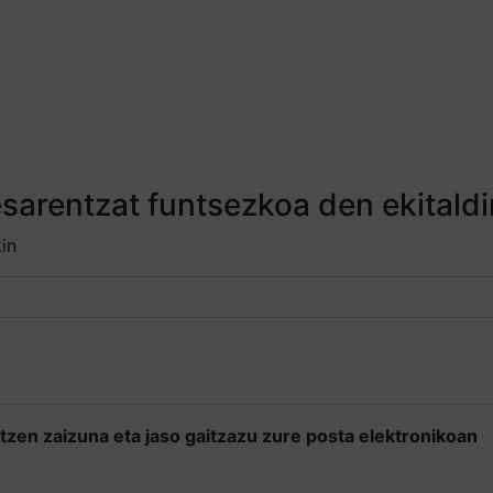
sarentzat funtsezkoa den ekitaldi
in
tzen zaizuna eta jaso gaitzazu zure posta elektronikoan