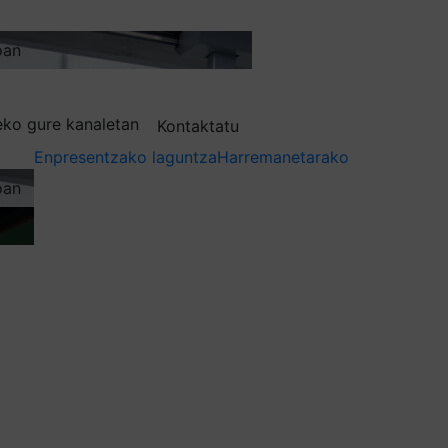
oan
deko gure kanaletan
Kontaktatu
Enpresentzako laguntza
Harremanetarako
oan