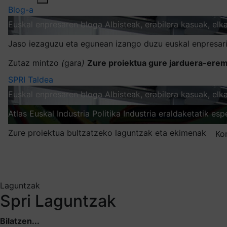
Blog-a
Euskal enpresaren bloga
Albisteak, erabilera kasuak, el
Jaso iezaguzu eta egunean izango duzu euskal enpresari
Zutaz mintzo
(
gara
)
Zure proiektua gure jarduera-erem
SPRI Taldea
Euskal enpresaren bloga
Albisteak, erabilera kasuak, el
Atlas
Euskal Industria Politika
Industria eraldaketatik esp
Zure proiektua bultzatzeko laguntzak eta ekimenak
Ko
Nire harpidetzak
Aukeratu jaso nahi duzun informazioa
Laguntzak
Spri Laguntzak
Bilatzen...