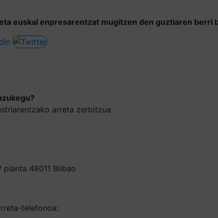
 eta euskal enpresarentzat mugitzen den guztiaren berri 
zazukegu?
striarentzako arreta zerbitzua
ª planta 48011 Bilbao
rreta-telefonoa: