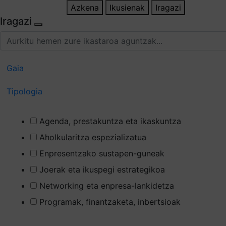
Azkena
Ikusienak
Iragazi
Iragazi
Gaia
Tipologia
Agenda, prestakuntza eta ikaskuntza
Aholkularitza espezializatua
Enpresentzako sustapen-guneak
Joerak eta ikuspegi estrategikoa
Networking eta enpresa-lankidetza
Programak, finantzaketa, inbertsioak