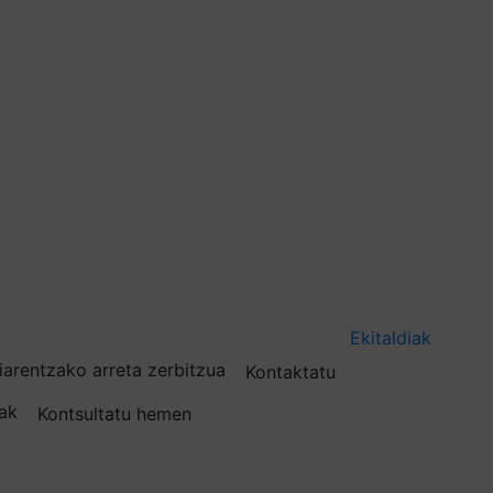
Ekitaldiak
iarentzako arreta zerbitzua
Kontaktatu
nak
Kontsultatu hemen