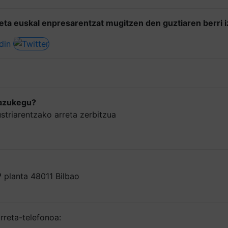
 eta euskal enpresarentzat mugitzen den guztiaren berri 
zazukegu?
striarentzako arreta zerbitzua
ª planta 48011 Bilbao
rreta-telefonoa: