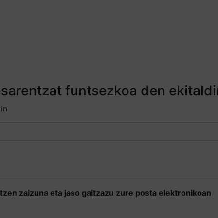
sarentzat funtsezkoa den ekitaldi
in
tzen zaizuna eta jaso gaitzazu zure posta elektronikoan