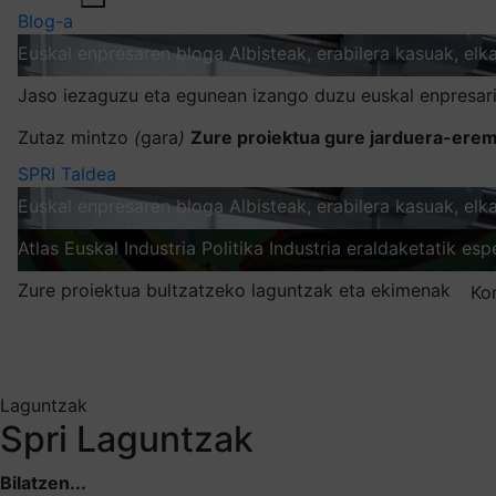
Blog-a
Euskal enpresaren bloga
Albisteak, erabilera kasuak, el
Jaso iezaguzu eta egunean izango duzu euskal enpresari
Zutaz mintzo
(
gara
)
Zure proiektua gure jarduera-erem
SPRI Taldea
Euskal enpresaren bloga
Albisteak, erabilera kasuak, el
Atlas
Euskal Industria Politika
Industria eraldaketatik esp
Zure proiektua bultzatzeko laguntzak eta ekimenak
Ko
Nire harpidetzak
Aukeratu jaso nahi duzun informazioa
Laguntzak
Spri Laguntzak
Bilatzen...