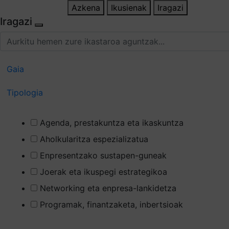
Azkena
Ikusienak
Iragazi
Iragazi
Gaia
Tipologia
Agenda, prestakuntza eta ikaskuntza
Aholkularitza espezializatua
Enpresentzako sustapen-guneak
Joerak eta ikuspegi estrategikoa
Networking eta enpresa-lankidetza
Programak, finantzaketa, inbertsioak