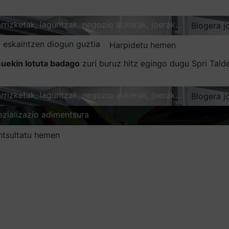
karrizketak, laguntzak, negozio aukerak, joerak…
Blogera j
 eskaintzen diogun guztia
Harpidetu hemen
uekin lotuta badago
zuri buruz hitz egingo dugu Spri Tal
karrizketak, laguntzak, negozio aukerak, joerak…
Blogera j
ezializazio adimentsura
Arakatu
ntsultatu hemen