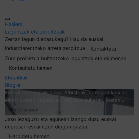
Hasiera
Laguntzak eta zerbitzuak
Zertan lagun diezazukegu?
Hau da euskal
industriarentzako arreta zerbitzua
Kontaktatu
Zure proiektua bultzatzeko laguntzak eta ekimenak
Kontsultatu hemen
Ekitaldiak
Blog-a
Euskal enpresaren bloga
Albisteak, erabilera kasuak,
elkarrizketak, laguntzak, negozio aukerak, joerak…
Blogera joan
Jaso iezaguzu eta egunean izango duzu euskal
enpresari eskaintzen diogun guztia
Harpidetu hemen