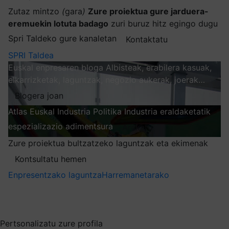
Zutaz mintzo
(
gara
)
Zure proiektua gure jarduera-
eremuekin lotuta badago
zuri buruz hitz egingo dugu
Spri Taldeko gure kanaletan
Kontaktatu
SPRI Taldea
Euskal enpresaren bloga
Albisteak, erabilera kasuak,
elkarrizketak, laguntzak, negozio aukerak, joerak…
Blogera joan
Atlas
Euskal Industria Politika
Industria eraldaketatik
espezializazio adimentsura
Arakatu
Zure proiektua bultzatzeko laguntzak eta ekimenak
Kontsultatu hemen
Enpresentzako laguntza
Harremanetarako
Nire harpidetzak
Aukeratu jaso nahi duzun informazioa
Pertsonalizatu zure profila