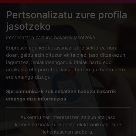
Pertsonalizatu zure profila
jasotzeko
interesatzen zaizuna bakarrik jasotzeko
Enpresen egunerokotasunaz, zure sektorea nora
doan, galdu ezin dituzun ekitaldiez, jaso ditzakezun
laguntzez, lehiakideengandik ideiak hartu edo
arrakasta eta porrotez ikasi... horren guztiaren berri
ere emango dizugu.
Spricomunica-k zuk eskatzen baduzu bakarrik
emango dizu informazioa.
Aukeratu zer interesatzen zaizun eta jaso
komunikazioak zure posta elektronikoan, zure
lehentasunen arabera.