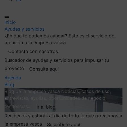
Inicio
Ayudas y servicios
¿En que te podemos ayudar?
Este es el servicio de
atención a la empresa vasca
Contacta con nosotros
Buscador de ayudas y servicios para impulsar tu
proyecto
Consulta aquí
Agenda
Blog
Blog de la empresa vasca
Noticias, casos de uso,
entrevistas, ayudas, oportunidades de negocio,
tendencias…
Ir al blog
Recíbenos y estarás al día de todo lo que ofrecemos a
la empresa vasca
Suscríbete aquí