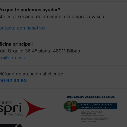
En que te podemos ayudar?
ste es el servicio de atención a la empresa vasca
ontacta con nosotros
icina principal:
lda. Urquijo 36 4ª planta 48011 Bilbao
nfo@spri.eus
léfono de atención al cliente:
00 92 93 93