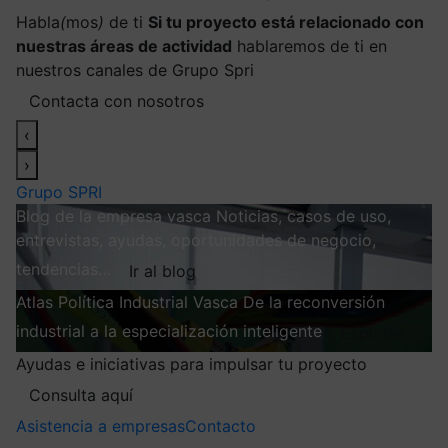
Habla
(
mos
)
de ti
Si tu proyecto está relacionado con
nuestras áreas de actividad
hablaremos de ti en
nuestros canales de Grupo Spri
Contacta con nosotros
‹
›
Grupo SPRI
Blog de la empresa vasca
Noticias, casos de uso,
entrevistas, ayudas, oportunidades de negocio,
tendencias…
Ir al blog
Atlas
Política Industrial Vasca
De la reconversión
industrial a la especialización inteligente
Explorar
Ayudas e iniciativas para impulsar tu proyecto
Consulta aquí
Asistencia a empresas
Contacto