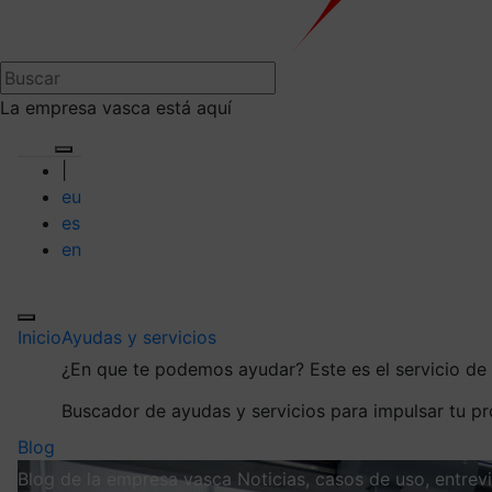
La empresa vasca está aquí
|
eu
es
en
Inicio
Ayudas y servicios
¿En que te podemos ayudar?
Este es el servicio d
Buscador de ayudas y servicios para impulsar tu p
Blog
Blog de la empresa vasca
Noticias, casos de uso, entre