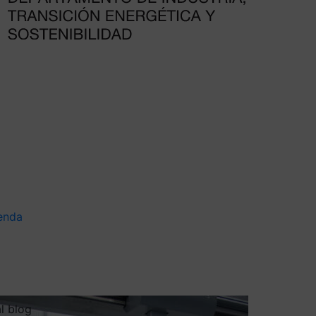
enda
al blog