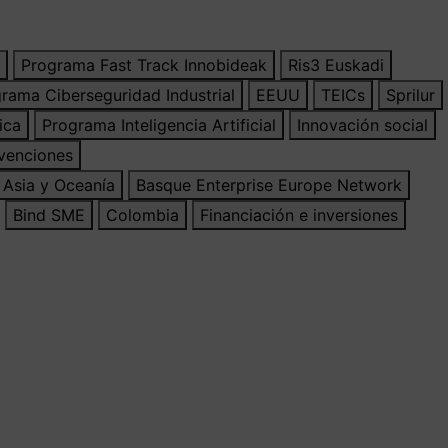
Programa Fast Track Innobideak
Ris3 Euskadi
rama Ciberseguridad Industrial
EEUU
TEICs
Sprilur
ica
Programa Inteligencia Artificial
Innovación social
venciones
Asia y Oceanía
Basque Enterprise Europe Network
Bind SME
Colombia
Financiación e inversiones