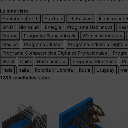
Lo más visto
Habla(mos) de ti
Start up
UP Euskadi
Industria inte
BIND
Bio salud
Energía
Programa Hazinnova
Bas
Europa
Programa Barnekintzaile
Women in industry
México
Programa Cluster
Programa Industria Digitala
Programa Competencias Digitales Profesionales
Progra
Brasil
Chile
Norteamérica
Programa Ekintzaile
Pr
India
Italia
Polonia y Ucrania
Rusia
Uruguay
Ve
1283 resultados
sobre