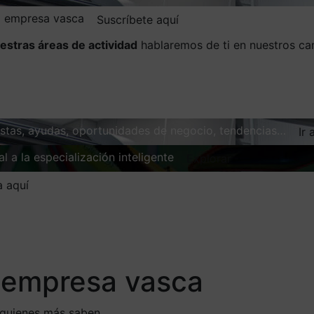
la empresa vasca
Suscríbete aquí
estras áreas de actividad
hablaremos de ti en nuestros ca
vistas, ayudas, oportunidades de negocio, tendencias…
Ir 
l a la especialización inteligente
Explorar
a aquí
a empresa vasca
 quienes más saben.