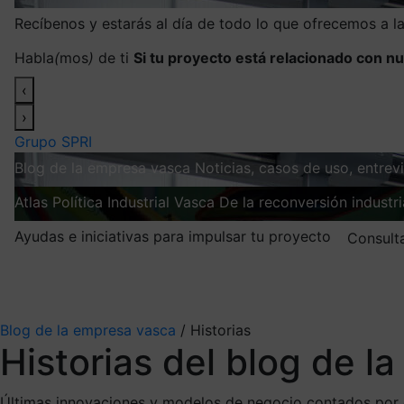
Recíbenos y estarás al día de todo lo que ofrecemos a 
Habla
(
mos
)
de ti
Si tu proyecto está relacionado con nu
‹
›
Grupo SPRI
Blog de la empresa vasca
Noticias, casos de uso, entre
Atlas
Política Industrial Vasca
De la reconversión industria
Ayudas e iniciativas para impulsar tu proyecto
Consult
Mis suscripciones
Elige la información que quieres recibir
Blog de la empresa vasca
/
Historias
Historias del blog de l
Últimas innovaciones y modelos de negocio contados por