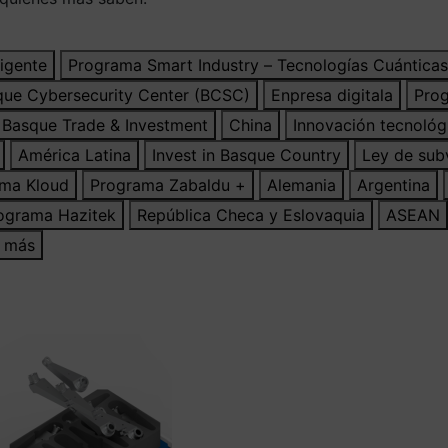
ligente
Programa Smart Industry – Tecnologías Cuánticas
que Cybersecurity Center (BCSC)
Enpresa digitala
Prog
Basque Trade & Investment
China
Innovación tecnológ
América Latina
Invest in Basque Country
Ley de sub
ma Kloud
Programa Zabaldu +
Alemania
Argentina
ograma Hazitek
República Checa y Eslovaquia
ASEAN
r más