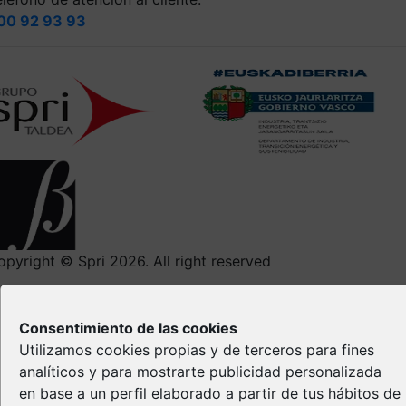
00 92 93 93
opyright © Spri 2026. All right reserved
Aviso Legal
Política de privacidad
Consentimiento de las cookies
Política de Cookies
Utilizamos cookies propias y de terceros para fines
Propiedad Intelectual
analíticos y para mostrarte publicidad personalizada
en base a un perfil elaborado a partir de tus hábitos de