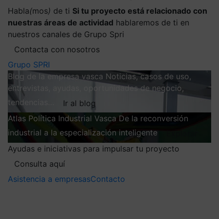
Habla
(
mos
)
de ti
Si tu proyecto está relacionado con
nuestras áreas de actividad
hablaremos de ti en
nuestros canales de Grupo Spri
Contacta con nosotros
Grupo SPRI
Blog de la empresa vasca
Noticias, casos de uso,
entrevistas, ayudas, oportunidades de negocio,
tendencias…
Ir al blog
Atlas
Política Industrial Vasca
De la reconversión
industrial a la especialización inteligente
Explorar
Ayudas e iniciativas para impulsar tu proyecto
Consulta aquí
Asistencia a empresas
Contacto
Mis suscripciones
Elige la información que quieres recibir