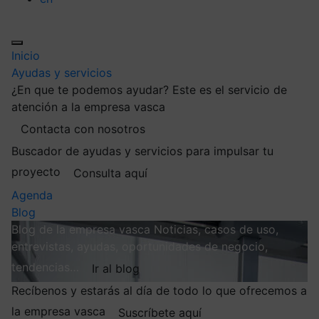
Inicio
Ayudas y servicios
¿En que te podemos ayudar?
Este es el servicio de
atención a la empresa vasca
Contacta con nosotros
Buscador de ayudas y servicios para impulsar tu
proyecto
Consulta aquí
Agenda
Blog
Blog de la empresa vasca
Noticias, casos de uso,
entrevistas, ayudas, oportunidades de negocio,
tendencias…
Ir al blog
Recíbenos y estarás al día de todo lo que ofrecemos a
la empresa vasca
Suscríbete aquí