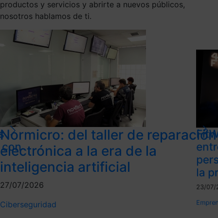
productos y servicios y abrirte a nuevos públicos,
nosotros hablamos de ti.
Normicro: del taller de reparación
s
FitW
l con
ent
electrónica a la era de la
per
inteligencia artificial
la p
27/07/2026
23/07/
Empren
Ciberseguridad