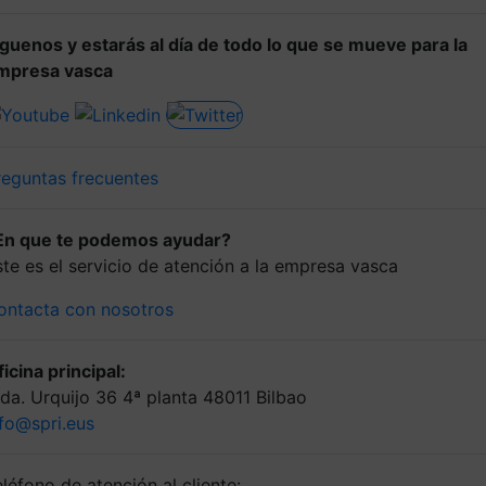
íguenos y estarás al día de todo lo que se mueve para la
mpresa vasca
reguntas frecuentes
En que te podemos ayudar?
ste es el servicio de atención a la empresa vasca
ontacta con nosotros
icina principal:
lda. Urquijo 36 4ª planta 48011 Bilbao
nfo@spri.eus
léfono de atención al cliente: