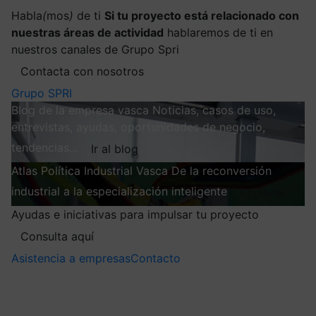
Habla
(
mos
)
de ti
Si tu proyecto está relacionado con
nuestras áreas de actividad
hablaremos de ti en
nuestros canales de Grupo Spri
Contacta con nosotros
Grupo SPRI
Blog de la empresa vasca
Noticias, casos de uso,
entrevistas, ayudas, oportunidades de negocio,
tendencias…
Ir al blog
Atlas
Política Industrial Vasca
De la reconversión
industrial a la especialización inteligente
Explorar
Ayudas e iniciativas para impulsar tu proyecto
Consulta aquí
Asistencia a empresas
Contacto
Mis suscripciones
Elige la información que quieres recibir