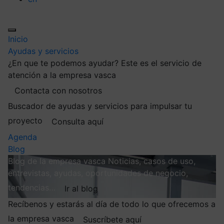
Inicio
Ayudas y servicios
¿En que te podemos ayudar?
Este es el servicio de
atención a la empresa vasca
Contacta con nosotros
Buscador de ayudas y servicios para impulsar tu
proyecto
Consulta aquí
Agenda
Blog
Blog de la empresa vasca
Noticias, casos de uso,
entrevistas, ayudas, oportunidades de negocio,
tendencias…
Ir al blog
Recíbenos y estarás al día de todo lo que ofrecemos a
la empresa vasca
Suscríbete aquí