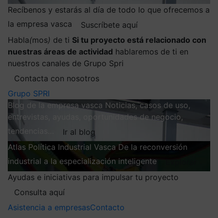
Recíbenos y estarás al día de todo lo que ofrecemos a
la empresa vasca
Suscríbete aquí
Habla
(
mos
)
de ti
Si tu proyecto está relacionado con
nuestras áreas de actividad
hablaremos de ti en
nuestros canales de Grupo Spri
Contacta con nosotros
Grupo SPRI
Blog de la empresa vasca
Noticias, casos de uso,
entrevistas, ayudas, oportunidades de negocio,
tendencias…
Ir al blog
Atlas
Política Industrial Vasca
De la reconversión
industrial a la especialización inteligente
Explorar
Ayudas e iniciativas para impulsar tu proyecto
Consulta aquí
Asistencia a empresas
Contacto