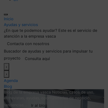
Inicio
Ayudas y servicios
¿En que te podemos ayudar?
Este es el servicio de
atención a la empresa vasca
Contacta con nosotros
Buscador de ayudas y servicios para impulsar tu
proyecto
Consulta aquí
‹
›
Agenda
Blog
Blog de la empresa vasca
Noticias, casos de uso,
entrevistas, ayudas, oportunidades de negocio,
tendencias…
Ir al blog