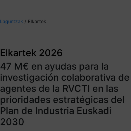
Mis suscripciones
Elige la información que quieres recibir
Laguntzak
/
Elkartek
Elkartek 2026
Apoyamos la Investigación
colaborativa realizada por los
Elkartek 2026
agentes de la RVCTI en
47 M€ en ayudas para la
tecnologías que contribuyan a
investigación colaborativa de
las prioridades estratégicas
agentes de la RVCTI en las
del Plan de Industria Euskadi
prioridades estratégicas del
2030 e impacten en la
Plan de Industria Euskadi
transformación de la economía
2030
vasca