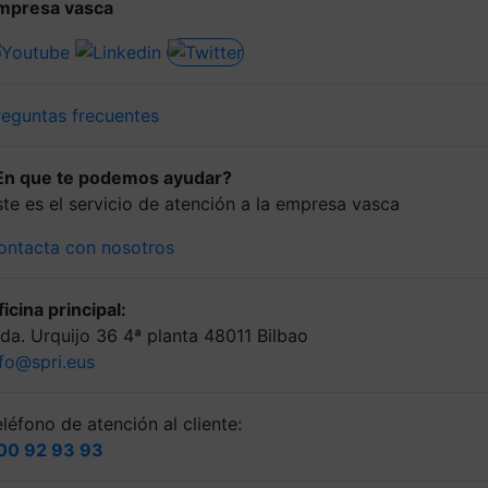
mpresa vasca
reguntas frecuentes
En que te podemos ayudar?
ste es el servicio de atención a la empresa vasca
ontacta con nosotros
icina principal:
lda. Urquijo 36 4ª planta 48011 Bilbao
nfo@spri.eus
léfono de atención al cliente:
00 92 93 93