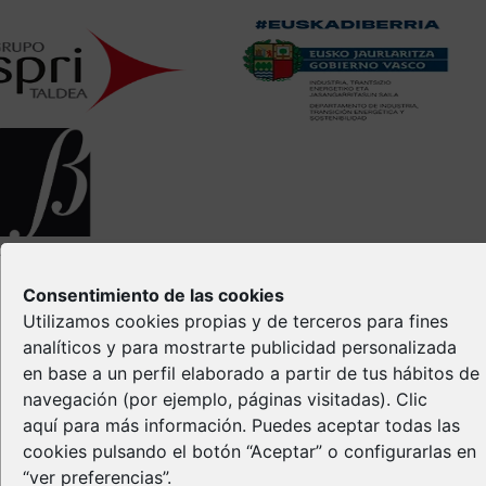
opyright © Spri 2026. All right reserved
Aviso Legal
Consentimiento de las cookies
Política de privacidad
Utilizamos cookies propias y de terceros para fines
Política de Cookies
analíticos y para mostrarte publicidad personalizada
Propiedad Intelectual
en base a un perfil elaborado a partir de tus hábitos de
navegación (por ejemplo, páginas visitadas).
Clic
aquí
para más información. Puedes aceptar todas las
cookies pulsando el botón “Aceptar” o configurarlas en
“ver preferencias”.