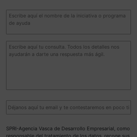
Escribe
aquí
el
nombre
de
la
Escribe
iniciativa
aquí
o
tu
programa
consulta.
de
Todos
ayuda
(Obligatorio)
los
detalles
nos
ayudarán
a
Email
(Obligatorio)
darte
una
respuesta
más
SPRI-Agencia Vasca de Desarrollo Empresarial, como
ágil.
(Obligatorio)
responsable del tratamiento de los datos, recoge sus