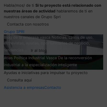
Habla
(
mos
)
de ti
Si tu proyecto está relacionado con
nuestras áreas de actividad
hablaremos de ti en
nuestros canales de Grupo Spri
Contacta con nosotros
Grupo SPRI
Blog de la empresa vasca
Noticias, casos de uso,
entrevistas, ayudas, oportunidades de negocio,
tendencias…
Ir al blog
Atlas
Política Industrial Vasca
De la reconversión
industrial a la especialización inteligente
Explorar
Ayudas e iniciativas para impulsar tu proyecto
Consulta aquí
Asistencia a empresas
Contacto
Mis suscripciones
Elige la información que quieres recibir