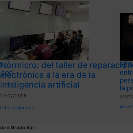
Normicro: del taller de reparación
s
FitW
l con
ent
electrónica a la era de la
per
inteligencia artificial
la p
27/07/2026
23/07/
Empren
Ciberseguridad
obre Grupo Spri