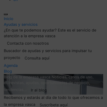
Inicio
Ayudas y servicios
¿En que te podemos ayudar?
Este es el servicio de
atención a la empresa vasca
Contacta con nosotros
Buscador de ayudas y servicios para impulsar tu
proyecto
Consulta aquí
Agenda
Blog
Blog de la empresa vasca
Noticias, casos de uso,
entrevistas, ayudas, oportunidades de negocio,
tendencias…
Ir al blog
Recíbenos y estarás al día de todo lo que ofrecemos a
la empresa vasca
Suscríbete aquí