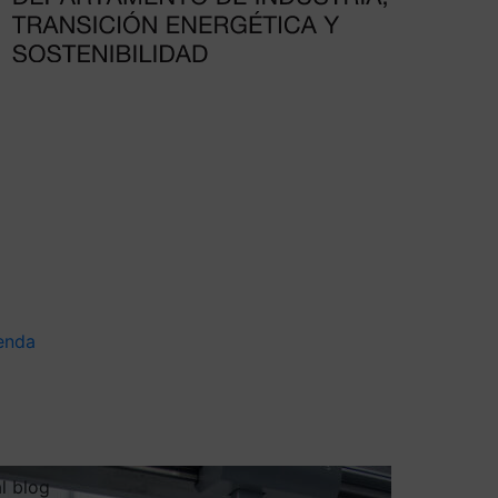
enda
al blog