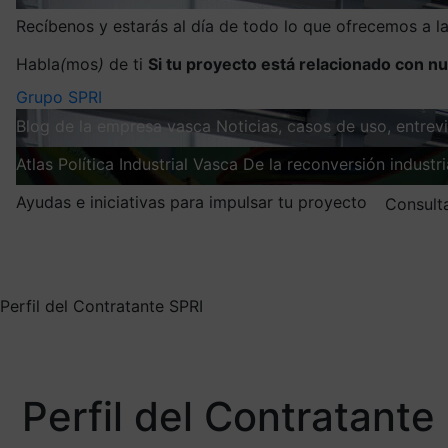
Recíbenos y estarás al día de todo lo que ofrecemos a 
Habla
(
mos
)
de ti
Si tu proyecto está relacionado con nu
Grupo SPRI
Blog de la empresa vasca
Noticias, casos de uso, entre
Atlas
Política Industrial Vasca
De la reconversión industria
Ayudas e iniciativas para impulsar tu proyecto
Consult
Mis suscripciones
Elige la información que quieres recibir
Perfil del Contratante SPRI
Perfil del Contratante