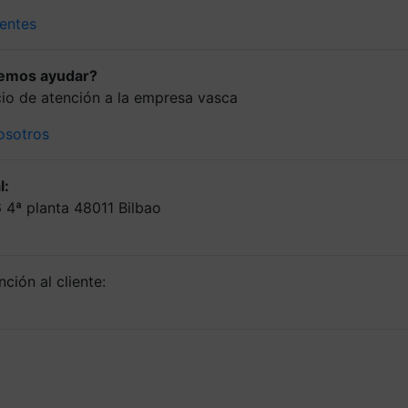
entes
demos ayudar?
icio de atención a la empresa vasca
osotros
l:
6 4ª planta 48011 Bilbao
ción al cliente: