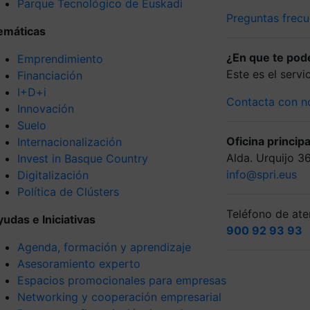
Parque Tecnológico de Euskadi
Preguntas frecu
emáticas
¿En que te po
Emprendimiento
Este es el serv
Financiación
I+D+i
Contacta con n
Innovación
Suelo
Oficina principa
Internacionalización
Alda. Urquijo 3
Invest in Basque Country
info@spri.eus
Digitalización
Política de Clústers
Teléfono de aten
yudas e Iniciativas
900 92 93 93
Agenda, formación y aprendizaje
Asesoramiento experto
Espacios promocionales para empresas
Networking y cooperación empresarial