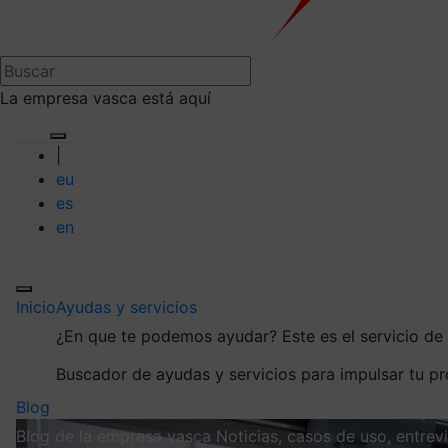
La empresa vasca está aquí
|
eu
es
en
Inicio
Ayudas y servicios
¿En que te podemos ayudar?
Este es el servicio d
Buscador de ayudas y servicios para impulsar tu p
Blog
Blog de la empresa vasca
Noticias, casos de uso, entre