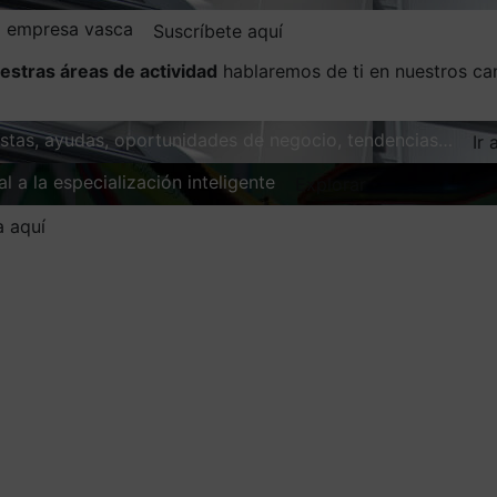
la empresa vasca
Suscríbete aquí
estras áreas de actividad
hablaremos de ti en nuestros ca
vistas, ayudas, oportunidades de negocio, tendencias…
Ir 
l a la especialización inteligente
Explorar
a aquí