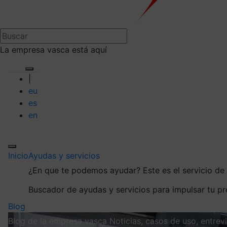
La empresa vasca está aquí
|
eu
es
en
Inicio
Ayudas y servicios
¿En que te podemos ayudar?
Este es el servicio d
Buscador de ayudas y servicios para impulsar tu p
Blog
Blog de la empresa vasca
Noticias, casos de uso, entre