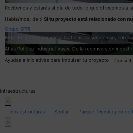
Recíbenos y estarás al día de todo lo que ofrecemos a 
Habla
(
mos
)
de ti
Si tu proyecto está relacionado con nu
Grupo SPRI
Blog de la empresa vasca
Noticias, casos de uso, entre
Atlas
Política Industrial Vasca
De la reconversión industria
Ayudas e iniciativas para impulsar tu proyecto
Consult
Mis suscripciones
Elige la información que quieres recibir
Infraestructuras
‹
Infraestructuras
Sprilur
Parque Tecnológico de 
›