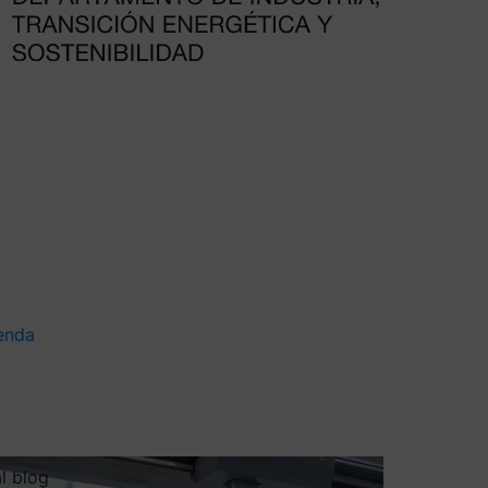
enda
al blog