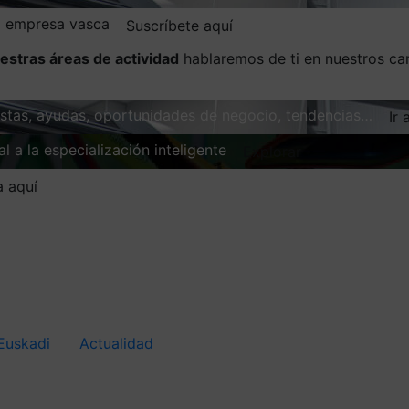
la empresa vasca
Suscríbete aquí
estras áreas de actividad
hablaremos de ti en nuestros ca
vistas, ayudas, oportunidades de negocio, tendencias…
Ir 
l a la especialización inteligente
Explorar
a aquí
Euskadi
Actualidad