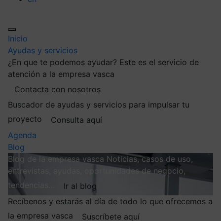
Inicio
Ayudas y servicios
¿En que te podemos ayudar?
Este es el servicio de
atención a la empresa vasca
Contacta con nosotros
Buscador de ayudas y servicios para impulsar tu
proyecto
Consulta aquí
Agenda
Blog
Blog de la empresa vasca
Noticias, casos de uso,
entrevistas, ayudas, oportunidades de negocio,
tendencias…
Ir al blog
Recíbenos y estarás al día de todo lo que ofrecemos a
la empresa vasca
Suscríbete aquí