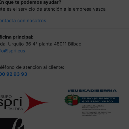
En que te podemos ayudar?
ste es el servicio de atención a la empresa vasca
ontacta con nosotros
icina principal:
lda. Urquijo 36 4ª planta 48011 Bilbao
nfo@spri.eus
léfono de atención al cliente:
00 92 93 93