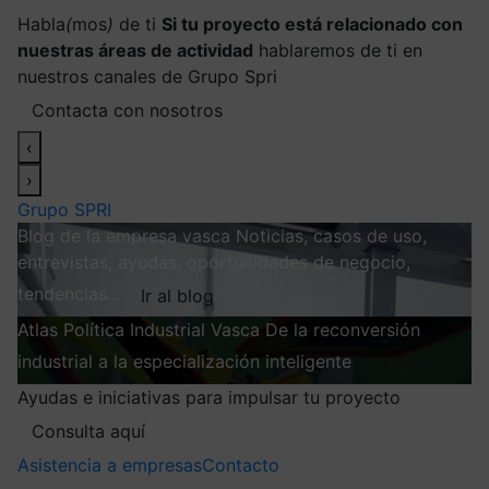
Habla
(
mos
)
de ti
Si tu proyecto está relacionado con
nuestras áreas de actividad
hablaremos de ti en
nuestros canales de Grupo Spri
Contacta con nosotros
‹
›
Grupo SPRI
Blog de la empresa vasca
Noticias, casos de uso,
entrevistas, ayudas, oportunidades de negocio,
tendencias…
Ir al blog
Atlas
Política Industrial Vasca
De la reconversión
industrial a la especialización inteligente
Explorar
Ayudas e iniciativas para impulsar tu proyecto
Consulta aquí
Asistencia a empresas
Contacto