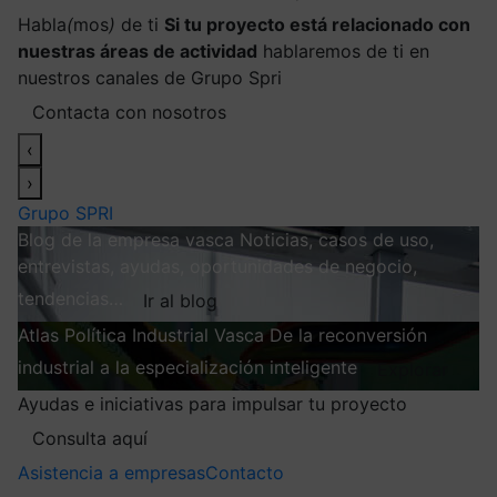
Habla
(
mos
)
de ti
Si tu proyecto está relacionado con
nuestras áreas de actividad
hablaremos de ti en
nuestros canales de Grupo Spri
Contacta con nosotros
‹
›
Grupo SPRI
Blog de la empresa vasca
Noticias, casos de uso,
entrevistas, ayudas, oportunidades de negocio,
tendencias…
Ir al blog
Atlas
Política Industrial Vasca
De la reconversión
industrial a la especialización inteligente
Explorar
Ayudas e iniciativas para impulsar tu proyecto
Consulta aquí
Asistencia a empresas
Contacto