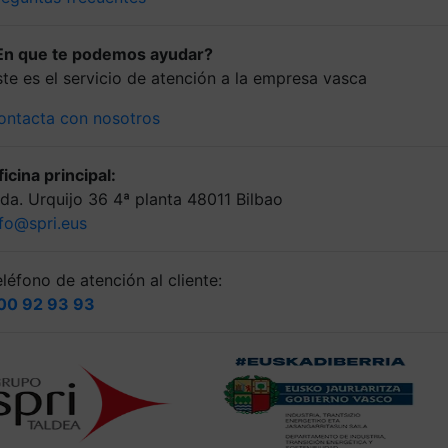
En que te podemos ayudar?
ste es el servicio de atención a la empresa vasca
ontacta con nosotros
icina principal:
lda. Urquijo 36 4ª planta 48011 Bilbao
nfo@spri.eus
léfono de atención al cliente:
00 92 93 93