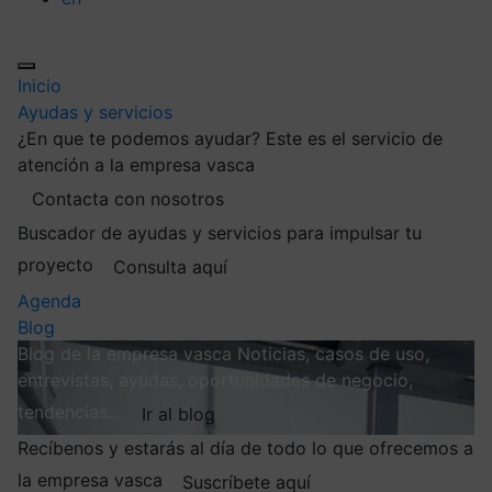
Inicio
Ayudas y servicios
¿En que te podemos ayudar?
Este es el servicio de
atención a la empresa vasca
Contacta con nosotros
Buscador de ayudas y servicios para impulsar tu
proyecto
Consulta aquí
Agenda
Blog
Blog de la empresa vasca
Noticias, casos de uso,
entrevistas, ayudas, oportunidades de negocio,
tendencias…
Ir al blog
Recíbenos y estarás al día de todo lo que ofrecemos a
la empresa vasca
Suscríbete aquí