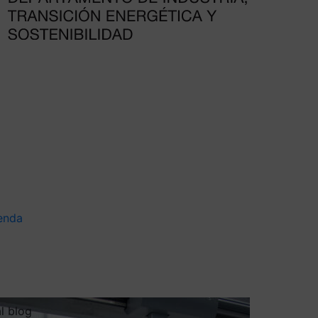
enda
al blog