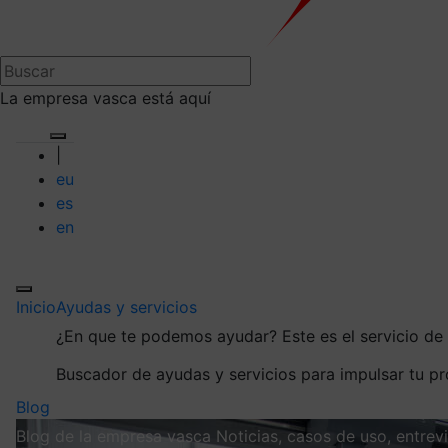
La empresa vasca está aquí
|
eu
es
en
Inicio
Ayudas y servicios
¿En que te podemos ayudar?
Este es el servicio d
Buscador de ayudas y servicios para impulsar tu p
Blog
Blog de la empresa vasca
Noticias, casos de uso, entre