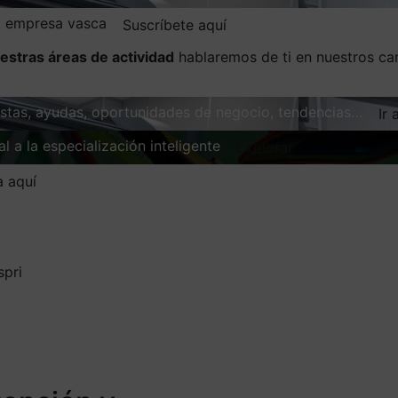
la empresa vasca
Suscríbete aquí
estras áreas de actividad
hablaremos de ti en nuestros ca
vistas, ayudas, oportunidades de negocio, tendencias…
Ir 
l a la especialización inteligente
Explorar
a aquí
spri