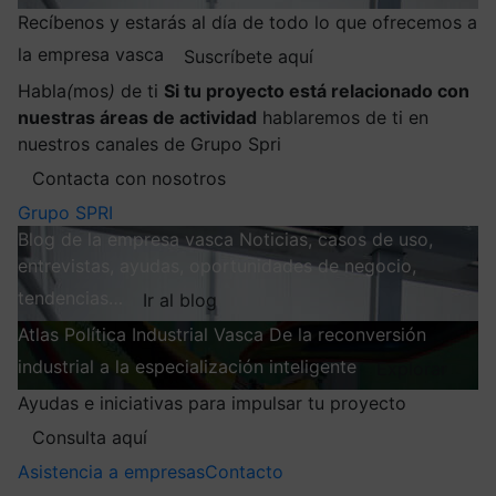
Recíbenos y estarás al día de todo lo que ofrecemos a
la empresa vasca
Suscríbete aquí
Habla
(
mos
)
de ti
Si tu proyecto está relacionado con
nuestras áreas de actividad
hablaremos de ti en
nuestros canales de Grupo Spri
Contacta con nosotros
Grupo SPRI
Blog de la empresa vasca
Noticias, casos de uso,
entrevistas, ayudas, oportunidades de negocio,
tendencias…
Ir al blog
Atlas
Política Industrial Vasca
De la reconversión
industrial a la especialización inteligente
Explorar
Ayudas e iniciativas para impulsar tu proyecto
Consulta aquí
Asistencia a empresas
Contacto