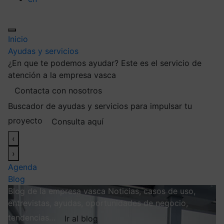
Inicio
Ayudas y servicios
¿En que te podemos ayudar?
Este es el servicio de
atención a la empresa vasca
Contacta con nosotros
Buscador de ayudas y servicios para impulsar tu
proyecto
Consulta aquí
‹
›
Agenda
Blog
Blog de la empresa vasca
Noticias, casos de uso,
entrevistas, ayudas, oportunidades de negocio,
tendencias…
Ir al blog