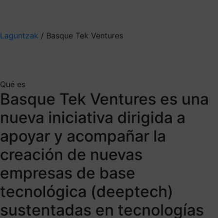
Mis suscripciones
Elige la información que quieres recibir
Laguntzak
/
Basque Tek Ventures
Basque Tek
Ventures
Qué es
Basque Tek Ventures es una
nueva iniciativa dirigida a
Un catalizador que transforma
apoyar y acompañar la
los descubrimientos científicos
creación de nuevas
en nuevos proyectos
empresas de base
empresariales
tecnológica (deeptech)
sustentadas en tecnologías
¿Te interesa?