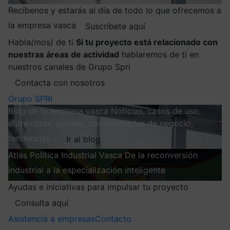
Recíbenos y estarás al día de todo lo que ofrecemos a
la empresa vasca
Suscríbete aquí
Habla
(
mos
)
de ti
Si tu proyecto está relacionado con
nuestras áreas de actividad
hablaremos de ti en
nuestros canales de Grupo Spri
Contacta con nosotros
Grupo SPRI
Blog de la empresa vasca
Noticias, casos de uso,
entrevistas, ayudas, oportunidades de negocio,
tendencias…
Ir al blog
Atlas
Política Industrial Vasca
De la reconversión
industrial a la especialización inteligente
Explorar
Ayudas e iniciativas para impulsar tu proyecto
Consulta aquí
Asistencia a empresas
Contacto