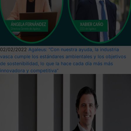
02/02/2022
Agaleus: “Con nuestra ayuda, la industria
vasca cumple los estándares ambientales y los objetivos
de sostenibilidad, lo que la hace cada día más más
innovadora y competitiva”