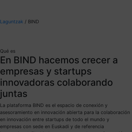
Mis suscripciones
Elige la información que quieres recibir
Laguntzak
/
BIND
BIND
Qué es
El programa de innovación
En BIND hacemos crecer a
abierta de industria
empresas y startups
inteligente para startups y
innovadoras colaborando
empresas Venture Client de
juntas
Euskadi
La plataforma BIND es el espacio de conexión y
asesoramiento en innovación abierta para la colaboración
En la plataforma BIND conectamos a startups disruptivas
en innovación entre startups de todo el mundo y
y empresas referentes en la industria para desarrollar
empresas con sede en Euskadi y de referencia
proyectos de innovación abierta. Con BIND, las startups