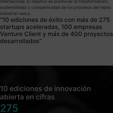
internacional. El objetivo es promover la transformación,
consiguen clientes de referencia con los que validar sus
sostenibilidad y competitividad de los procesos del tejido
soluciones en el ecosistema de industria vasca y las
industrial vasco.
empresas aceleran su innovación, transformación digital y
“10 ediciones de éxito con más de 275
eficiencia
startups aceleradas, 100 empresas
Venture Client y más de 400 proyectos
Inscríbete
desarrollados”
Convocatoria abierta hasta el 4 de septiembre a mediodía
10 ediciones de innovación
abierta en cifras
275