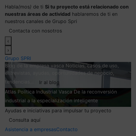
Habla
(
mos
)
de ti
Si tu proyecto está relacionado con
nuestras áreas de actividad
hablaremos de ti en
nuestros canales de Grupo Spri
Contacta con nosotros
‹
›
Grupo SPRI
Blog de la empresa vasca
Noticias, casos de uso,
entrevistas, ayudas, oportunidades de negocio,
tendencias…
Ir al blog
Atlas
Política Industrial Vasca
De la reconversión
industrial a la especialización inteligente
Explorar
Ayudas e iniciativas para impulsar tu proyecto
Consulta aquí
Asistencia a empresas
Contacto