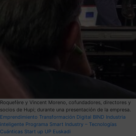
Roquefère y Vincent Moreno, cofundadores, directores y
socios de Hupi; durante una presentación de la empresa.
Emprendimiento
Transformación Digital
BIND
Industria
inteligente
Programa Smart Industry – Tecnologías
Cuánticas
Start up
UP Euskadi