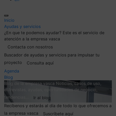
Inicio
Ayudas y servicios
¿En que te podemos ayudar?
Este es el servicio de
atención a la empresa vasca
Contacta con nosotros
Buscador de ayudas y servicios para impulsar tu
proyecto
Consulta aquí
Agenda
Blog
Blog de la empresa vasca
Noticias, casos de uso,
entrevistas, ayudas, oportunidades de negocio,
tendencias…
Ir al blog
Recíbenos y estarás al día de todo lo que ofrecemos a
la empresa vasca
Suscríbete aquí