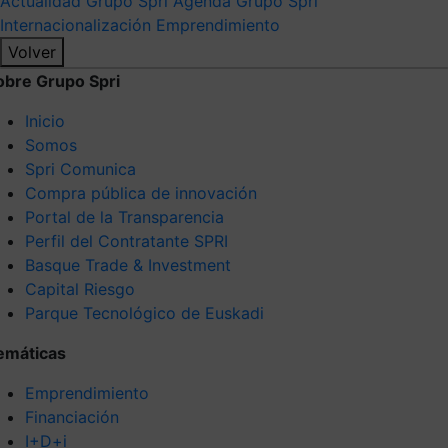
Actualidad Grupo Spri
Agenda Grupo Spri
Internacionalización
Emprendimiento
Volver
obre Grupo Spri
Inicio
Somos
Spri Comunica
Compra pública de innovación
Portal de la Transparencia
Perfil del Contratante SPRI
Basque Trade & Investment
Capital Riesgo
Parque Tecnológico de Euskadi
emáticas
Emprendimiento
Financiación
I+D+i