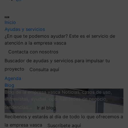
Inicio
Ayudas y servicios
¿En que te podemos ayudar?
Este es el servicio de
atención a la empresa vasca
Contacta con nosotros
Buscador de ayudas y servicios para impulsar tu
proyecto
Consulta aquí
Agenda
Blog
Blog de la empresa vasca
Noticias, casos de uso,
entrevistas, ayudas, oportunidades de negocio,
tendencias…
Ir al blog
Recíbenos y estarás al día de todo lo que ofrecemos a
la empresa vasca
Suscríbete aquí