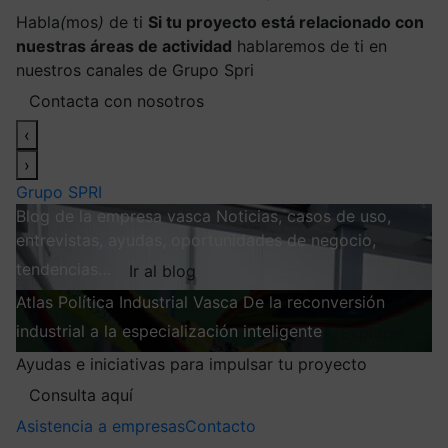
Habla
(
mos
)
de ti
Si tu proyecto está relacionado con
nuestras áreas de actividad
hablaremos de ti en
nuestros canales de Grupo Spri
Contacta con nosotros
‹
›
Grupo SPRI
Blog de la empresa vasca
Noticias, casos de uso,
entrevistas, ayudas, oportunidades de negocio,
tendencias…
Ir al blog
Atlas
Política Industrial Vasca
De la reconversión
industrial a la especialización inteligente
Explorar
Ayudas e iniciativas para impulsar tu proyecto
Consulta aquí
Asistencia a empresas
Contacto