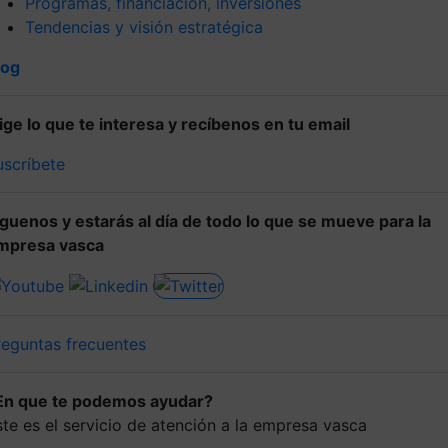
Programas, financiación, inversiones
Tendencias y visión estratégica
log
lige lo que te interesa y recíbenos en tu email
uscríbete
íguenos y estarás al día de todo lo que se mueve para la
mpresa vasca
reguntas frecuentes
En que te podemos ayudar?
ste es el servicio de atención a la empresa vasca