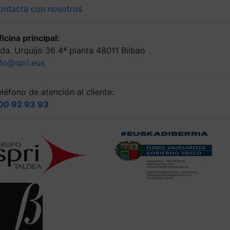
ontacta con nosotros
icina principal:
lda. Urquijo 36 4ª planta 48011 Bilbao
nfo@spri.eus
léfono de atención al cliente:
00 92 93 93