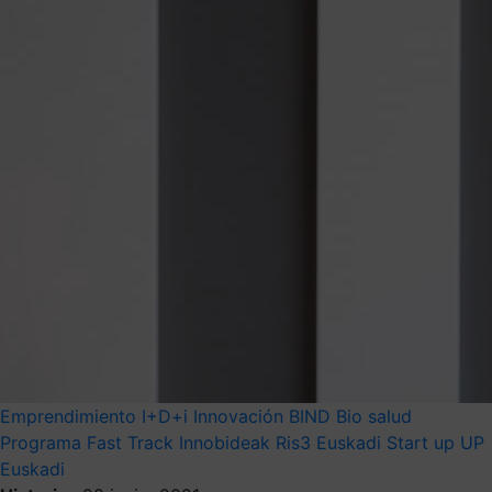
Emprendimiento
I+D+i
Innovación
BIND
Bio salud
Programa Fast Track Innobideak
Ris3 Euskadi
Start up
UP
Euskadi