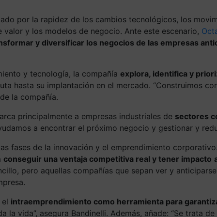
ado por la rapidez de los cambios tecnológicos, los movim
valor y los modelos de negocio. Ante este escenario,
Octa
nsformar y diversificar los negocios de las empresas ant
miento y tecnología, la compañía
explora, identifica y prio
ruta hasta su implantación en el mercado. “Construimos co
 de la compañía.
barca principalmente a empresas industriales de
sectores co
yudamos a encontrar el próximo negocio y gestionar y reducir
las fases de la innovación y el emprendimiento corporativo.
a
conseguir una ventaja competitiva real y tener impacto
ncillo, pero aquellas compañías que sepan ver y anticipars
mpresa.
 el
intraemprendimiento como herramienta para garantiza
 la vida”, asegura Bandinelli. Además, añade: “Se trata de