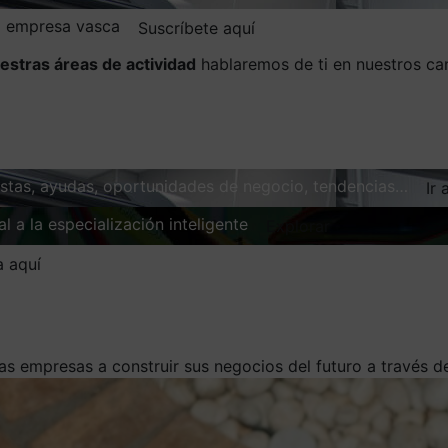
la empresa vasca
Suscríbete aquí
estras áreas de actividad
hablaremos de ti en nuestros ca
vistas, ayudas, oportunidades de negocio, tendencias…
Ir 
l a la especialización inteligente
Explorar
a aquí
las empresas a construir sus negocios del futuro a través 