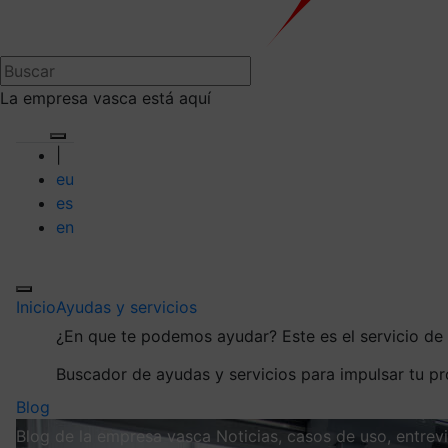
La empresa vasca está aquí
|
eu
es
en
Inicio
Ayudas y servicios
¿En que te podemos ayudar?
Este es el servicio d
Buscador de ayudas y servicios para impulsar tu p
Blog
Blog de la empresa vasca
Noticias, casos de uso, entre