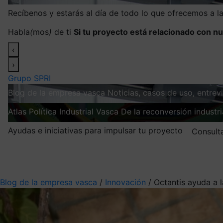
Recíbenos y estarás al día de todo lo que ofrecemos a 
Habla
(
mos
)
de ti
Si tu proyecto está relacionado con nu
‹
›
Grupo SPRI
Blog de la empresa vasca
Noticias, casos de uso, entre
Atlas
Política Industrial Vasca
De la reconversión industria
Ayudas e iniciativas para impulsar tu proyecto
Consult
Mis suscripciones
Elige la información que quieres recibir
Blog de la empresa vasca
/
Innovación
/
Octantis ayuda a 