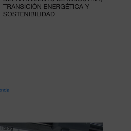
enda
al blog