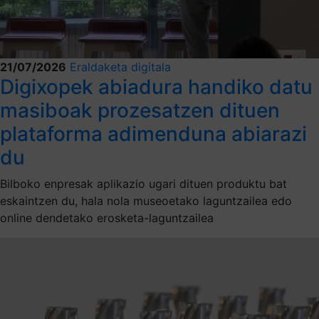
21/07/2026
Eraldaketa digitala
Digixopek abiadura handiko datu
masiboak prozesatzen dituen
plataforma adimenduna abiarazi
du
Bilboko enpresak aplikazio ugari dituen produktu bat
eskaintzen du, hala nola museoetako laguntzailea edo
online dendetako erosketa-laguntzailea