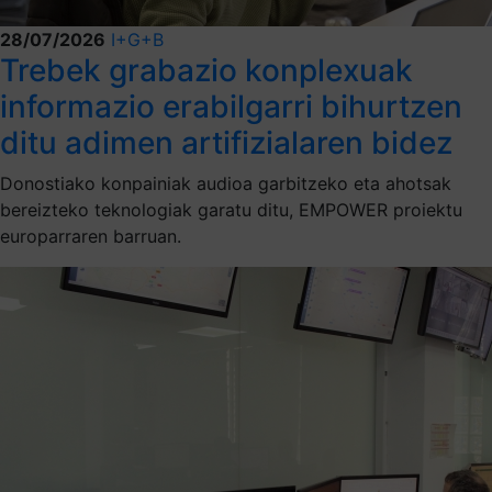
28/07/2026
I+G+B
Trebek grabazio konplexuak
informazio erabilgarri bihurtzen
ditu adimen artifizialaren bidez
Donostiako konpainiak audioa garbitzeko eta ahotsak
bereizteko teknologiak garatu ditu, EMPOWER proiektu
europarraren barruan.