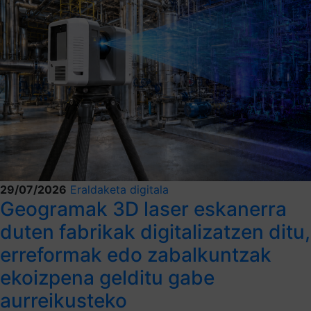
29/07/2026
Eraldaketa digitala
Geogramak 3D laser eskanerra
duten fabrikak digitalizatzen ditu,
erreformak edo zabalkuntzak
ekoizpena gelditu gabe
aurreikusteko