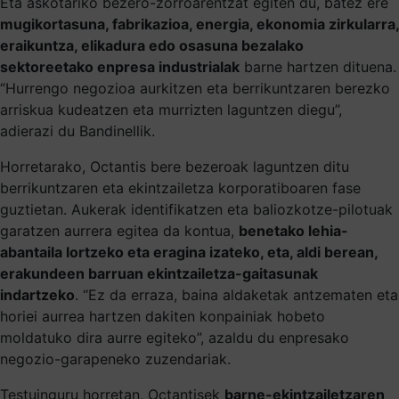
Eta askotariko bezero-zorroarentzat egiten du, batez ere
mugikortasuna, fabrikazioa, energia, ekonomia zirkularra,
eraikuntza, elikadura edo osasuna bezalako
sektoreetako enpresa industrialak
barne hartzen dituena.
“Hurrengo negozioa aurkitzen eta berrikuntzaren berezko
arriskua kudeatzen eta murrizten laguntzen diegu”,
adierazi du Bandinellik.
Horretarako, Octantis bere bezeroak laguntzen ditu
berrikuntzaren eta ekintzailetza korporatiboaren fase
guztietan. Aukerak identifikatzen eta baliozkotze-pilotuak
garatzen aurrera egitea da kontua,
benetako lehia-
abantaila lortzeko eta eragina izateko, eta, aldi berean,
erakundeen barruan ekintzailetza-gaitasunak
indartzeko
. “Ez da erraza, baina aldaketak antzematen eta
horiei aurrea hartzen dakiten konpainiak hobeto
moldatuko dira aurre egiteko”, azaldu du enpresako
negozio-garapeneko zuzendariak.
Testuinguru horretan, Octantisek
barne-ekintzailetzaren