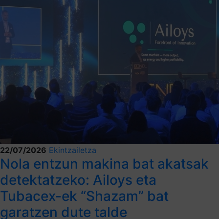
22/07/2026
Ekintzailetza
Nola entzun makina bat akatsak
detektatzeko: Ailoys eta
Tubacex-ek “Shazam” bat
garatzen dute talde