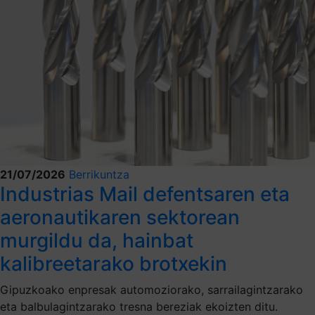
21/07/2026
Berrikuntza
Industrias Mail defentsaren eta
aeronautikaren sektorean
murgildu da, hainbat
kalibreetarako brotxekin
Gipuzkoako enpresak automoziorako, sarrailagintzarako
eta balbulagintzarako tresna bereziak ekoizten ditu.