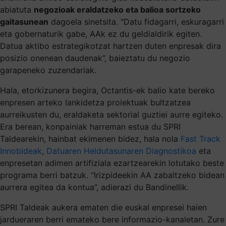
abiatuta
negozioak eraldatzeko eta balioa sortzeko
gaitasunean
dagoela sinetsita. “Datu fidagarri, eskuragarri
eta gobernaturik gabe, AAk ez du geldialdirik egiten.
Datua aktibo estrategikotzat hartzen duten enpresak dira
posizio onenean daudenak”, baieztatu du negozio
garapeneko zuzendariak.
Hala, etorkizunera begira, Octantis-ek balio kate bereko
enpresen arteko lankidetza proiektuak bultzatzea
aurreikusten du, eraldaketa sektorial guztiei aurre egiteko.
Era berean, konpainiak harreman estua du SPRI
Taldearekin, hainbat ekimenen bidez, hala nola
Fast Track
Innobideak
,
Datuaren Heldutasunaren Diagnostikoa
eta
enpresetan adimen artifiziala ezartzearekin lotutako beste
programa berri batzuk. “Irizpideekin AA zabaltzeko bidean
aurrera egitea da kontua”, adierazi du Bandinellik.
SPRI Taldeak aukera ematen die euskal enpresei haien
jardueraren berri emateko bere informazio-kanaletan. Zure