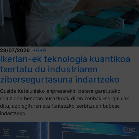
23/07/2026
I+G+B
Ikerlan-ek teknologia kuantikoa
txertatu du industriaren
zibersegurtasuna indartzeko
Quside Kataluniako enpresarekin batera garatutako
soluzioak benetan ausazkoak diren zenbaki-sorgailuak
ditu, azpiegituren eta funtsezko zerbitzuen babesa
indartzeko.