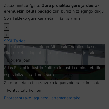
Zutaz mintzo
(
gara
)
Zure proiektua gure jarduera-
eremuekin lotuta badago
zuri buruz hitz egingo dugu
Spri Taldeko gure kanaletan
Kontaktatu
‹
›
SPRI Taldea
Euskal enpresaren bloga
Albisteak, erabilera kasuak,
elkarrizketak, laguntzak, negozio aukerak, joerak…
Blogera joan
Atlas
Euskal Industria Politika
Industria eraldaketatik
espezializazio adimentsura
Arakatu
Zure proiektua bultzatzeko laguntzak eta ekimenak
Kontsultatu hemen
Enpresentzako laguntza
Harremanetarako
Nire harpidetzak