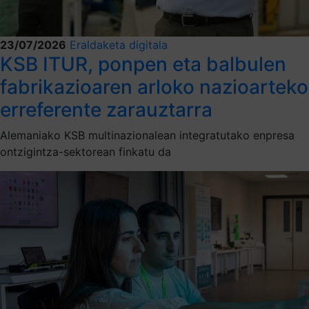
23/07/2026
Eraldaketa digitala
KSB ITUR, ponpen eta balbulen
fabrikazioaren arloko nazioarteko
erreferente zarauztarra
Alemaniako KSB multinazionalean integratutako enpresa
ontzigintza-sektorean finkatu da