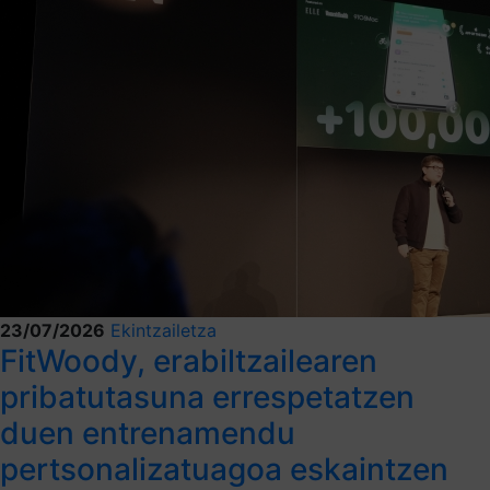
23/07/2026
Ekintzailetza
FitWoody, erabiltzailearen
pribatutasuna errespetatzen
duen entrenamendu
pertsonalizatuagoa eskaintzen