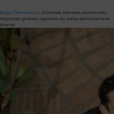
Aukeratu jaso nahi duzun informazioa
Bloga
/
Berrikuntza
/
Octantisek enpresen etorkizuneko
negozioak garatzen laguntzen du, barne-ekintzailetzaren
bitartez