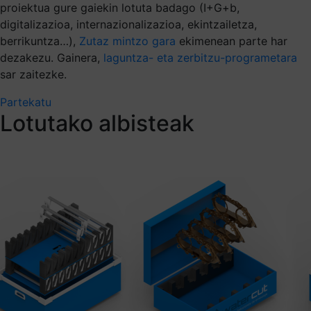
proiektua gure gaiekin lotuta badago (I+G+b,
digitalizazioa, internazionalizazioa, ekintzailetza,
berrikuntza…),
Zutaz mintzo gara
ekimenean parte har
dezakezu. Gainera,
laguntza- eta zerbitzu-programetara
sar zaitezke.
Partekatu
Lotutako albisteak