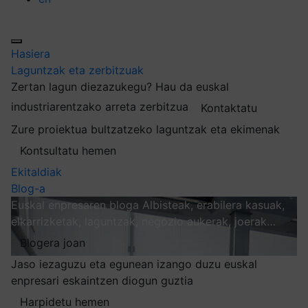
Hasiera
Laguntzak eta zerbitzuak
Zertan lagun diezazukegu?
Hau da euskal
industriarentzako arreta zerbitzua
Kontaktatu
Zure proiektua bultzatzeko laguntzak eta ekimenak
Kontsultatu hemen
Ekitaldiak
Blog-a
Euskal enpresaren bloga
Albisteak, erabilera kasuak,
elkarrizketak, laguntzak, negozio aukerak, joerak…
Blogera joan
Jaso iezaguzu eta egunean izango duzu euskal
enpresari eskaintzen diogun guztia
Harpidetu hemen