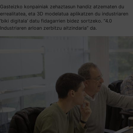
Gasteizko konpainiak zehaztasun handiz atzematen du
errealitatea, eta 3D modelatua aplikatzen du industriaren
‘biki digitala’ datu fidagarrien bidez sortzeko. “4.0
Industriaren arloan zerbitzu aitzindaria” da.