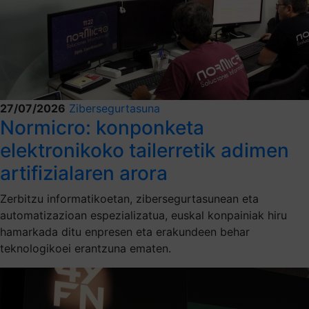
27/07/2026
Zibersegurtasuna
Normicro: konponketa
elektronikoko tailerretik adimen
artifizialaren arora
Zerbitzu informatikoetan, zibersegurtasunean eta
automatizazioan espezializatua, euskal konpainiak hiru
hamarkada ditu enpresen eta erakundeen behar
teknologikoei erantzuna ematen.