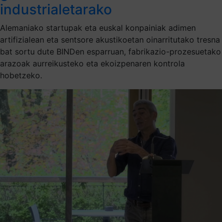
industrialetarako
Alemaniako startupak eta euskal konpainiak adimen
artifizialean eta sentsore akustikoetan oinarritutako tresna
bat sortu dute BINDen esparruan, fabrikazio-prozesuetako
arazoak aurreikusteko eta ekoizpenaren kontrola
hobetzeko.