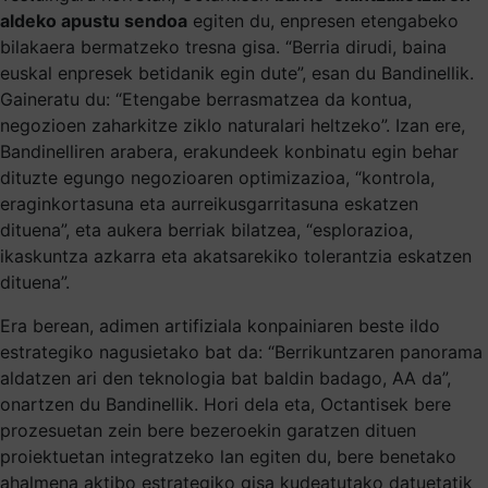
aldeko apustu sendoa
egiten du, enpresen etengabeko
bilakaera bermatzeko tresna gisa. “Berria dirudi, baina
euskal enpresek betidanik egin dute”, esan du Bandinellik.
Gaineratu du: “Etengabe berrasmatzea da kontua,
negozioen zaharkitze ziklo naturalari heltzeko”. Izan ere,
Bandinelliren arabera, erakundeek konbinatu egin behar
dituzte egungo negozioaren optimizazioa, “kontrola,
eraginkortasuna eta aurreikusgarritasuna eskatzen
dituena”, eta aukera berriak bilatzea, “esplorazioa,
ikaskuntza azkarra eta akatsarekiko tolerantzia eskatzen
dituena”.
Era berean, adimen artifiziala konpainiaren beste ildo
estrategiko nagusietako bat da: “Berrikuntzaren panorama
aldatzen ari den teknologia bat baldin badago, AA da”,
onartzen du Bandinellik. Hori dela eta, Octantisek bere
prozesuetan zein bere bezeroekin garatzen dituen
proiektuetan integratzeko lan egiten du, bere benetako
ahalmena aktibo estrategiko gisa kudeatutako datuetatik