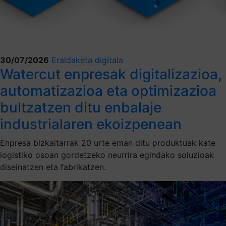
30/07/2026
Eraldaketa digitala
Watercut enpresak digitalizazioa,
automatizazioa eta optimizazioa
bultzatzen ditu enbalaje
industrialaren ekoizpenean
Enpresa bizkaitarrak 20 urte eman ditu produktuak kate
logistiko osoan gordetzeko neurrira egindako soluzioak
diseinatzen eta fabrikatzen.