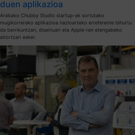
duen aplikazioa
Arabako Chubby Studio startup-ak sortutako
mugikorrerako aplikazioa nazioarteko erreferente bihurtu
da berrikuntzari, diseinuari eta Apple-ren etengabeko
aitortzari esker.