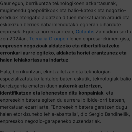
Gaur egun, berrikuntza teknologikoen azkartasunak,
mugimendu geopolitikoek eta balio-kateak eta negozio-
ereduak etengabe aldatzen dituen merkatuaren araudi eta
eskakizun berriek nabarmendutako egoeran dihardute
enpresek. Egoera horren aurrean,
Octantis
Zamudion sortu
zen 2024an,
Tecnalia Groupen
lehen enpresa-ekimen gisa,
enpresen negozioak aldatzeko eta dibertsifikatzeko
erronkari aurre egiteko, aldaketa horiei erantzunez eta
haien lehiakortasuna indartuz
.
Hala, berrikuntzan, ekintzailetzan eta teknologian
espezializatutako lantalde baten eskutik, teknologiak balio
bereizgarria ematen duen
aukerak aztertzen,
identifikatzen eta lehenesten ditu konpainiak
, eta
enpresekin batera egiten du aurrera ibilbide-orri batean,
merkatuan ezarri arte. “Enpresekin batera garatzen dugu
haien etorkizuneko lehia-abantaila”, dio Sergio Bandinellik,
enpresako negozio-garapeneko zuzendariak.