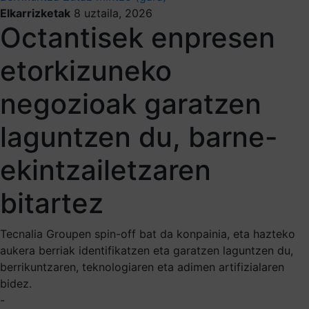
Elkarrizketak
8 uztaila, 2026
Octantisek enpresen
etorkizuneko
negozioak garatzen
laguntzen du, barne-
ekintzailetzaren
bitartez
Tecnalia Groupen spin-off bat da konpainia, eta hazteko
aukera berriak identifikatzen eta garatzen laguntzen du,
berrikuntzaren, teknologiaren eta adimen artifizialaren
bidez.
-