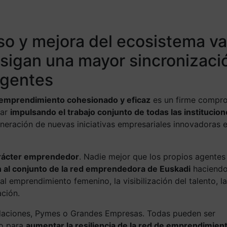
co
so y mejora del ecosistema v
igan una mayor sincronizaci
agentes
emprendimiento cohesionado y eficaz
es un firme compr
uar
impulsando el trabajo conjunto de todas las institucion
neración de nuevas iniciativas empresariales innovadoras e
rácter emprendedor
. Nadie mejor que los propios agentes
 al conjunto de la red emprendedora de Euskadi
haciendo
 al emprendimiento femenino, la visibilización del talento, la
ación.
daciones, Pymes o Grandes Empresas. Todas pueden ser
do para
aumentar la resiliencia de la red de emprendimien