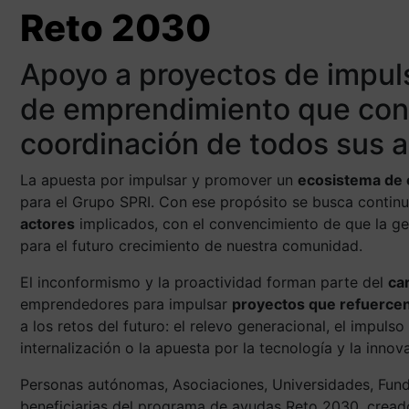
Reto 2030
emprendimiento vas
Apoyo a proyectos de impul
Plazo cerrado
de emprendimiento que cons
coordinación de todos sus 
La apuesta por impulsar y promover un
ecosistema de 
para el Grupo SPRI. Con ese propósito se busca contin
actores
implicados, con el convencimiento de que la ge
para el futuro crecimiento de nuestra comunidad.
El inconformismo y la proactividad forman parte del
ca
emprendedores para impulsar
proyectos que refuercen
a los retos del futuro: el relevo generacional, el impulso
internalización o la apuesta por la tecnología y la innov
Personas autónomas, Asociaciones, Universidades, Fun
beneficiarias del programa de ayudas Reto 2030, crea