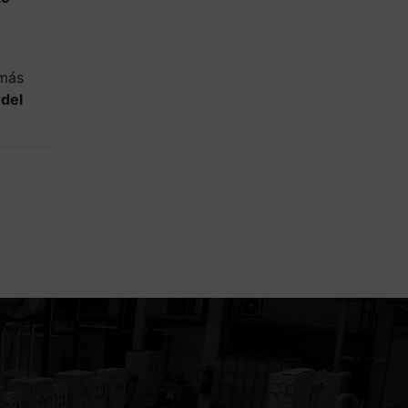
 más
 del