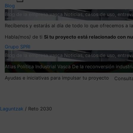
Blog
Blog de la empresa vasca
Noticias, casos de uso, entre
Recíbenos y estarás al día de todo lo que ofrecemos a 
Habla
(
mos
)
de ti
Si tu proyecto está relacionado con nu
Grupo SPRI
Blog de la empresa vasca
Noticias, casos de uso, entre
Atlas
Política Industrial Vasca
De la reconversión industria
Ayudas e iniciativas para impulsar tu proyecto
Consult
Mis suscripciones
Elige la información que quieres recibir
Laguntzak
/
Reto 2030
Reto 2030
Impulso a la colabora