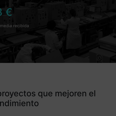
3
€
media recibida
proyectos que mejoren el
ndimiento