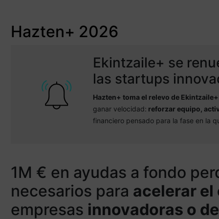
tecnológica de Euska
Hazten+ 2026
Accede a tu expediente. Entra aquí.
Plazo cerrado
Ekintzaile+ se renu
las startups innov
Hazten+ toma el relevo de Ekintzaile+
ganar velocidad:
reforzar equipo, acti
financiero pensado para la fase en la qu
1M € en ayudas a fondo perd
necesarios para
acelerar el
empresas
innovadoras o de