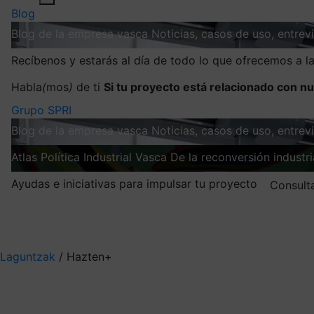
Blog
Blog de la empresa vasca
Noticias, casos de uso, entre
Recíbenos y estarás al día de todo lo que ofrecemos a 
Habla
(
mos
)
de ti
Si tu proyecto está relacionado con nu
Grupo SPRI
Blog de la empresa vasca
Noticias, casos de uso, entre
Atlas
Política Industrial Vasca
De la reconversión industria
Ayudas e iniciativas para impulsar tu proyecto
Consult
Mis suscripciones
Elige la información que quieres recibir
Laguntzak
/
Hazten+
Hazten+ 2026
Apoyamos con hasta 1