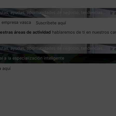
vistas, ayudas, oportunidades de negocio, tendencias…
Ir 
la empresa vasca
Suscríbete aquí
estras áreas de actividad
hablaremos de ti en nuestros ca
vistas, ayudas, oportunidades de negocio, tendencias…
Ir 
l a la especialización inteligente
Explorar
a aquí
00.000€ a startups i