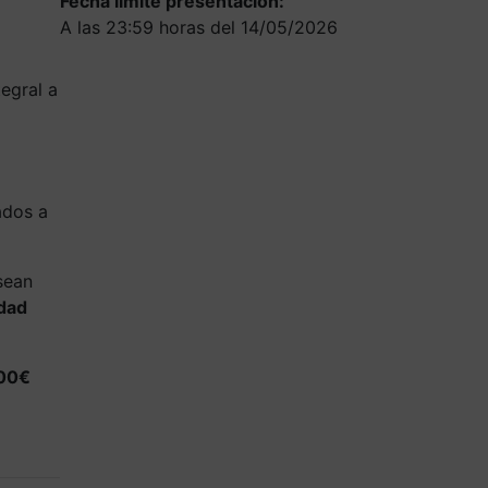
Fecha límite presentación:
A las 23:59 horas del 14/05/2026
egral a
ados a
sean
edad
000€