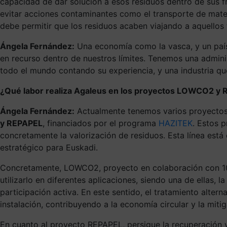
capacidad de dar solución a esos residuos dentro de sus 
evitar acciones contaminantes como el transporte de mater
debe permitir que los residuos acaben viajando a aquellos 
Ángela Fernández:
Una economía como la vasca, y un paí
en recurso dentro de nuestros límites. Tenemos una adminis
todo el mundo contando su experiencia, y una industria qu
¿Qué labor realiza Agaleus en los proyectos LOWCO2 y 
Ángela Fernández:
Actualmente tenemos varios proyectos 
y REPAPEL
, financiados por el programa
HAZITEK
. Estos 
concretamente la valorización de residuos. Esta línea está
estratégico para Euskadi.
Concretamente, LOWCO2, proyecto en colaboración con 10 
utilizarlo en diferentes aplicaciones, siendo una de ellas
participación activa. En este sentido, el tratamiento alter
instalación, contribuyendo a la economía circular y la miti
En cuanto al proyecto REPAPEL, persigue la recuperación y