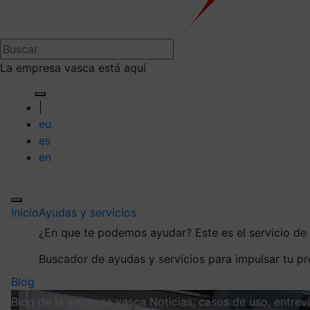
La empresa vasca está aquí
|
eu
es
en
Inicio
Ayudas y servicios
¿En que te podemos ayudar?
Este es el servicio d
Buscador de ayudas y servicios para impulsar tu p
Blog
Blog de la empresa vasca
Noticias, casos de uso, entre