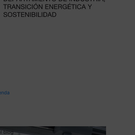
enda
al blog