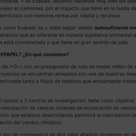
fronteras. Y en Euskadi, estamos haciendo muy bien los d
iales en camiones, por el impacto que tiene en la huella d
territorios con menores rentas per cápita y recursos.
s como Euskadi, es y debe seguir siendo
autosuficiente e
tración que es referente en materia legislativa ambiental 
e está concienciada y que tiene un gran sentido de país.
REPAPEL? ¿En qué consisten?
de I+D+i con un presupuesto de más de medio millón de eu
proyectos se encuentran alineados con una de nuestras líne
 enfocada tanto a flujos de residuos que actualmente trata
socios y 2 centros de investigación, tiene como objetivo
, la valorización de cenizas volantes de incineración de re
nativo que estamos desarrollando permitirá la valorización 
gación del cambio climático.
 uso de compuestos de alto valor añadido presentes en las 