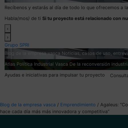
Recíbenos y estarás al día de todo lo que ofrecemos a 
Habla
(
mos
)
de ti
Si tu proyecto está relacionado con nu
‹
›
Grupo SPRI
Blog de la empresa vasca
Noticias, casos de uso, entre
Atlas
Política Industrial Vasca
De la reconversión industria
Ayudas e iniciativas para impulsar tu proyecto
Consult
Mis suscripciones
Elige la información que quieres recibir
Blog de la empresa vasca
/
Emprendimiento
/
Agaleus: “Co
hace cada día más más innovadora y competitiva”